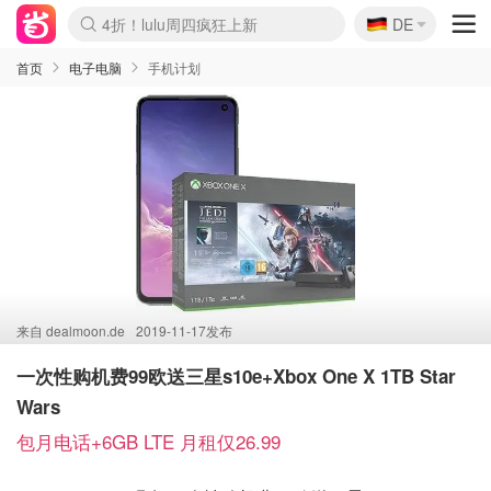
🇩🇪
4折！lulu周四疯狂上新
DE
Boticinal 夏促开抢！
还没结束！&OtherStories大促
Joybuy变相75折 随时失效
速领！Stanley独家85折
疑似霸哥！Camper额外叠85折
Zalando 奥莱闪促！每日更新
Moncler反季囤！5折起+叠9折
Coach Brooklyn仅€192
首页
电子电脑
手机计划
来自
dealmoon.de
2019-11-17发布
一次性购机费99欧送三星s10e+Xbox One X 1TB Star
Wars
包月电话+6GB LTE 月租仅26.99