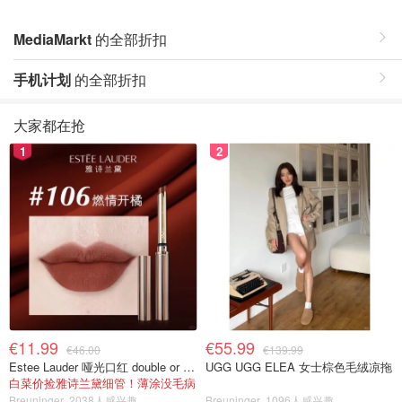
MediaMarkt
的全部折扣
手机计划
的全部折扣
大家都在抢
1
2
€11.99
€55.99
€46.00
€139.99
Estee Lauder 哑光口红 double or nothing色号
UGG UGG ELEA 女士棕色毛绒凉拖
白菜价捡雅诗兰黛细管！薄涂没毛病
Breuninger
2038人感兴趣
Breuninger
1096人感兴趣