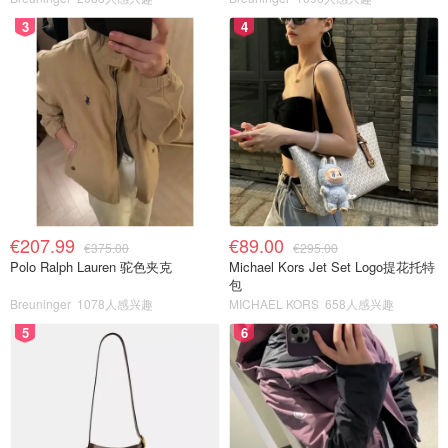
3
4
€207.99
€89.00
€375.00
€295.00
Polo Ralph Lauren 驼色夹克
Michael Kors Jet Set Logo提花托特
包
Breuninger
1078人感兴趣
MICHAEL KORS
658人感兴趣
5
6