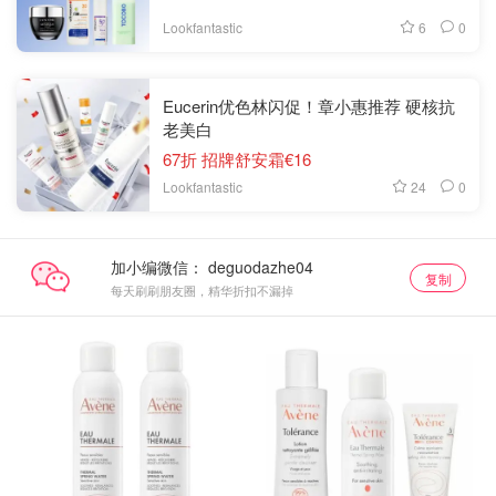
6
0
Lookfantastic
Eucerin优色林闪促！章小惠推荐 硬核抗
老美白
67折 招牌舒安霜€16
24
0
Lookfantastic
加小编微信：
复制
每天刷刷朋友圈，精华折扣不漏掉