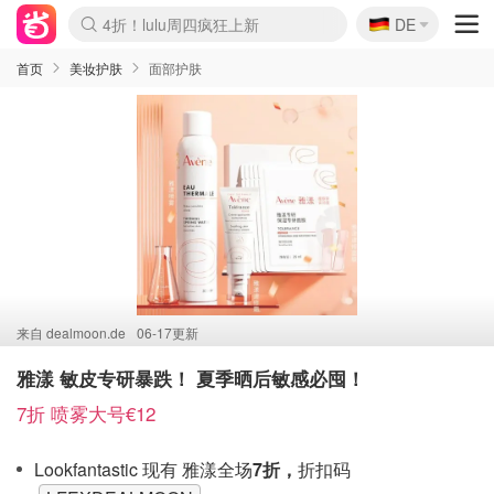
🇩🇪
4折！lulu周四疯狂上新
DE
Boticinal 夏促开抢！
还没结束！&OtherStories大促
Joybuy变相75折 随时失效
速领！Stanley独家85折
疑似霸哥！Camper额外叠85折
Zalando 奥莱闪促！每日更新
Moncler反季囤！5折起+叠9折
Coach Brooklyn仅€192
首页
美妆护肤
面部护肤
来自
dealmoon.de
06-17更新
雅漾 敏皮专研暴跌！ 夏季晒后敏感必囤！
7折 喷雾大号€12
Lookfantastic 现有 雅漾全场
7折，
折扣码