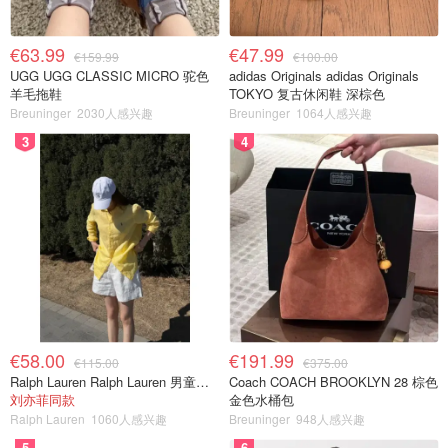
€63.99
€47.99
€159.99
€100.00
UGG UGG CLASSIC MICRO 驼色
adidas Originals adidas Originals
羊毛拖鞋
TOKYO 复古休闲鞋 深棕色
Breuninger
2030人感兴趣
Breuninger
1064人感兴趣
3
4
€58.00
€191.99
€115.00
€375.00
Ralph Lauren Ralph Lauren 男童亚麻衬衫
Coach COACH BROOKLYN 28 棕色
刘亦菲同款
金色水桶包
Ralph Lauren
1060人感兴趣
Breuninger
948人感兴趣
5
6