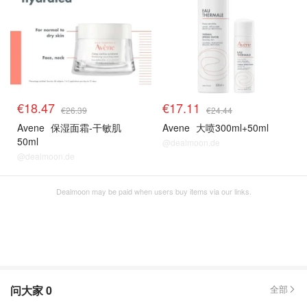
€18.47
€17.11
€26.39
€24.44
Avene
保湿面霜-干敏肌
Avene
大喷300ml+50ml
50ml
@dealmoon.de
@dealmoon.de
Dealmoon may be paid when users buy items via our links.
问大家
0
全部