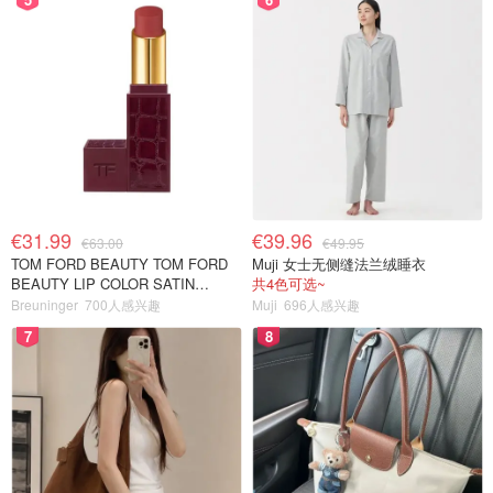
€31.99
€39.96
€63.00
€49.95
TOM FORD BEAUTY TOM FORD
Muji 女士无侧缝法兰绒睡衣
BEAUTY LIP COLOR SATIN
共4色可选~
MATTE 裸玫瑰口红
Breuninger
700人感兴趣
Muji
696人感兴趣
7
8