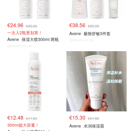
€24.96
€38.56
€35.65
€55.09
一次入2瓶更划算！
Avene
极致舒敏3件套
Avene
保湿大喷300ml 两瓶
@dealmoon.de
@dealmoon.de
€12.48
€15.30
€17.83
€21.85
300ml超大容量！
Avene
水润保湿霜