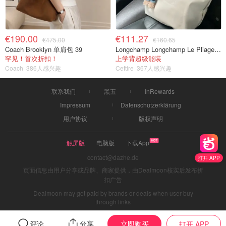
€190.00
€111.27
€475.00
€160.65
Coach Brooklyn 单肩包 39
Longchamp Longchamp Le Pliage 大号手提包
罕见！首次折扣！
上学背超级能装
Coach
386人感兴趣
Cettire
367人感兴趣
联系我们
黑五
InRewards
Impressum
Datenschutzerklärung
用户协议
版权声明
触屏版
电脑版
下载App
contact@dazhe.de
打开 APP
页面信息由用户分享或品牌、商家提供，由Dealmoon核实后发布折
扣广告
Dealmoon may get paid by brands or deals when user buy
through links
立即购买
评论
分享
打开 APP