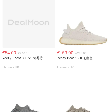
€54.00
€153.00
€240.00
€288.00
Yeezy Boost 350 V2 迷雾棕
Yeezy Boost 350 芝麻色
Flannels UK
Flannels UK