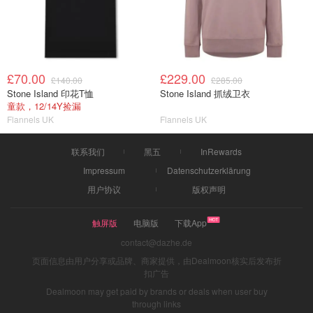
£70.00
£229.00
£140.00
£285.00
Stone Island 印花T恤
Stone Island 抓绒卫衣
童款，12/14Y捡漏
Flannels UK
Flannels UK
联系我们
黑五
InRewards
Impressum
Datenschutzerklärung
用户协议
版权声明
触屏版
电脑版
下载App
contact@dazhe.de
页面信息由用户分享或品牌、商家提供，由Dealmoon核实后发布折
扣广告
Dealmoon may get paid by brands or deals when user buy
through links