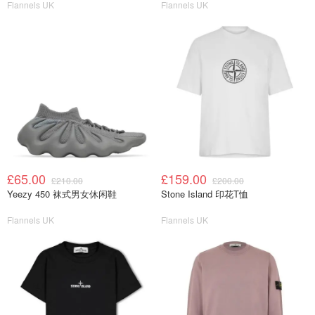
Flannels UK
Flannels UK
£65.00
£159.00
£210.00
£200.00
Yeezy 450 袜式男女休闲鞋
Stone Island 印花T恤
Flannels UK
Flannels UK