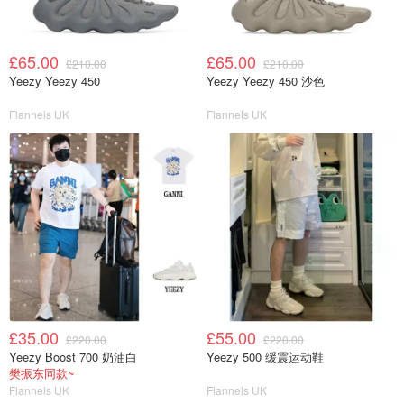
£65.00
£65.00
£210.00
£210.00
Yeezy Yeezy 450
Yeezy Yeezy 450 沙色
Flannels UK
Flannels UK
£35.00
£55.00
£220.00
£220.00
Yeezy Boost 700 奶油白
Yeezy 500 缓震运动鞋
樊振东同款~
Flannels UK
Flannels UK