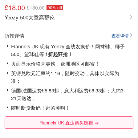
£18.00
£180.00
90% off
Yeezy 500大童高帮靴
折扣详情
查看详情
Flannels UK 现有 Yeezy 全线发疯价！网袜鞋、椰子
500、篮球鞋等
1折起狂抢！
页面显示价格为英镑，欧洲地区可邮寄！
英镑兑欧元汇率约1.16，随时变动，具体以实际为
准；
德国/法国运费£5.83起，意大利运费£8.33起；大约3-
21天送达；
随时断货断码！赶紧冲啊！
Flannels UK 直达购买链接 →