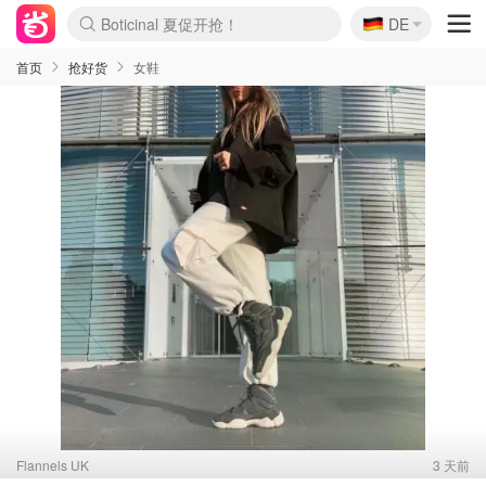
🇩🇪
4折！lulu周四疯狂上新
DE
Boticinal 夏促开抢！
还没结束！&OtherStories大促
Joybuy变相75折 随时失效
速领！Stanley独家85折
疑似霸哥！Camper额外叠85折
Zalando 奥莱闪促！每日更新
Moncler反季囤！5折起+叠9折
Coach Brooklyn仅€192
首页
抢好货
女鞋
Flannels UK
3 天前