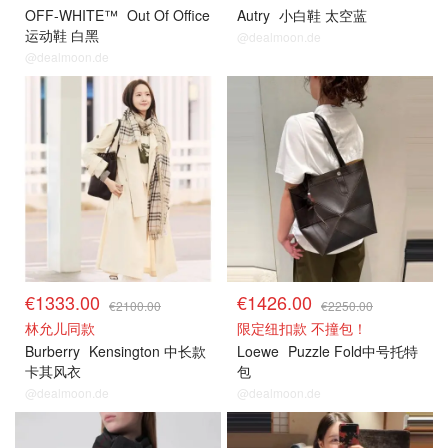
OFF-WHITE™
Out Of Office
Autry
小白鞋 太空蓝
运动鞋 白黑
@dealmoon.de
@dealmoon.de
€1333.00
€1426.00
€2100.00
€2250.00
林允儿同款
限定纽扣款 不撞包！
Burberry
Kensington 中长款
Loewe
Puzzle Fold中号托特
卡其风衣
包
@dealmoon.de
@dealmoon.de