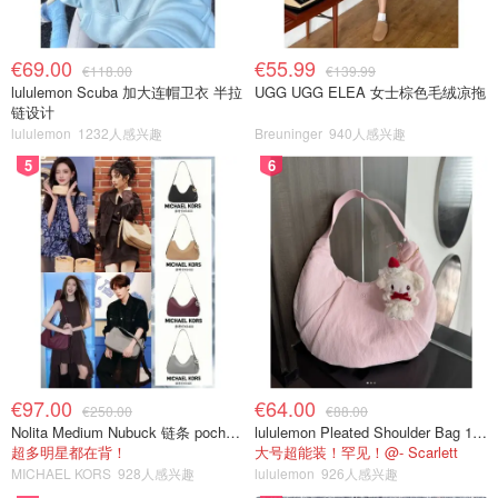
€69.00
€55.99
€118.00
€139.99
lululemon Scuba 加大连帽卫衣 半拉
UGG UGG ELEA 女士棕色毛绒凉拖
链设计
lululemon
1232人感兴趣
Breuninger
940人感兴趣
5
6
€97.00
€64.00
€250.00
€88.00
Nolita Medium Nubuck 链条 pochette
lululemon Pleated Shoulder Bag 10L 单肩包
超多明星都在背！
大号超能装！罕见！@- Scarlett
MICHAEL KORS
928人感兴趣
lululemon
926人感兴趣