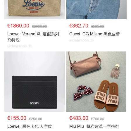
€1860.00
€362.70
€3000.00
€585.00
Loewe
Verano XL 度假系列
Gucci
GG Milano 黑色皮带
托特包
@dealmoon.de
@dealmoon.de
€155.00
€483.60
€250.00
€780.00
Loewe
黑色卡包 人字纹
Miu Miu
帆布皮革一字拖鞋