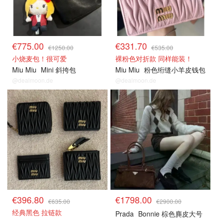
€775.00
€331.70
€1250.00
€535.00
小烧麦包！很可爱
裸粉色对折款 同样能装！
Miu Miu
Mini 斜挎包
Miu Miu
粉色绗缝小羊皮钱包
@dealmoon.de
@dealmoon.de
€396.80
€1798.00
€635.00
€2900.00
经典黑色 拉链款
Prada
Bonnie 棕色麂皮大号