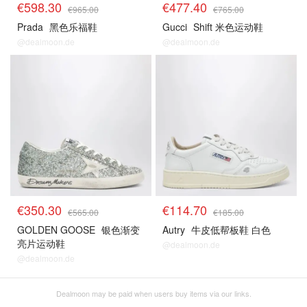
€598.30
€477.40
€965.00
€765.00
Prada
黑色乐福鞋
Gucci
Shift 米色运动鞋
@dealmoon.de
@dealmoon.de
€350.30
€114.70
€565.00
€185.00
GOLDEN GOOSE
银色渐变
Autry
牛皮低帮板鞋 白色
亮片运动鞋
@dealmoon.de
@dealmoon.de
Dealmoon may be paid when users buy items via our links.