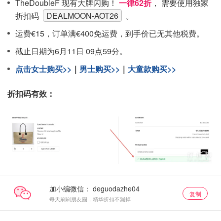
TheDoubleF 现有大牌闪购！
一律62折
， 需要使用独家
折扣码
DEALMOON-AOT26
。
运费€15，订单满€400免运费，到手价已无其他税费。
截止日期为6月11日 09点59分。
点击女士购买>>
｜
男士购买>>
｜
大童款购买>>
折扣码有效：
加小编微信：
复制
每天刷刷朋友圈，精华折扣不漏掉