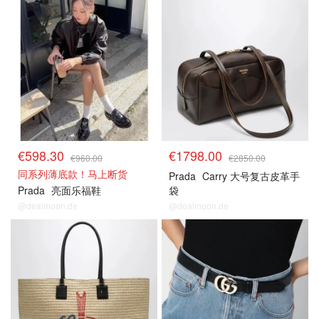
€598.30
€1798.00
€960.00
€2850.00
同系列薄底款！马上断货
Prada
Carry 大号复古皮革手
Prada
亮面乐福鞋
袋
@dealmoon.de
@dealmoon.de