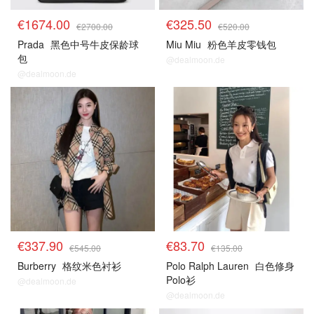
€1674.00
€325.50
€2700.00
€520.00
Prada
黑色中号牛皮保龄球
Miu Miu
粉色羊皮零钱包
包
@dealmoon.de
@dealmoon.de
€337.90
€83.70
€545.00
€135.00
Burberry
格纹米色衬衫
Polo Ralph Lauren
白色修身
Polo衫
@dealmoon.de
@dealmoon.de