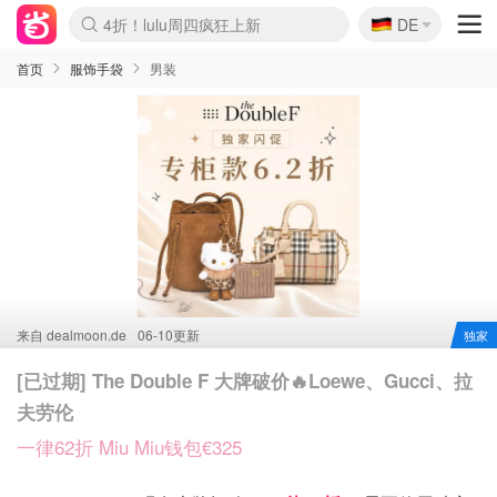
🇩🇪
4折！lulu周四疯狂上新
DE
Boticinal 夏促开抢！
还没结束！&OtherStories大促
Joybuy变相75折 随时失效
速领！Stanley独家85折
疑似霸哥！Camper额外叠85折
Zalando 奥莱闪促！每日更新
Moncler反季囤！5折起+叠9折
Coach Brooklyn仅€192
首页
服饰手袋
男装
来自
dealmoon.de
06-10更新
独家
[已过期] The Double F 大牌破价🔥Loewe、Gucci、拉
夫劳伦
一律62折 Miu Miu钱包€325