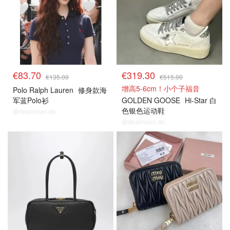
€83.70
€319.30
€135.00
€515.00
增高5-6cm！小个子福音
Polo Ralph Lauren
修身款海
军蓝Polo衫
GOLDEN GOOSE
Hi-Star 白
色银色运动鞋
@dealmoon.de
@dealmoon.de