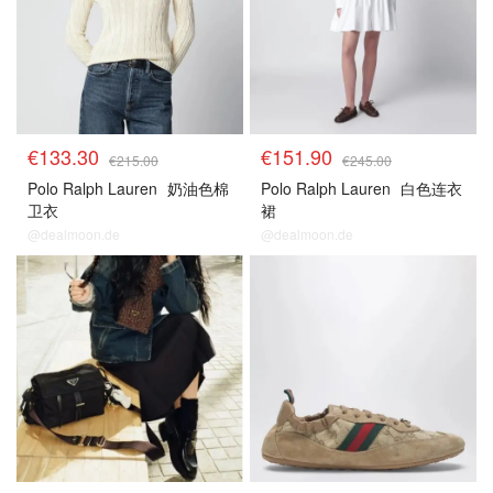
€133.30
€151.90
€215.00
€245.00
Polo Ralph Lauren
奶油色棉
Polo Ralph Lauren
白色连衣
卫衣
裙
@dealmoon.de
@dealmoon.de