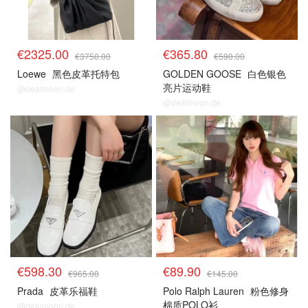
€2325.00
€365.80
€3750.00
€590.00
Loewe
黑色皮革托特包
GOLDEN GOOSE
白色银色
亮片运动鞋
@dealmoon.de
@dealmoon.de
€598.30
€89.90
€965.00
€145.00
Prada
皮革乐福鞋
Polo Ralph Lauren
粉色修身
棉质POLO衫
@dealmoon.de