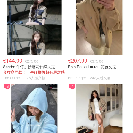
€144.00
€207.99
€275.00
€375.00
Sandro 牛仔拼接麻花针织夹克
Polo Ralph Lauren 驼色夹克
金玟庭同款！！牛仔拼接超有层次感
The Outnet
2026人感兴趣
Breuninger
1242人感兴趣
3
4