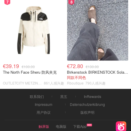
7
8
€39.19
€72.80
€100.00
€130.00
The North Face Sheru 防风夹克
Birkenstock BIRKENSTOCK Solana 麂皮皮革凉拖
同款不同色
OUTLETCITY METZINGEN
861人感兴趣
Rboutique
790人感兴趣
联系我们
黑五
InRewards
Impressum
Datenschutzerklärung
用户协议
版权声明
触屏版
电脑版
下载App