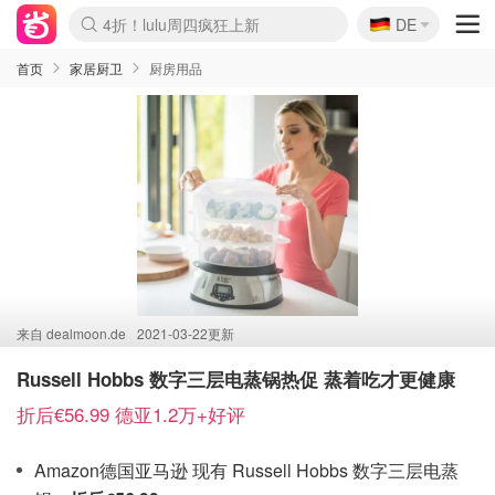
🇩🇪
4折！lulu周四疯狂上新
DE
Boticinal 夏促开抢！
还没结束！&OtherStories大促
Joybuy变相75折 随时失效
速领！Stanley独家85折
疑似霸哥！Camper额外叠85折
Zalando 奥莱闪促！每日更新
Moncler反季囤！5折起+叠9折
Coach Brooklyn仅€192
首页
家居厨卫
厨房用品
来自
dealmoon.de
2021-03-22更新
Russell Hobbs 数字三层电蒸锅热促 蒸着吃才更健康
折后€56.99 德亚1.2万+好评
Amazon德国亚马逊 现有 Russell Hobbs 数字三层电蒸