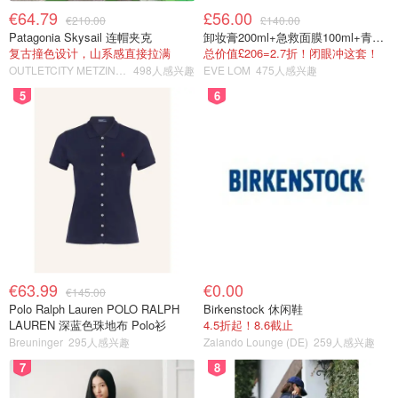
€64.79
£56.00
€210.00
£140.00
Patagonia Skysail 连帽夹克
卸妆膏200ml+急救面膜100ml+青春面霜15ml
复古撞色设计，山系感直接拉满
总价值£206=2.7折！闭眼冲这套！
OUTLETCITY METZINGEN
498人感兴趣
EVE LOM
475人感兴趣
5
6
€63.99
€0.00
€145.00
Polo Ralph Lauren POLO RALPH
Birkenstock 休闲鞋
LAUREN 深蓝色珠地布 Polo衫
4.5折起！8.6截止
Breuninger
295人感兴趣
Zalando Lounge (DE)
259人感兴趣
7
8