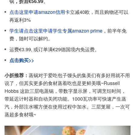
锅
，折后€56.99
。
点击这里申请amazon信用卡
立减40欧，而且购物还可以
再返利3%
学生请点击这里申请学生专属amazon prime
，前半年免
费，随时可以解约。
运费€3.99, 或订单满€29德国境内免运费。
点击购买>>
小折推荐：
蒸锅对于爱吃包子馒头的集美们有多好用就不用
说了，但其实更多的食材蒸着吃也是更鲜美哦~Russell
Hobbs 这款三层电蒸锅，带数字显示屏，可调烹饪时间，
带延迟计时器和自动关闭功能。1000瓦功率可快速产生蒸
汽，外部注水嘴方便在使用过程中加水。三层笼屉，一次可
蒸超多食材哦~