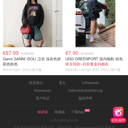
€87.99
€7.90
€269.99
€129.95
Ganni GANNI ISOLI 卫衣 深灰色拼
UGG GREENPORT 室内拖鞋 棕色
驼色粉色
肯豆同款~目前黄金码都在
Breuninger
249人感兴趣
Zalando Lounge (DE)
202人感兴趣
联系我们
黑五
InRewards
Impressum
Datenschutzerklärung
用户协议
版权声明
触屏版
电脑版
下载App
contact@dazhe.de
打开 APP
页面信息由用户分享或品牌、商家提供，由Dealmoon核实后发布折