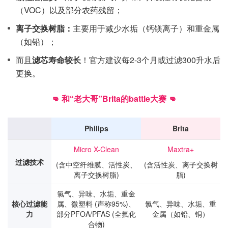
（VOC）以及部分农药残留；
离子交换树脂：
主要用于减少水垢（钙镁离子）和重金属
（如铅）；
而且
滤芯寿命较长
！官方建议每2-3个月或过滤300升水后
更换。
👊 和“老大哥”Brita的battle大赛 👊
Philips
Brita
Micro X-Clean
Maxtra+
过滤技术
(含中空纤维膜、活性炭、
(含活性炭、离子交换树
离子交换树脂)
脂)
氯气、异味、水垢、重金
核心过滤能
属、微塑料 (声称95%)、
氯气、异味、水垢、重
力
部分PFOA/PFAS (全氟化
金属（如铅、铜）
合物)