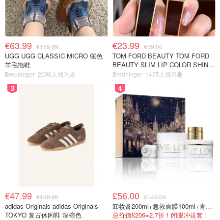
€63.99
€23.99
€159.99
€39.00
UGG UGG CLASSIC MICRO 驼色
TOM FORD BEAUTY TOM FORD
羊毛拖鞋
BEAUTY SLIM LIP COLOR SHINE
口红 open back色
Breuninger
2006人感兴趣
Breuninger
1455人感兴趣
3
4
€47.99
£56.00
€100.00
£140.00
adidas Originals adidas Originals
卸妆膏200ml+急救面膜100ml+青春面霜15ml
TOKYO 复古休闲鞋 深棕色
总价值£206=2.7折！闭眼冲这套！