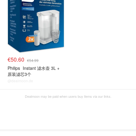
€50.60
€54.99
Philips
Instant 滤水壶 3L +
原装滤芯3个
@dealmoon.de
Dealmoon may be paid when users buy items via our links.