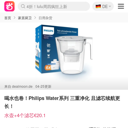
🇩🇪
4折！lulu周四疯狂上新
DE
Boticinal 夏促开抢！
还没结束！&OtherStories大促
Joybuy变相75折 随时失效
速领！Stanley独家85折
疑似霸哥！Camper额外叠85折
Zalando 奥莱闪促！每日更新
Moncler反季囤！5折起+叠9折
Coach Brooklyn仅€192
首页
家居厨卫
日用杂货
来自
dealmoon.de
04-25更新
喝水也卷！Philips Water系列 三重净化 且滤芯续航更
长！
水壶+4个滤芯€20.1