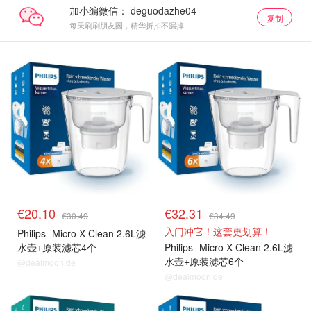
加小编微信：
复制
每天刷刷朋友圈，精华折扣不漏掉
€20.10
€32.31
€30.49
€34.49
入门冲它！这套更划算！
Philips
Micro X-Clean 2.6L滤
水壶+原装滤芯4个
Philips
Micro X-Clean 2.6L滤
水壶+原装滤芯6个
@dealmoon.de
@dealmoon.de