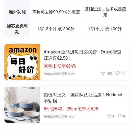
基础过滤，技术成熟稳
额外功能
声称可去除99.99%的细菌
定
滤芯更换周
约2-3个月 或 300升
约1个月 或 100升
期
Amazon 亚马逊每日必买榜 - Drano管道
疏通仅€2.58！
冰毛巾低至€6/条
160
14
Amazon德国亚马逊
颜值即正义！国家队认证品质！Redchef
不粘锅
5件套€46、28cm煎锅才€25
4
0
Amazon德国亚马逊