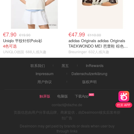
€7.90
€47.99
€19.90
€110.00
Uniqlo 平纹针织Polo衫
adidas Originals adidas Originals
4色可选
TAEKWONDO MEI 芭蕾鞋 棕色米
色
UNIQLO德国
688人感兴趣
Breuninger
632人感兴趣
联系我们
黑五
InRewards
Impressum
Datenschutzerklärung
用户协议
版权声明
触屏版
电脑版
下载App
contact@dazhe.de
打开 APP
页面信息由用户分享或品牌、商家提供，由Dealmoon核实后发布折
扣广告
Dealmoon may get paid by brands or deals when user buy
through links