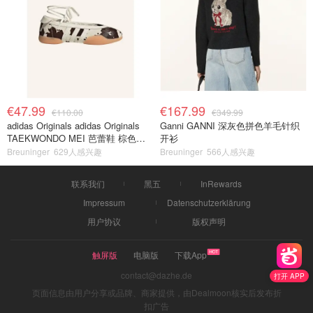
€47.99
€167.99
€110.00
€349.99
adidas Originals adidas Originals
Ganni GANNI 深灰色拼色羊毛针织
TAEKWONDO MEI 芭蕾鞋 棕色米
开衫
色
Breuninger
629人感兴趣
Breuninger
566人感兴趣
联系我们
黑五
InRewards
Impressum
Datenschutzerklärung
用户协议
版权声明
触屏版
电脑版
下载App
contact@dazhe.de
打开 APP
页面信息由用户分享或品牌、商家提供，由Dealmoon核实后发布折
扣广告