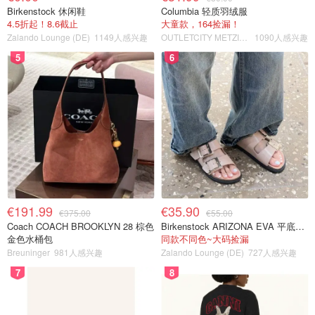
Birkenstock 休闲鞋
Columbia 轻质羽绒服
4.5折起！8.6截止
大童款，164捡漏！
Zalando Lounge (DE)
1149人感兴趣
OUTLETCITY METZINGEN
1090人感兴趣
5
6
€191.99
€35.90
€375.00
€55.00
Coach COACH BROOKLYN 28 棕色
Birkenstock ARIZONA EVA 平底拖鞋 浅棕色
金色水桶包
同款不同色~大码捡漏
Breuninger
981人感兴趣
Zalando Lounge (DE)
727人感兴趣
7
8