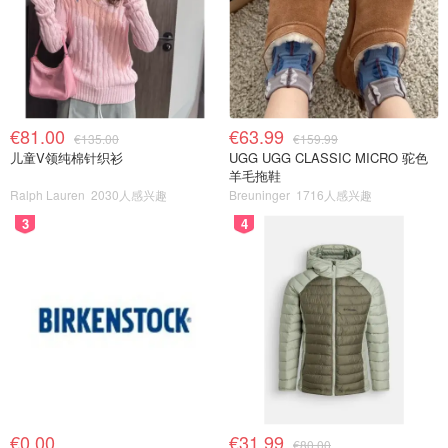
€81.00
€63.99
€135.00
€159.99
儿童V领纯棉针织衫
UGG UGG CLASSIC MICRO 驼色
羊毛拖鞋
Ralph Lauren
2030人感兴趣
Breuninger
1716人感兴趣
3
4
€0.00
€31.99
€80.00