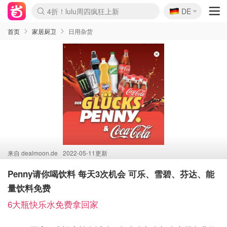
🇩🇪
4折！lulu周四疯狂上新
DE
Boticinal 夏促开抢！
还没结束！&OtherStories大促
Joybuy变相75折 随时失效
速领！Stanley独家85折
疑似霸哥！Camper额外叠85折
Zalando 奥莱闪促！每日更新
Moncler反季囤！5折起+叠9折
Coach Brooklyn仅€192
首页
家居厨卫
日用杂货
来自
dealmoon.de
2022-05-11更新
Penny请你喝饮料 每天3次机会 可乐、雪碧、芬达、能
量饮料免费
6大瓶快乐水免费拿回家