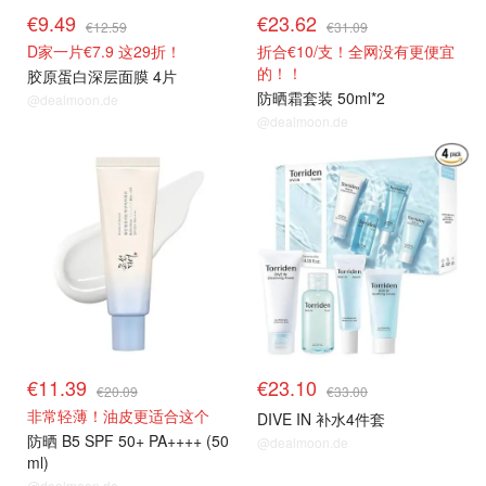
€9.49
€23.62
€12.59
€31.09
D家一片€7.9 这29折！
折合€10/支！全网没有更便宜
的！！
胶原蛋白深层面膜 4片
防晒霜套装 50ml*2
@dealmoon.de
@dealmoon.de
€11.39
€23.10
€20.09
€33.00
非常轻薄！油皮更适合这个
DIVE IN 补水4件套
防晒 B5 SPF 50+ PA++++ (50
@dealmoon.de
ml)
@dealmoon.de