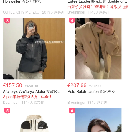
Holzweiler 流苏可颂包
Estee Lauder 哑光口红 double or nothing色号
白菜价捡雅诗兰黛细管！薄涂没毛病
OUTLETCITY METZINGEN
2019人感兴趣
Breuninger
1145人感兴趣
3
4
€157.50
€207.99
€450.00
€375.00
Arc'teryx Arc'teryx Alpha 女款轻量防风夹克
Polo Ralph Lauren 驼色夹克
Alpha半拉链款3.5折！码全！
Dealmoon
1114人感兴趣
Breuninger
834人感兴趣
5
6