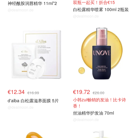
双瓶一起买！折合€15
神经酰胺润唇精华 11ml*2
白松露精华喷雾 100ml 2瓶装
@dealmoon.de
@dealmoon.de
€12.34
€19.72
€16.99
€26.00
小韩zui畅销的发油！比卡诗
d'alba 白松露滋养面膜 5片
香！
@dealmoon.de
丝油精华护发油 70ml
@dealmoon.de