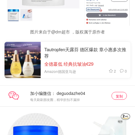
图片来自于@dm超市 ，版权属于原作者
Tautropfen天露芬 德区爆款 章小惠多次推
荐
全德蕞低 经典抗皱油€29
2
0
Amazon德国亚马逊
加小编微信：
复制
每天刷刷朋友圈，精华折扣不漏掉