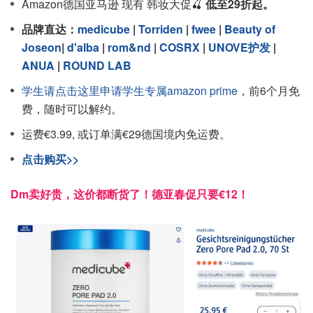
Amazon德国亚马逊 现有 韩妆大促🍒
低至29折起。
品牌直达：
medicube
|
Torriden
|
fwee
|
Beauty of
Joseon
|
d'alba
|
rom&nd
|
COSRX
|
UNOVE护发
|
ANUA
|
ROUND LAB
学生请点击这里申请学生专属amazon prime
，前6个月免
费，随时可以解约。
运费€3.99, 或订单满€29德国境内免运费。
点击购买>>
Dm卖好贵，这价都断货了！德亚春促只要€12！