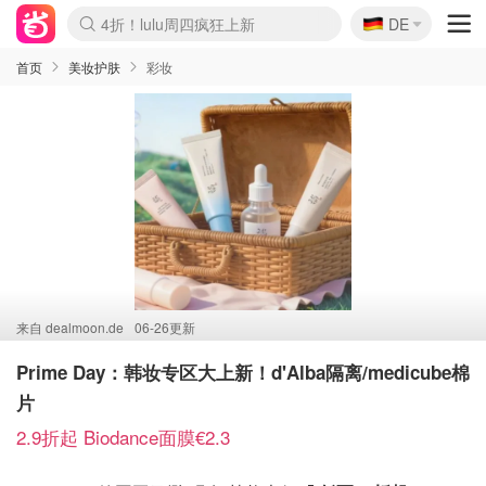
🇩🇪
4折！lulu周四疯狂上新
DE
Boticinal 夏促开抢！
还没结束！&OtherStories大促
Joybuy变相75折 随时失效
速领！Stanley独家85折
疑似霸哥！Camper额外叠85折
Zalando 奥莱闪促！每日更新
Moncler反季囤！5折起+叠9折
Coach Brooklyn仅€192
首页
美妆护肤
彩妆
来自
dealmoon.de
06-26更新
Prime Day：韩妆专区大上新！d'Alba隔离/medicube棉
片
2.9折起 Biodance面膜€2.3