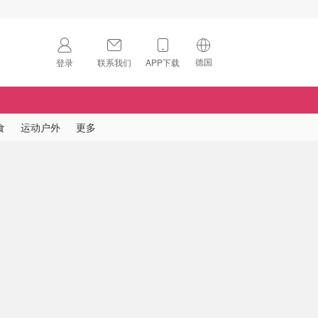
德国
登录
联系我们
APP下载
🇺🇸
美国
🇨🇳
中国
食
运动户外
更多
🇨🇦
加拿大
扫码下载 App
🇬🇧
英国
Download on the
App Store
🇩🇪
德国
Download the
Android App
🇫🇷
法国
🇮🇹
意大利
🇦🇺
澳洲