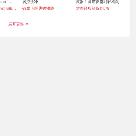
taub、黑
居控快冲
皮器！番茄皮都能轻松削
4折起+叠8折 Chanel洁面罕见€43
€9拿下经典购物袋
封面经典款仅€4.79
展开更多
 小熊居家
Zwilling盛夏上新｜清凉厨
厨房省力神器！博世5档手
€35
房好物 高颜值铸铁锅€269
持搅拌器，打蛋揉面一机搞
定
水壶€31
真空密封碗套装 €100
仅25.99€ 烘焙党必备！