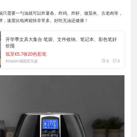
锅只需要一勺油就可以炸薯条、炸鸡、炸虾、做茄夹、古老肉等，
胖，速度比电烤箱快非常多。好吃无油还健康！
开学季文具大集合 笔袋、文件收纳、笔记本、彩色笔好
价囤
低至€5.7收20色彩笔
6
0
Amazon德国亚马逊