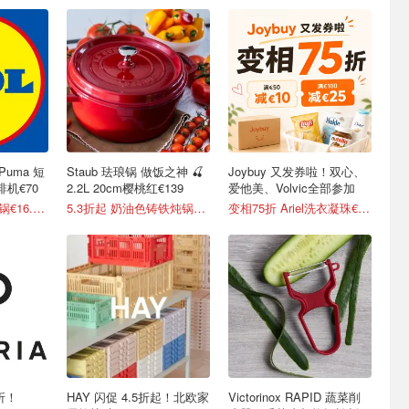
Puma 短
Staub 珐琅锅 做饭之神 🍒
Joybuy 又发券啦！双心、
啡机€70
2.2L 20cm樱桃红€139
爱他美、Volvic全部参加
3.4折起！Tefal 煎锅€16.99/件
5.3折起 奶油色铸铁炖锅€66
变相75折 Ariel洗衣凝珠€0.22/颗
上折！
HAY 闪促 4.5折起！北欧家
Victorinox RAPID 蔬菜削