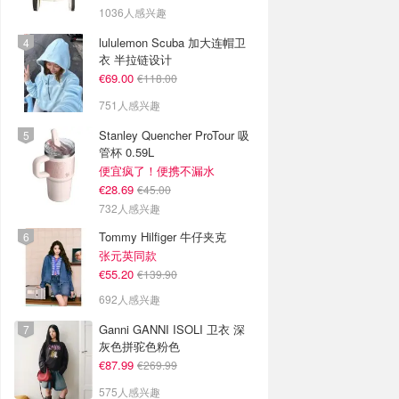
1036人感兴趣
lululemon Scuba 加大连帽卫
衣 半拉链设计
€69.00
€118.00
751人感兴趣
Stanley Quencher ProTour 吸
管杯 0.59L
便宜疯了！便携不漏水
€28.69
€45.00
732人感兴趣
Tommy Hilfiger 牛仔夹克
张元英同款
€55.20
€139.90
692人感兴趣
Ganni GANNI ISOLI 卫衣 深
灰色拼驼色粉色
€87.99
€269.99
575人感兴趣