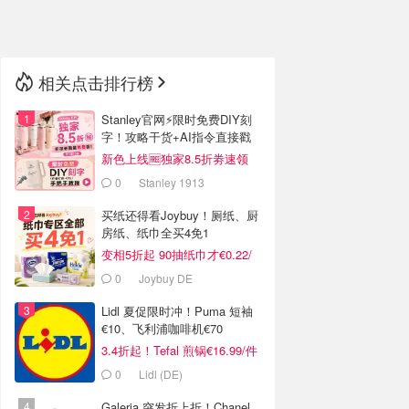
🇳🇿
新西兰
相关点击排行榜
Stanley官网⚡️限时免费DIY刻
字！攻略干货+AI指令直接戳
新色上线🆓独家8.5折劵速领
0
Stanley 1913
买纸还得看Joybuy！厕纸、厨
房纸、纸巾全买4免1
变相5折起 90抽纸巾才€0.22/
包
0
Joybuy DE
Lidl 夏促限时冲！Puma 短袖
€10、飞利浦咖啡机€70
3.4折起！Tefal 煎锅€16.99/件
0
Lidl (DE)
Galeria 突发折上折！Chanel、