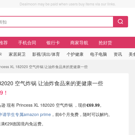
Dealmoon may be paid when users buy items via our links.
推荐
手机合同
银行卡
商家导航
抢好货
卡
家居厨卫
影视/演出/体育
个护健康
电子电脑
资讯
美
rincess XL 182020 空气炸锅 让油炸食品来的更健康一些
XL 182020 空气炸锅 让油炸食品来的更健康一些
69！
 现有 Princess XL 182020 空气炸锅 ，现价
€69.99
。
学生专属amazon prime
，前6个月免费，随时可以解约。
订单满€29德国境内免运费。