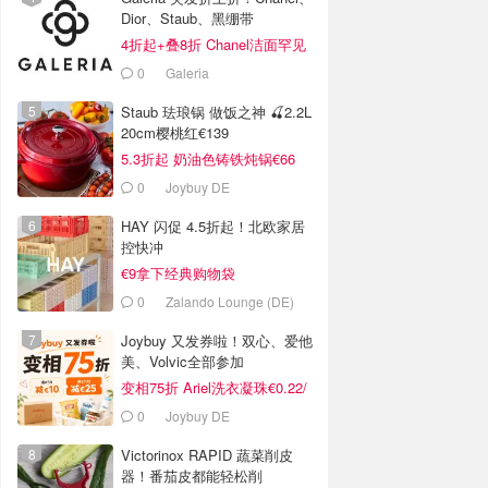
Dior、Staub、黑绷带
4折起+叠8折 Chanel洁面罕见
€43
0
Galeria
Staub 珐琅锅 做饭之神 🍒2.2L
20cm樱桃红€139
5.3折起 奶油色铸铁炖锅€66
0
Joybuy DE
HAY 闪促 4.5折起！北欧家居
控快冲
€9拿下经典购物袋
0
Zalando Lounge (DE)
Joybuy 又发券啦！双心、爱他
美、Volvic全部参加
变相75折 Ariel洗衣凝珠€0.22/
颗
0
Joybuy DE
Victorinox RAPID 蔬菜削皮
器！番茄皮都能轻松削