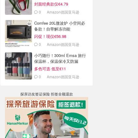
封面经典款仅€4.79
0
Amazon德国亚马逊
Comfee 20L微波炉 小空间必
备款！自带解冻功能
闪促！现仅€56.98
0
Amazon德国亚马逊
小巧随行！300ml Emsa 旅行
保温杯，保温保冷又防漏
多色可选 低至€11
0
Amazon德国亚马逊
探亲访友签证保险 拒签全额退款