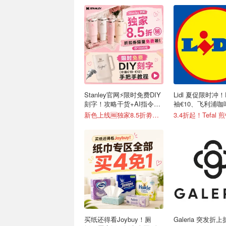
Stanley官网⚡️限时免费DIY
Lidl 夏促限时冲！
刻字！攻略干货+AI指令直
袖€10、飞利浦咖
接戳
新色上线🆓独家8.5折劵速领
买纸还得看Joybuy！厕
Galeria 突发折