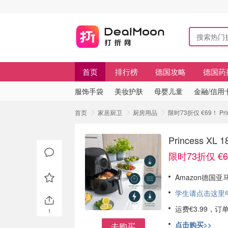
首页
排行榜
德国攻略
德国药
服饰手袋
美妆护肤
母婴儿童
金融/信用
首页
家居厨卫
厨房用品
限时73折仅 €69！ P
Princess 
限时73折仅 €
Amazon德国亚马逊
学生请点击这里申请
运费€3.99，
1
点击购买>>
去购买