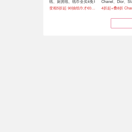
纸、厨房纸、纸巾全买4免1
Chanel、Dior、S
绷带
变相5折起 90抽纸巾才€0.22/包
Comfee 20L微波炉 小空间
德亚挖宝：Bear
必备款！自带解冻功能
好物！电动绞肉机仅
闪促！现仅€56.98
白菜价！便携电热