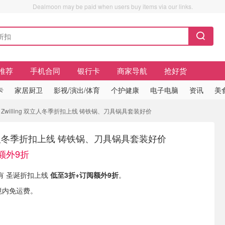
Dealmoon may be paid when users buy items via our links.
推荐
手机合同
银行卡
商家导航
抢好货
卡
家居厨卫
影视/演出/体育
个护健康
电子电脑
资讯
美
Zwilling 双立人冬季折扣上线 铸铁锅、刀具锅具套装好价
 双立人冬季折扣上线 铸铁锅、刀具锅具套装好价
额外9折
E) 现有 圣诞折扣上线
低至3折+订阅额外9折
。
境内免运费。