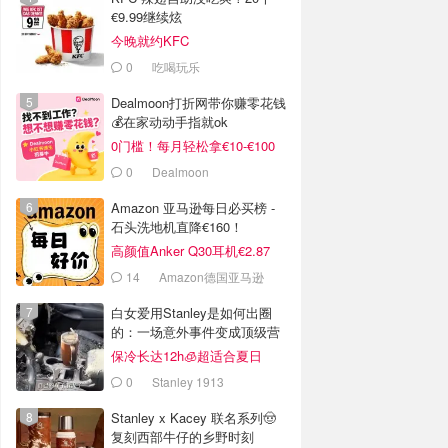
€9.99继续炫
今晚就约KFC
0
吃喝玩乐
Dealmoon打折网带你赚零花钱
💰在家动动手指就ok
0门槛！每月轻松拿€10-€100
0
Dealmoon
Amazon 亚马逊每日必买榜 -
石头洗地机直降€160！
高颜值Anker Q30耳机€2.87
14
Amazon德国亚马逊
白女爱用Stanley是如何出圈
的：一场意外事件变成顶级营
销案例
保冷长达12h🧊超适合夏日
0
Stanley 1913
Stanley x Kacey 联名系列🤠
复刻西部牛仔的乡野时刻