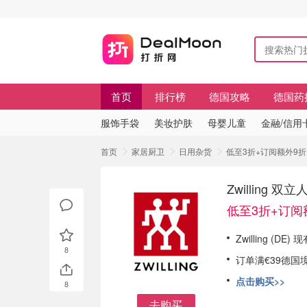
首页
排行榜
德国攻略
德国药
服饰手袋
美妆护肤
母婴儿童
金融/信用
首页
家居厨卫
日用杂货
低至3折+订阅额外9折 
Zwilling
低至3折+订阅
Zwilling (D
8
订单满€39德国
点击购买>>
8
去购买