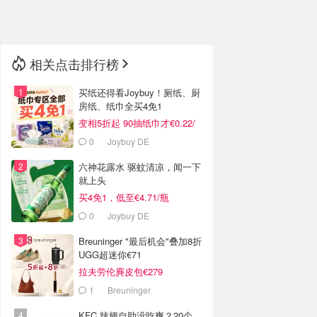
🇳🇿
新西兰
相关点击排行榜
买纸还得看Joybuy！厕纸、厨
房纸、纸巾全买4免1
变相5折起 90抽纸巾才€0.22/
包
0
Joybuy DE
六神花露水 驱蚊清凉，闻一下
就上头
买4免1，低至€4.71/瓶
0
Joybuy DE
Breuninger "最后机会"叠加8折
UGG超迷你€71
拉夫劳伦麂皮包€279
1
Breuninger
KFC 辣翅自助没吃爽？20个