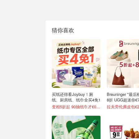
猜你喜欢
买纸还得看Joybuy！厕
Breuninger "
纸、厨房纸、纸巾全买4免1
8折 UGG超迷你€7
变相5折起 90抽纸巾才€0.22/包
拉夫劳伦麂皮包€2