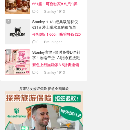
€51起！可叠独家8.5折扣券
0
Stanley 1913
Stanley 1.18L经典吸管杯仅
€31💧爱上喝水真的很简单
变相6折！600ml吸管杯仅€20
0
Breuninger
Stanley官网⚡️限时免费DIY刻
字！攻略干货+AI指令直接戳
新色上线🆓独家8.5折劵速领
0
Stanley 1913
探亲访友签证保险 拒签全额退款