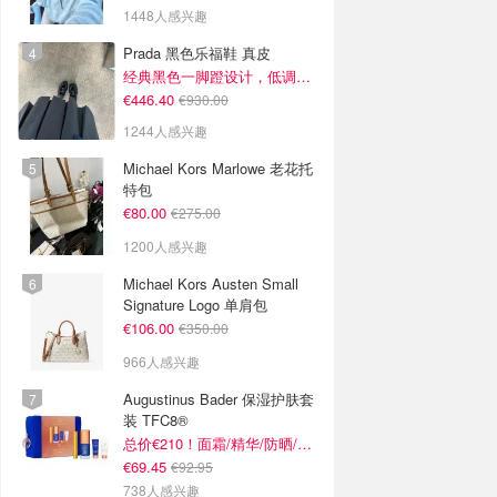
1448人感兴趣
Prada 黑色乐福鞋 真皮
经典黑色一脚蹬设计，低调百搭又高级
€446.40
€930.00
1244人感兴趣
Michael Kors Marlowe 老花托
特包
€80.00
€275.00
1200人感兴趣
Michael Kors Austen Small
Signature Logo 单肩包
€106.00
€350.00
966人感兴趣
Augustinus Bader 保湿护肤套
装 TFC8®
总价€210！面霜/精华/防晒/面膜
€69.45
€92.95
738人感兴趣