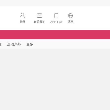
德国
登录
联系我们
APP下载
🇺🇸
美国
🇨🇳
中国
食
运动户外
更多
🇨🇦
加拿大
扫码下载 App
🇬🇧
英国
Download on the
App Store
🇩🇪
德国
Download the
Android App
🇫🇷
法国
🇮🇹
意大利
🇦🇺
澳洲