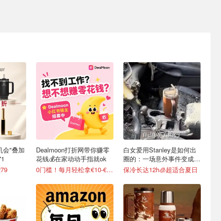
最后机会"叠加
Dealmoon打折网带你赚零
白女爱用Stanley是如何出
1
花钱💰在家动动手指就ok
圈的：一场意外事件变成顶
级营销案例
79
0门槛！每月轻松拿€10-€100
保冷长达12h🧊超适合夏日