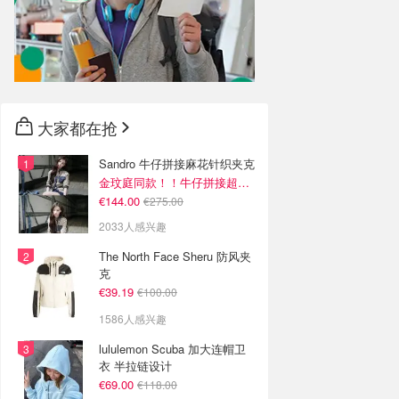
大家都在抢
Sandro 牛仔拼接麻花针织夹克
金玟庭同款！！牛仔拼接超有层次感
€144.00
€275.00
2033人感兴趣
The North Face Sheru 防风夹
克
€39.19
€100.00
1586人感兴趣
lululemon Scuba 加大连帽卫
衣 半拉链设计
€69.00
€118.00