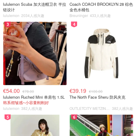
lululemon Scuba 加大连帽卫衣 半拉
Coach COACH BROOKLYN 28 棕色
链设计
金色水桶包
lululemon
2034人感兴趣
Breuninger
433人感兴趣
3
4
€54.00
€39.19
€78.00
€100.00
lululemon Ruched Mini 单肩包 1.5L
The North Face Sheru 防风夹克
韩系褶皱感~小容量刚刚好
lululemon
382人感兴趣
OUTLETCITY METZINGEN
382人感兴趣
5
6