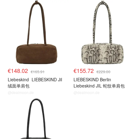
€148.02
€155.72
€165.91
€229.00
Liebeskind
LIEBESKIND Jil
LIEBESKIND Berlin
绒面单肩包
Liebeskind JIL 蛇纹单肩包
@dealmoon.de
@dealmoon.de