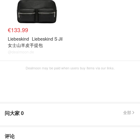
€133.99
Liebeskind
Liebeskind S Jil
女士山羊皮手提包
@dealmoon.de
Dealmoon may be paid when users buy items via our links.
问大家
0
全部
评论