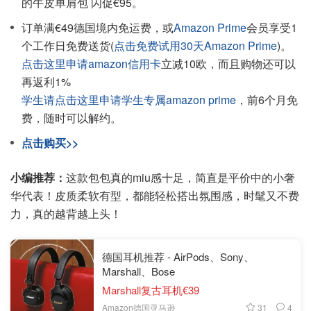
的牛皮单肩包 闪促€95。
订单满€49德国境内免运费，或
Amazon Prime
会员享受1
个工作日免费送货(
点击免费试用30天Amazon Prime
)。
点击这里申请amazon信用卡
立减10欧，而且购物还可以
再返利1%
学生请点击这里申请学生专属amazon prime
，前6个月免
费，随时可以解约。
点击购买>>
小编推荐：
这款包包真的miu感十足，简直是平价中的小奢
华代表！皮质柔软有型，都能轻松搭出氛围感，时髦又不费
力，真的越背越上头！
德国耳机推荐 - AirPods、Sony、
Marshall、Bose
Marshall复古耳机€39
31
4
Amazon德国亚马逊