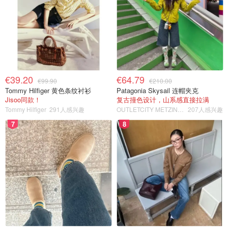
€39.20
€64.79
€99.90
€210.00
Tommy Hilfiger 黄色条纹衬衫
Patagonia Skysail 连帽夹克
Jisoo同款！
复古撞色设计，山系感直接拉满
Tommy Hilfiger
291人感兴趣
OUTLETCITY METZINGEN
207人感兴趣
7
8