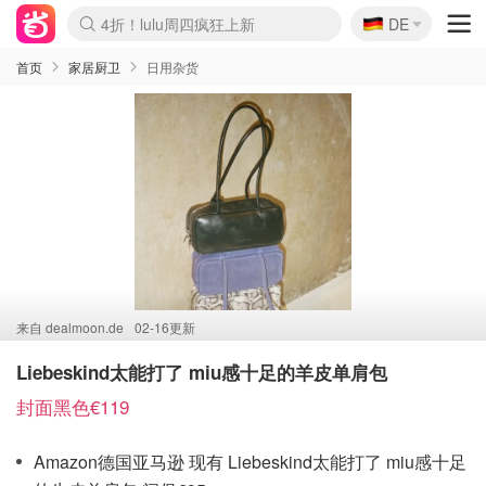
🇩🇪
4折！lulu周四疯狂上新
DE
Boticinal 夏促开抢！
还没结束！&OtherStories大促
Joybuy变相75折 随时失效
速领！Stanley独家85折
疑似霸哥！Camper额外叠85折
Zalando 奥莱闪促！每日更新
Moncler反季囤！5折起+叠9折
Coach Brooklyn仅€192
首页
家居厨卫
日用杂货
来自
dealmoon.de
02-16更新
Liebeskind太能打了 miu感十足的羊皮单肩包
封面黑色€119
Amazon德国亚马逊 现有 Liebeskind太能打了 miu感十足