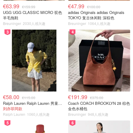
€63.99
€47.99
€159.99
€100.00
UGG UGG CLASSIC MICRO 驼色
adidas Originals adidas Originals
羊毛拖鞋
TOKYO 复古休闲鞋 深棕色
Breuninger
2030人感兴趣
Breuninger
1064人感兴趣
3
4
€58.00
€191.99
€115.00
€375.00
Ralph Lauren Ralph Lauren 男童亚麻衬衫
Coach COACH BROOKLYN 28 棕色
刘亦菲同款
金色水桶包
Ralph Lauren
1060人感兴趣
Breuninger
948人感兴趣
5
6