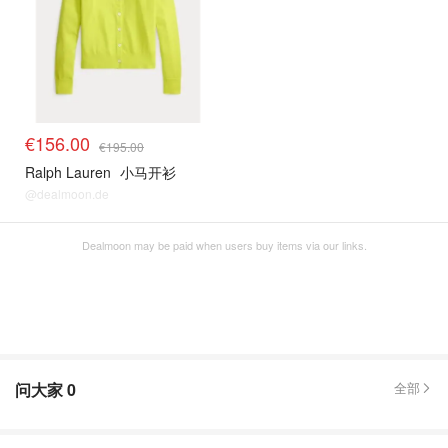
€156.00
€195.00
Ralph Lauren
小马开衫
@dealmoon.de
Dealmoon may be paid when users buy items via our links.
问大家
0
全部