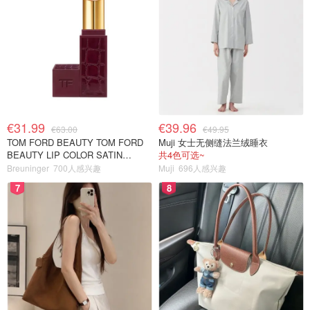
€31.99
€39.96
€63.00
€49.95
TOM FORD BEAUTY TOM FORD
Muji 女士无侧缝法兰绒睡衣
BEAUTY LIP COLOR SATIN
共4色可选~
MATTE 裸玫瑰口红
Breuninger
700人感兴趣
Muji
696人感兴趣
7
8