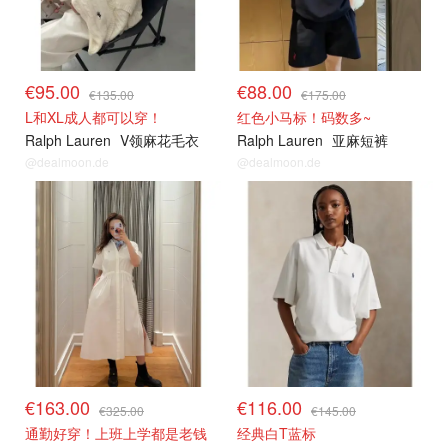
€95.00
€88.00
€135.00
€175.00
L和XL成人都可以穿！
红色小马标！码数多~
Ralph Lauren
V领麻花毛衣
Ralph Lauren
亚麻短裤
@dealmoon.de
@dealmoon.de
€163.00
€116.00
€325.00
€145.00
通勤好穿！上班上学都是老钱
经典白T蓝标