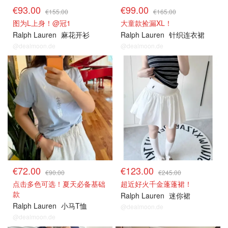
€93.00
€99.00
€155.00
€165.00
图为L上身！@冠1
大童款捡漏XL！
Ralph Lauren
麻花开衫
Ralph Lauren
针织连衣裙
@dealmoon.de
@dealmoon.de
€72.00
€123.00
€90.00
€245.00
点击多色可选！夏天必备基础
超近好火千金蓬蓬裙！
款
Ralph Lauren
迷你裙
Ralph Lauren
小马T恤
@dealmoon.de
@dealmoon.de