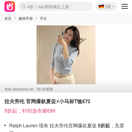
🇩🇪
4折！lulu周四疯狂上新
DE
Boticinal 夏促开抢！
还没结束！&OtherStories大促
Joybuy变相75折 随时失效
速领！Stanley独家85折
疑似霸哥！Camper额外叠85折
Zalando 奥莱闪促！每日更新
Moncler反季囤！5折起+叠9折
Coach Brooklyn仅€192
首页
服饰手袋
男装
来自
dealmoon.de
06-20更新
拉夫劳伦 官网爆款夏促⚡小马标T恤€72
5折起，针织连衣裙€99
Ralph Lauren 现有 拉夫劳伦官网爆款夏促
5折起
，无需