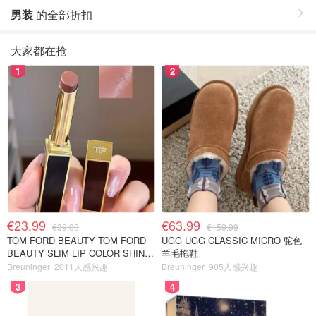
男装
的全部折扣
大家都在抢
1
2
€23.99
€63.99
€39.00
€159.99
TOM FORD BEAUTY TOM FORD
UGG UGG CLASSIC MICRO 驼色
BEAUTY SLIM LIP COLOR SHINE
羊毛拖鞋
口红 open back色
Breuninger
2011人感兴趣
Breuninger
905人感兴趣
3
4