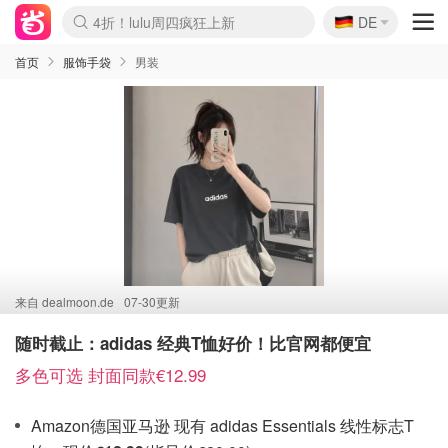
🇩🇪
4折！lulu周四疯狂上新
DE
Boticinal 夏促开抢！
还没结束！&OtherStories大促
Joybuy变相75折 随时失效
速领！Stanley独家85折
疑似霸哥！Camper额外叠85折
Zalando 奥莱闪促！每日更新
Moncler反季囤！5折起+叠9折
Coach Brooklyn仅€192
首页
服饰手袋
男装
来自
dealmoon.de
07-30更新
随时截止：adidas 经典T恤好价！比官网都便宜
多色可选 封面同款€12.99
Amazon德国亚马逊 现有 adidas Essentials 线性标志T