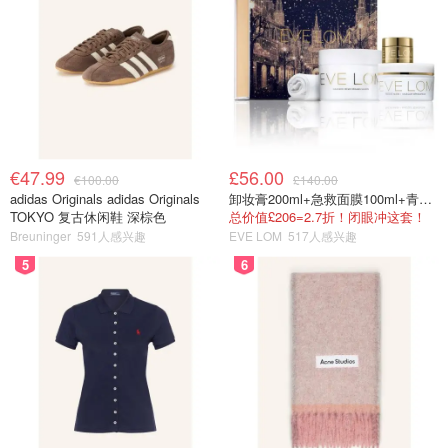
€47.99
£56.00
€100.00
£140.00
adidas Originals adidas Originals
卸妆膏200ml+急救面膜100ml+青春面霜15ml
TOKYO 复古休闲鞋 深棕色
总价值£206=2.7折！闭眼冲这套！
Breuninger
591人感兴趣
EVE LOM
517人感兴趣
5
6