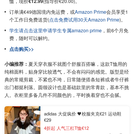
恤，现价
€12.99
(指导价€20.00)。
订单满€49德国境内免运费，或
Amazon Prime
会员享受1
个工作日免费送货(
点击免费试用30天Amazon Prime
)。
学生请点击这里申请学生专属amazon prime
，前6个月免
费，随时可以解约。
点击购买>>
小编推荐：
夏天穿衣服不就图个舒服百搭嘛，这款T恤用的
纯棉面料，贴身穿比较透气，不会有闷闷的感觉。版型是经
典的常规剪裁，不紧也不垮，日常随便搭条短裤或者牛仔裤
出门都挺利落。圆领设计也是基础款里的常青款，基本不挑
人。衣柜里多备几件不同颜色的，平时换着穿也不会腻。
adidas 大促疯价 🖤校服夹克€21 运动鞋
€29
4折起 人气三杠T恤€12