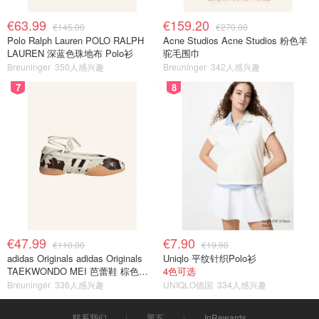
€63.99
€159.20
€145.00
€270.00
Polo Ralph Lauren POLO RALPH
Acne Studios Acne Studios 粉色羊
LAUREN 深蓝色珠地布 Polo衫
驼毛围巾
Breuninger
350人感兴趣
Breuninger
342人感兴趣
7
8
€47.99
€7.90
€110.00
€19.90
adidas Originals adidas Originals
Uniqlo 平纹针织Polo衫
TAEKWONDO MEI 芭蕾鞋 棕色米
4色可选
色
Breuninger
336人感兴趣
UNIQLO德国
334人感兴趣
联系我们
黑五
InRewards