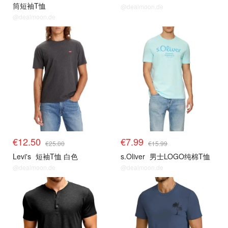
筒短袖T恤
@dealmoon.de
@dealmoon.de
€12.50
€7.99
€25.00
€15.99
Levi's
短袖T恤 白色
s.Oliver
男士LOGO纯棉T恤
@dealmoon.de
@dealmoon.de