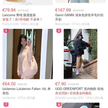
€79.94
€167.99
€175.00
€349.99
Lancome 菁纯 眼霜套装
Ganni GANNI 深灰色拼色羊毛针织
史低了！买1件包邮 不凑单！
开衫
Flaconi (DE)
1650人感兴趣
Breuninger
1513人感兴趣
5
6
€64.00
€7.90
€88.00
€129.95
lululemon Lululemon Falten 10L 单
UGG GREENPORT 室内拖鞋 棕色
肩包
肯豆同款~目前黄金码都在
lululemon
1376人感兴趣
Zalando Lounge (DE)
1304人感兴趣
7
8