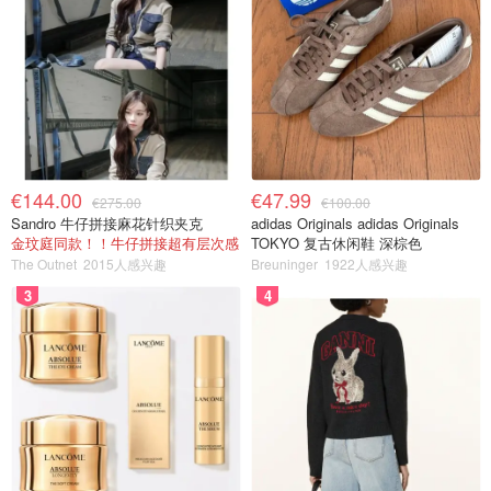
€144.00
€47.99
€275.00
€100.00
Sandro 牛仔拼接麻花针织夹克
adidas Originals adidas Originals
金玟庭同款！！牛仔拼接超有层次感
TOKYO 复古休闲鞋 深棕色
The Outnet
2015人感兴趣
Breuninger
1922人感兴趣
3
4