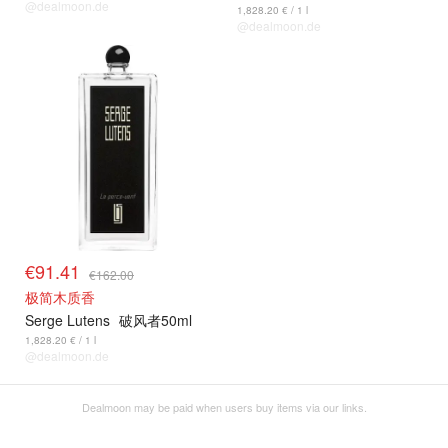
@dealmoon.de
1,828.20 € / 1 l
@dealmoon.de
€91.41
€162.00
极简木质香
Serge Lutens
破风者50ml
1,828.20 € / 1 l
@dealmoon.de
Dealmoon may be paid when users buy items via our links.