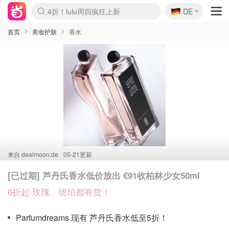
🇩🇪
4折！lulu周四疯狂上新
DE
Boticinal 夏促开抢！
还没结束！&OtherStories大促
Joybuy变相75折 随时失效
速领！Stanley独家85折
疑似霸哥！Camper额外叠85折
Zalando 奥莱闪促！每日更新
Moncler反季囤！5折起+叠9折
Coach Brooklyn仅€192
首页
美妆护肤
香水
来自
dealmoon.de
05-21更新
[已过期] 芦丹氏香水低价放出 €91收柏林少女50ml
6折起 玫瑰、琥珀都有货！
Parfumdreams 现有 芦丹氏香水低至5折！