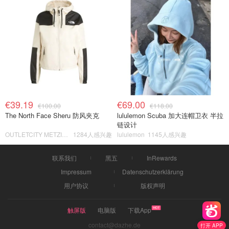
€39.19
€69.00
€100.00
€118.00
The North Face Sheru 防风夹克
lululemon Scuba 加大连帽卫衣 半拉
链设计
OUTLETCITY METZINGEN
1284人感兴趣
lululemon
1145人感兴趣
联系我们
黑五
InRewards
Impressum
Datenschutzerklärung
用户协议
版权声明
触屏版
电脑版
下载App
contact@dazhe.de
打开 APP