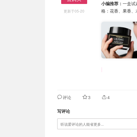
小编推荐：
一盒试
去购买
格：花香、果香、
更新于05-20
评论
3
4
写评论