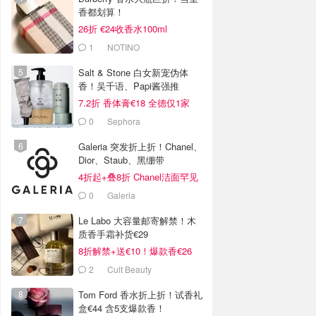
香都划算！
26折 €24收香水100ml
1
NOTINO
Salt & Stone 白女新宠伪体
香！吴千语、Papi酱强推
7.2折 香体膏€18 全德仅1家
0
Sephora
Galeria 突发折上折！Chanel、
Dior、Staub、黑绷带
4折起+叠8折 Chanel洁面罕见
€43
0
Galeria
Le Labo 大容量邮寄解禁！木
质香手霜补货€29
8折解禁+送€10！爆款香€26
2
Cult Beauty
Tom Ford 香水折上折！试香礼
盒€44 含5支爆款香！