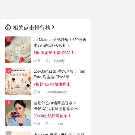
🇳🇿
新西兰
相关点击排行榜
Jo Malone 罕见好价！€59收香
水39ml礼盒+€10礼卡！
8折 限定护手霜仅€22！
0
Cult Beauty
Lookfantastic 香水合集！Tom
Ford/马吉拉/Chloé等
7折起 €54收慵懒周末
0
Lookfantastic
这是什么神仙新品香水？
PRADA我本莫测悬念香水
20000份试用等你拿！
0
Dealmoon
Burberry 香水大瓶巨折！当室