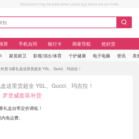
Dealmoon may be paid when users buy items via our links.
推荐
手机合同
银行卡
商家导航
抢好货
卡
家居厨卫
影视/演出/体育
个护健康
电子电脑
资讯
美
补货 Q香礼盒这里货超全 YSL、Gucci、玛吉拉！
盒这里货超全 YSL、Gucci、玛吉拉！
5！罗意威套装补货
 Q香礼盒自带定价调低！
境内免运费。