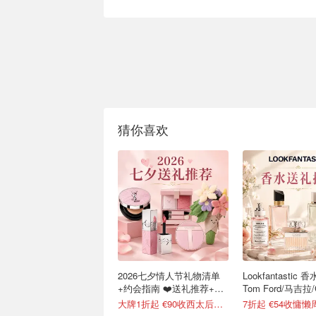
猜你喜欢
2026七夕情人节礼物清单
Lookfantastic
+约会指南 ❤️送礼推荐+折
Tom Ford/马吉拉/
扣汇总
大牌1折起 €90收西太后土星耳钉
7折起 €54收慵懒