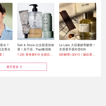
香水？
Salt & Stone 白女新宠伪体
Le Labo 大容量邮寄解禁！
悬念香水
香！吴千语、Papi酱强推
木质香手霜补货€29
你拿！
7.2折 香体膏€18 全德仅1家
8折解禁+送€10！爆款香€26
展开更多