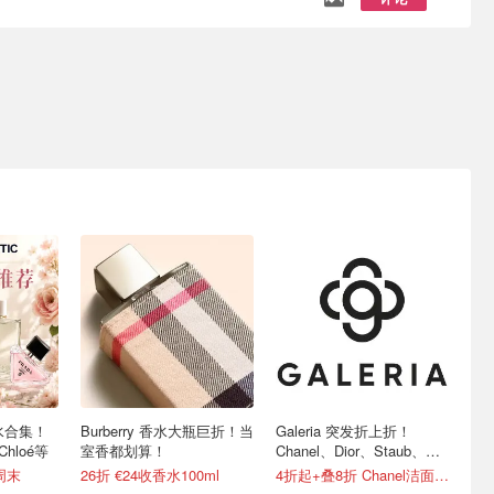
 香水合集！
Burberry 香水大瓶巨折！当
Galeria 突发折上折！
Chloé等
室香都划算！
Chanel、Dior、Staub、黑
绷带
周末
26折 €24收香水100ml
4折起+叠8折 Chanel洁面罕见€43