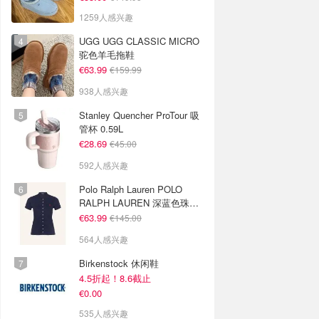
1259人感兴趣
UGG UGG CLASSIC MICRO
驼色羊毛拖鞋
€63.99
€159.99
938人感兴趣
Stanley Quencher ProTour 吸
管杯 0.59L
€28.69
€45.00
592人感兴趣
Polo Ralph Lauren POLO
RALPH LAUREN 深蓝色珠地
布 Polo衫
€63.99
€145.00
564人感兴趣
Birkenstock 休闲鞋
4.5折起！8.6截止
€0.00
535人感兴趣