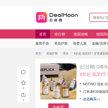
首页
排行榜
德国攻略
德国药
服饰手袋
美妆护肤
母婴儿童
金融/信用
首页
美妆护肤
香水
6折起 低至€5！罗意威套装
[已过期]
Q香礼
6折起 低至€
NOTINO 现有
3
订单满€39德国
点击购买>>
4
去购买