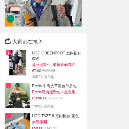
大家都在抢
UGG GREENPORT 室内拖鞋
棕色
肯豆同款~目前黄金码都在
€7.90
€129.95
2057人感兴趣
Prada 中号皮革黑色单肩包
Prada经典通勤包！黑色耐看又百搭
€1296.00
€2700.00
1395人感兴趣
UGG TAZZ II 室内拖鞋 蓝色
大码捡漏
€53.00
€149.95