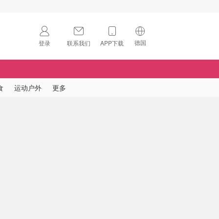
德国
登录
联系我们
APP下载
🇺🇸
美国
🇨🇳
中国
食
运动户外
更多
🇨🇦
加拿大
扫码下载 App
🇬🇧
英国
Download on the
App Store
🇩🇪
德国
Download the
Android App
🇫🇷
法国
🇮🇹
意大利
🇦🇺
澳洲