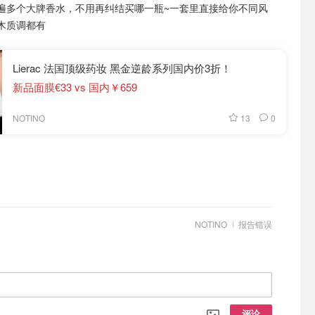
遍多个大牌香水，不用再纠结买哪一瓶~一套里直接给你不同风
木质调都有
Lierac 法国顶级药妆 黑金逆龄系列国内价3折！
新品面膜€33 vs 国内￥659
13
0
NOTINO
NOTINO
报告错误
评论