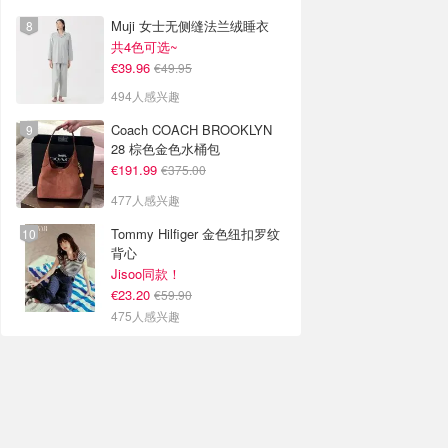
Muji 女士无侧缝法兰绒睡衣
共4色可选~
€39.96
€49.95
494人感兴趣
Coach COACH BROOKLYN
28 棕色金色水桶包
€191.99
€375.00
477人感兴趣
Tommy Hilfiger 金色纽扣罗纹
背心
Jisoo同款！
€23.20
€59.90
475人感兴趣