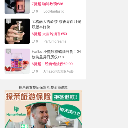
7折起 咖啡玫瑰€36
0
Lookfantastic
宝格丽大吉岭茶 茶香界白月光
双版本好价！
6折起 大吉岭淡香€53
0
Parfumdreams
Haribo 小熊软糖蜡烛补货！24
枚装圣诞日历仅€18
6折起！经典蜡烛仅€2.99
0
Amazon德国亚马逊
探亲访友签证保险 拒签全额退款