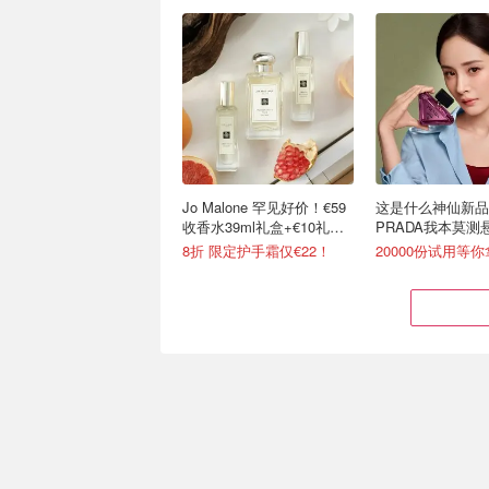
Jo Malone 罕见好价！€59
这是什么神仙新品
收香水39ml礼盒+€10礼
PRADA我本莫测
卡！
8折 限定护手霜仅€22！
20000份试用等