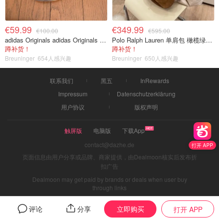
€59.99
€349.99
€100.00
€595.00
adidas Originals adidas Originals TOKYO 复古休闲鞋 深棕色
Polo Ralph Lauren 单肩包 橄榄绿金色
蹲补货！
蹲补货！
Breuninger
654人感兴趣
Breuninger
650人感兴趣
联系我们
黑五
InRewards
Impressum
Datenschutzerklärung
用户协议
版权声明
触屏版
电脑版
下载App
contact@dazhe.de
打开 APP
页面信息由用户分享或品牌、商家提供，由Dealmoon核实后发布折
扣广告
Dealmoon may get paid by brands or deals when user buy
through links
立即购买
评论
分享
打开 APP