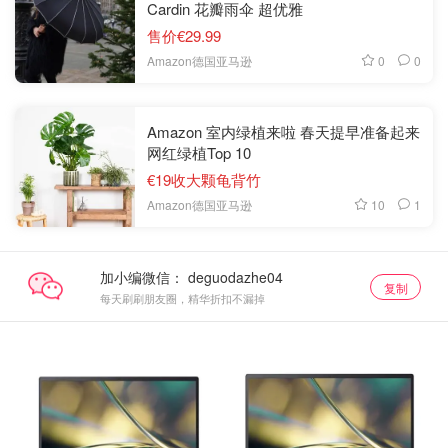
Cardin 花瓣雨伞 超优雅
售价€29.99
0
0
Amazon德国亚马逊
Amazon 室内绿植来啦 春天提早准备起来
网红绿植Top 10
€19收大颗龟背竹
10
1
Amazon德国亚马逊
加小编微信：
复制
每天刷刷朋友圈，精华折扣不漏掉