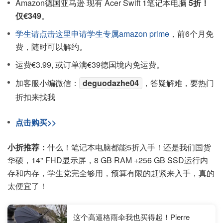
Amazon德国亚马逊 现有 Acer Swift 1笔记本电脑
5折！
仅€349
。
学生请点击这里申请学生专属amazon prime
，前6个月免
费，随时可以解约。
运费€3.99, 或订单满€39德国境内免运费。
加客服小编微信：
deguodazhe04
，答疑解难，要热门
折扣来找我
点击购买>>
小折推荐：
什么！笔记本电脑都能5折入手！还是我们国货
华硕，14" FHD显示屏，8 GB RAM +256 GB SSD运行内
存和内存，学生党完全够用，预算有限的赶紧来入手，真的
太便宜了！
这个高逼格雨伞我也买得起！Pierre