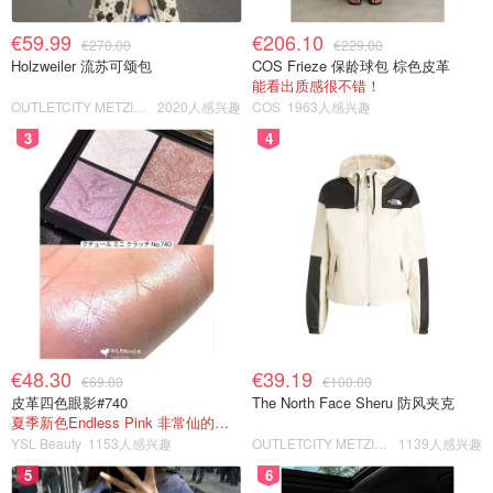
€59.99
€206.10
€270.00
€229.00
Holzweiler 流苏可颂包
COS Frieze 保龄球包 棕色皮革
能看出质感很不错！
OUTLETCITY METZINGEN
2020人感兴趣
COS
1963人感兴趣
3
4
€48.30
€39.19
€69.00
€100.00
皮革四色眼影#740
The North Face Sheru 防风夹克
夏季新色Endless Pink 非常仙的亮片盘！
YSL Beauty
1153人感兴趣
OUTLETCITY METZINGEN
1139人感兴趣
5
6