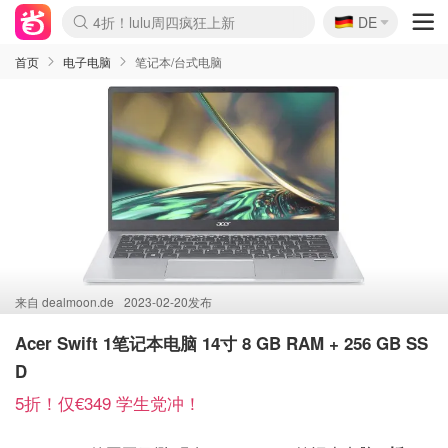
🇩🇪
4折！lulu周四疯狂上新
DE
Boticinal 夏促开抢！
还没结束！&OtherStories大促
Joybuy变相75折 随时失效
速领！Stanley独家85折
疑似霸哥！Camper额外叠85折
Zalando 奥莱闪促！每日更新
Moncler反季囤！5折起+叠9折
Coach Brooklyn仅€192
首页
电子电脑
笔记本/台式电脑
来自
dealmoon.de
2023-02-20发布
Acer Swift 1笔记本电脑 14寸 8 GB RAM + 256 GB SS
D
5折！仅€349 学生党冲！