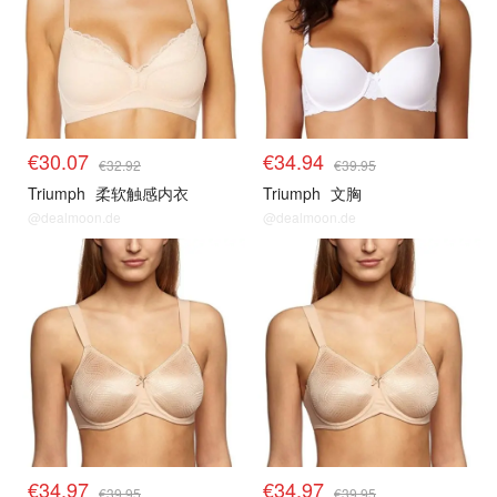
€30.07
€34.94
€32.92
€39.95
Triumph
柔软触感内衣
Triumph
文胸
@dealmoon.de
@dealmoon.de
€34.97
€34.97
€39.95
€39.95