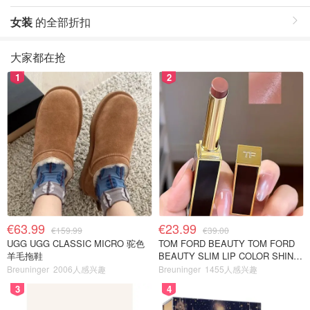
女装
的全部折扣
大家都在抢
1
2
€63.99
€23.99
€159.99
€39.00
UGG UGG CLASSIC MICRO 驼色
TOM FORD BEAUTY TOM FORD
羊毛拖鞋
BEAUTY SLIM LIP COLOR SHINE
口红 open back色
Breuninger
2006人感兴趣
Breuninger
1455人感兴趣
3
4