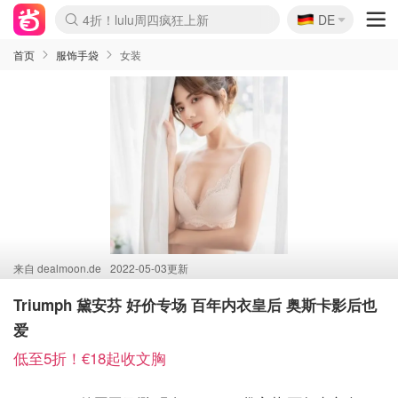
🇩🇪
4折！lulu周四疯狂上新
DE
Boticinal 夏促开抢！
还没结束！&OtherStories大促
Joybuy变相75折 随时失效
速领！Stanley独家85折
疑似霸哥！Camper额外叠85折
Zalando 奥莱闪促！每日更新
Moncler反季囤！5折起+叠9折
Coach Brooklyn仅€192
首页
服饰手袋
女装
来自
dealmoon.de
2022-05-03更新
Triumph 黛安芬 好价专场 百年内衣皇后 奥斯卡影后也
爱
低至5折！€18起收文胸