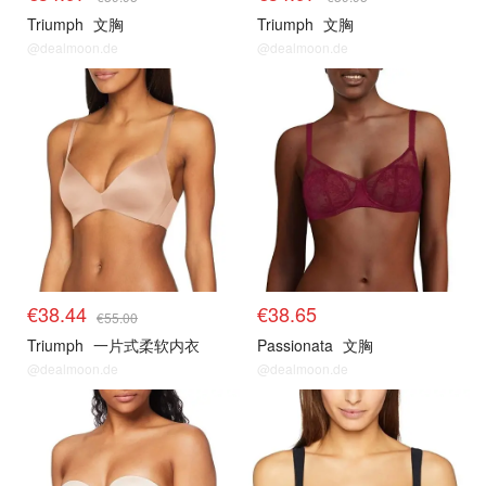
Triumph
文胸
Triumph
文胸
@dealmoon.de
@dealmoon.de
€38.44
€38.65
€55.00
Triumph
一片式柔软内衣
Passionata
文胸
@dealmoon.de
@dealmoon.de