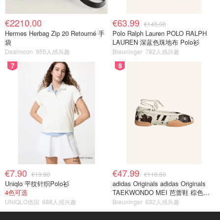
€2210.00
€63.99
€145.00
Hermes Herbag Zip 20 Retourné 手
Polo Ralph Lauren POLO RALPH
袋
LAUREN 深蓝色珠地布 Polo衫
Dealmoon
955人感兴趣
Breuninger
782人感兴趣
7
8
€7.90
€47.99
€19.90
€110.00
Uniqlo 平纹针织Polo衫
adidas Originals adidas Originals
4色可选
TAEKWONDO MEI 芭蕾鞋 棕色米
色
UNIQLO德国
688人感兴趣
Breuninger
632人感兴趣