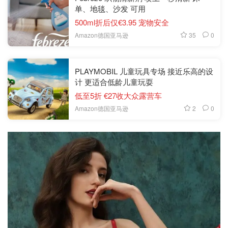
单、地毯、沙发 可用
500ml折后仅€3.95 宠物安全
35
0
Amazon德国亚马逊
PLAYMOBIL 儿童玩具专场 接近乐高的设
计 更适合低龄儿童玩耍
低至5折 €27收大众露营车
2
0
Amazon德国亚马逊