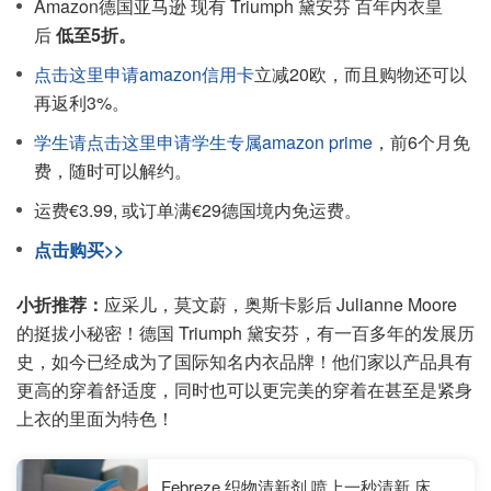
Amazon德国亚马逊 现有 Triumph 黛安芬 百年内衣皇
后
低至5折。
点击这里申请amazon信用卡
立减20欧，而且购物还可以
再返利3%。
学生请点击这里申请学生专属amazon prime
，前6个月免
费，随时可以解约。
运费€3.99, 或订单满€29德国境内免运费。
点击购买>>
小折推荐：
应采儿，莫文蔚，奥斯卡影后 Julianne Moore
的挺拔小秘密！德国 Triumph 黛安芬，有一百多年的发展历
史，如今已经成为了国际知名内衣品牌！他们家以产品具有
更高的穿着舒适度，同时也可以更完美的穿着在甚至是紧身
上衣的里面为特色！
Febreze 织物清新剂 喷上一秒清新 床