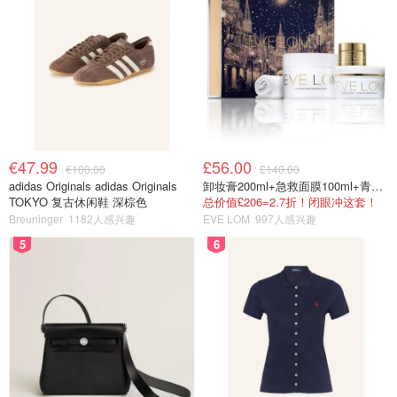
€47.99
£56.00
€100.00
£140.00
adidas Originals adidas Originals
卸妆膏200ml+急救面膜100ml+青春面霜15ml
TOKYO 复古休闲鞋 深棕色
总价值£206=2.7折！闭眼冲这套！
Breuninger
1182人感兴趣
EVE LOM
997人感兴趣
5
6