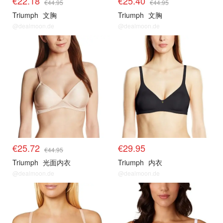
€22.18
€25.40
€44.95
€44.95
Triumph
文胸
Triumph
文胸
@dealmoon.de
@dealmoon.de
€25.72
€29.95
€44.95
Triumph
光面内衣
Triumph
内衣
@dealmoon.de
@dealmoon.de