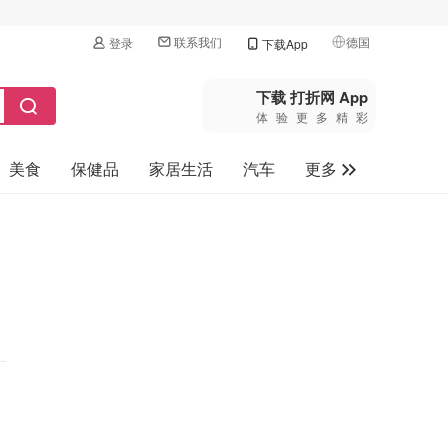
联系我们
德国
登录
下载App
🇺🇸
美国
下载 打折网 App
体验更多精彩
🇨🇳
中国
美食
保健品
家居生活
汽车
更多
🇨🇦
加拿大
🇬🇧
家电数码
英国
母婴玩具
🇩🇪
德国
旅游
🇫🇷
法国
🇮🇹
意大利
🇦🇺
澳洲
🇳🇿
新西兰