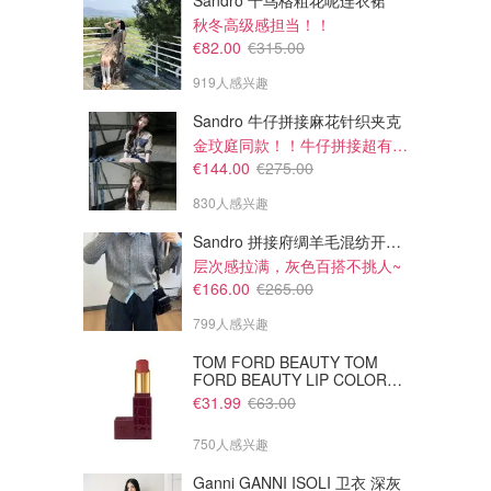
Sandro 千鸟格粗花呢连衣裙
秋冬高级感担当！！
€82.00
€315.00
919人感兴趣
Sandro 牛仔拼接麻花针织夹克
金玟庭同款！！牛仔拼接超有层次感
€144.00
€275.00
830人感兴趣
Sandro 拼接府绸羊毛混纺开衫 灰色
层次感拉满，灰色百搭不挑人~
€166.00
€265.00
799人感兴趣
TOM FORD BEAUTY TOM
FORD BEAUTY LIP COLOR
SATIN MATTE 裸玫瑰口红
€31.99
€63.00
750人感兴趣
Ganni GANNI ISOLI 卫衣 深灰