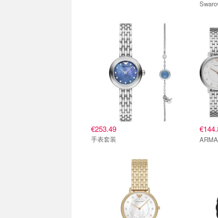
€253.49
€144
手表套装