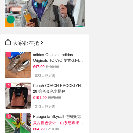
大家都在抢
adidas Originals adidas
Originals TOKYO 复古休闲鞋
深棕色
€47.99
€100.00
1823人感兴趣
Coach COACH BROOKLYN
28 棕色金色水桶包
€191.99
€375.00
1313人感兴趣
Patagonia Skysail 连帽夹克
复古撞色设计，山系感直接拉满
€64.79
€210.00