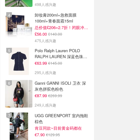
498人感兴趣
卸妆膏200ml+急救面膜
100ml+青春面霜15ml
总价值£206=2.7折！闭眼冲这套！
£56.00
£140.00
475人感兴趣
Polo Ralph Lauren POLO
RALPH LAUREN 深蓝色珠地
布 Polo衫
€63.99
€145.00
295人感兴趣
Ganni GANNI ISOLI 卫衣 深
灰色拼驼色粉色
€87.99
€269.99
249人感兴趣
UGG GREENPORT 室内拖鞋
棕色
肯豆同款~目前黄金码都在
€7.90
€129.95