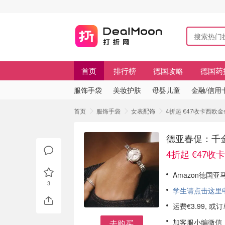
首页
排行榜
德国攻略
德国药
服饰手袋
美妆护肤
母婴儿童
金融/信用
首页
服饰手袋
女表配饰
4折起 €47收卡西欧
德亚春促：千金
4折起 €47
Amazon德国
3
学生请点击这里申请
运费€3.99, 
加客服小编微信
去购买