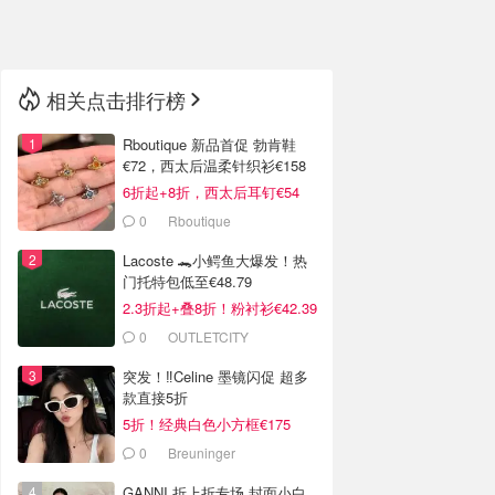
🇳🇿
新西兰
相关点击排行榜
Rboutique 新品首促 勃肯鞋
€72，西太后温柔针织衫€158
6折起+8折，西太后耳钉€54
0
Rboutique
Lacoste 🐊小鳄鱼大爆发！热
门托特包低至€48.79
2.3折起+叠8折！粉衬衫€42.39
0
OUTLETCITY
METZINGEN
突发！‼️Celine 墨镜闪促 超多
款直接5折
5折！经典白色小方框€175
0
Breuninger
GANNI 折上折专场 封面小白