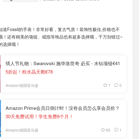
知道Fossil的手表！非常好看，复古气质！装饰性极佳,价格也不
哦！还有精美的项链、戒指等饰品也有超多选择哦，千万别错过~
的选择哦！
情人节礼物：Swarovski 施华洛世奇 必买 - 水钻项链€41
5折起！粉水晶天鹅€78
7
0
Amazon德国亚马逊
Amazon Prime会员日倒计时！没有会员怎么享会员价？
30天免费试用！学生免费6个月！
65
1
Amazon德国亚马逊