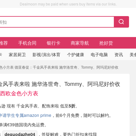
Dealmoon may be paid when users buy items via our links.
推荐
手机合同
银行卡
商家导航
抢好货
卡
家居厨卫
影视/演出/体育
个护健康
电子电脑
资讯
美
金色小方表 德亚春促：千金风手表来啦 施华洛世奇、Tommy、阿玛尼好价收
风手表来啦 施华洛世奇、Tommy、阿玛尼好价收
收卡西欧金色小方表
亚马逊 现有 千金风手表、配饰来啦 低至
5折
。
学生专属amazon prime
，前6个月免费，随时可以解约。
或订单满€39德国境内免运费。
：
deguodazhe04
，答疑解难，要热门折扣来找我