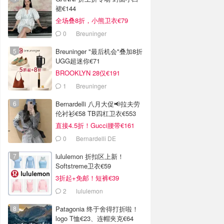
裙€144
全场叠8折，小熊卫衣€79
0
Breuninger
Breuninger "最后机会"叠加8折
UGG超迷你€71
BROOKLYN 28仅€191
1
Breuninger
Bernardelli 八月大促📢拉夫劳
伦衬衫€58 TB四杠卫衣€553
直接4.5折！Gucci腰带€161
0
Bernardelli DE
lululemon 折扣区上新！
Softstreme卫衣€59
3折起+免邮！短裤€39
2
lululemon
Patagonia 终于舍得打折啦！
logo T恤€23、连帽夹克€64