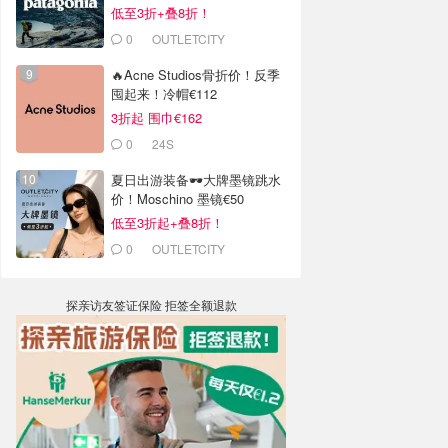
低至3折+叠8折！
0
OUTLETCITY
METZINGEN
🔥Acne Studios骨折价！反季
囤起来！冷帽€112
3折起 围巾€162
0
24S
夏日出游装备🕶️大牌墨镜跳水
价！Moschino 墨镜€50
低至3折起+叠8折！
0
OUTLETCITY
METZINGEN
探亲访友签证保险 拒签全额退款