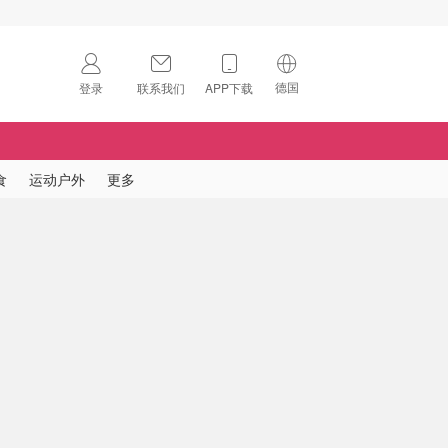
德国
登录
联系我们
APP下载
🇺🇸
美国
🇨🇳
中国
食
运动户外
更多
🇨🇦
加拿大
扫码下载 App
🇬🇧
英国
Download on the
App Store
🇩🇪
德国
Download the
Android App
🇫🇷
法国
🇮🇹
意大利
🇦🇺
澳洲