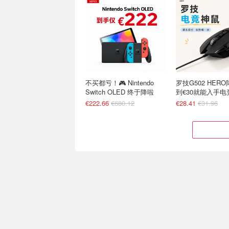
不买都亏！🎮 Nintendo
罗技G502 HER
Switch OLED 终于降啦
到€30就能入手电
€222.66
€680.12
€28.41
€31.96
Hisense 55E7DS QLED智
NS2 神作 Pokém
能电视 55英寸 4K
Pokopia！动森