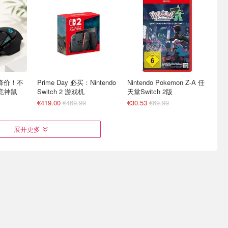
O降价！不
Prime Day 必买：Nintendo
Nintendo Pokemon Z-A 任
竞神鼠
Switch 2 游戏机
天堂Switch 2版
€419.00
€469.99
€30.53
€69.99
展开更多
on
PlayStation 5数字版游戏机
情侣双人游戏 - 双人闯关/
的悠闲+星
沉浸体验 玩无极限
探险/合作/解密/生存 小心