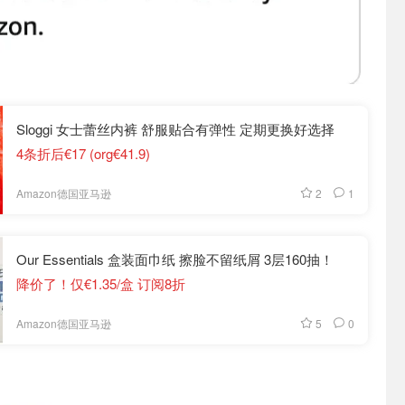
Sloggi 女士蕾丝内裤 舒服贴合有弹性 定期更换好选择
4条折后€17 (org€41.9)
2
1
Amazon德国亚马逊
Our Essentials 盒装面巾纸 擦脸不留纸屑 3层160抽！
降价了！仅€1.35/盒 订阅8折
5
0
Amazon德国亚马逊