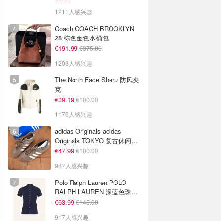
1211人感兴趣
Coach COACH BROOKLYN
28 棕色金色水桶包
€191.99
€375.00
1203人感兴趣
The North Face Sheru 防风夹
克
€39.19
€100.00
1176人感兴趣
adidas Originals adidas
Originals TOKYO 复古休闲鞋
深棕色
€47.99
€100.00
987人感兴趣
Polo Ralph Lauren POLO
RALPH LAUREN 深蓝色珠地
布 Polo衫
€63.99
€145.00
917人感兴趣