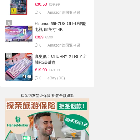
€30.53
€69.99
0
Amazon德国亚马逊
Hisense 55E7DS QLED智能
电视 55英寸 4K
€329
€599
0
Amazon德国亚马逊
真史低！CHERRY XTRFY 红
轴RGB键盘
€19.99
€49.99
0
eBay (DE)
探亲访友签证保险 拒签全额退款