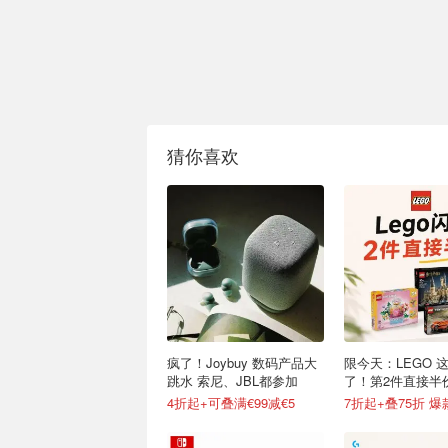
猜你喜欢
疯了！Joybuy 数码产品大
限今天：LEGO 
跳水 索尼、JBL都参加
了！第2件直接半
4折起+可叠满€99减€5