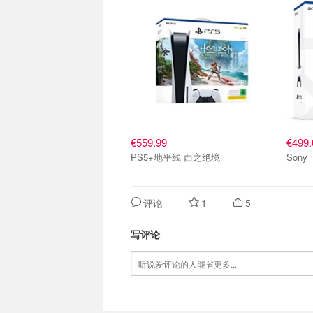
€559.99
€499.
PS5+地平线 西之绝境
评论
1
5
写评论