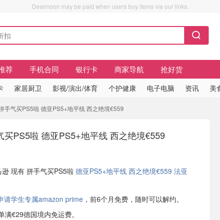
Dealmoon may be paid when users buy items via our links.
推荐
手机合同
银行卡
商家导航
抢好货
卡
家居厨卫
影视/演出/体育
个护健康
电子电脑
资讯
美
拼手气买PS5啦 德亚PS5+地平线 西之绝境€559
PS5啦 德亚PS5+地平线 西之绝境€559
马逊 现有 拼手气买PS5啦
德亚PS5+地平线 西之绝境€559
法亚
学生专属amazon prime
，前6个月免费，随时可以解约。
或订单满€29德国境内免运费。