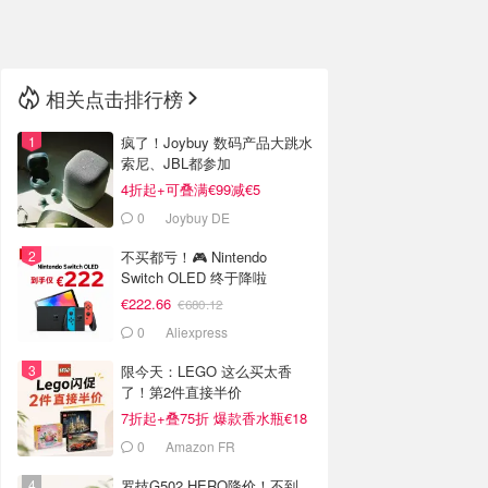
🇳🇿
新西兰
相关点击排行榜
疯了！Joybuy 数码产品大跳水
索尼、JBL都参加
4折起+可叠满€99减€5
0
Joybuy DE
不买都亏！🎮 Nintendo
Switch OLED 终于降啦
€222.66
€680.12
0
Aliexpress
限今天：LEGO 这么买太香
了！第2件直接半价
7折起+叠75折 爆款香水瓶€18
0
Amazon FR
罗技G502 HERO降价！不到