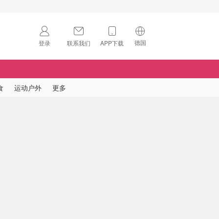
德国
登录
联系我们
APP下载
🇺🇸
美国
🇨🇳
中国
食
运动户外
更多
🇨🇦
加拿大
扫码下载 App
🇬🇧
英国
Download on the
App Store
🇩🇪
德国
Download the
Android App
🇫🇷
法国
🇮🇹
意大利
🇦🇺
澳洲