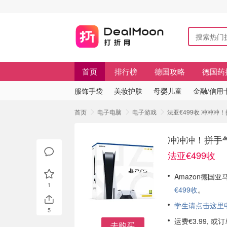
首页
排行榜
德国攻略
德国药
服饰手袋
美妆护肤
母婴儿童
金融/信用
首页
电子电脑
电子游戏
法亚€499收 冲冲冲！
冲冲冲！拼手气买
法亚€499收
Amazon德国亚
1
€499收
。
学生请点击这里申请
5
运费€3.99, 
去购买