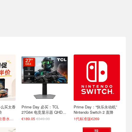
这么买太香
Prime Day 必买：TCL
Prime Day：“快乐永动机”
价
27G64 电竞显示器 QHD
Nintendo Switch 2 直降
180Hz
7折起+叠75折 爆款香水瓶€18
€189.05
€349.00
1代标准版€269