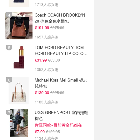
1713人感兴趣
Coach COACH BROOKLYN
28 棕色金色水桶包
€191.99
€375.00
1657人感兴趣
TOM FORD BEAUTY TOM
FORD BEAUTY LIP COLOR
SATIN MATTE 裸玫瑰口红
€31.99
€63.00
1352人感兴趣
Michael Kors Mel Small 标志
托特包
€130.00
€325.00
1183人感兴趣
UGG GREENPORT 室内拖鞋
棕色
肯豆同款~目前黄金码都在
€7.90
€129.95
1134人感兴趣