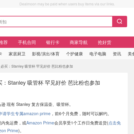
Dealmoon may be paid when users buy items via our links.
推荐
手机合同
银行卡
商家导航
抢好货
卡
家居厨卫
影视/演出/体育
个护健康
电子电脑
资讯
美
 Day 必买：Stanley 吸管杯 罕见好价 芭比粉也参加
 必买：Stanley 吸管杯 罕见好价 芭比粉也参加
马逊 现有 Stanley 复古保温壶、吸管杯。
学生专属amazon prime
，前6个月免费，随时可以解约。
境内免运费，或
Amazon Prime
会员享受1个工作日免费送货(
点击免
n Prime
)。