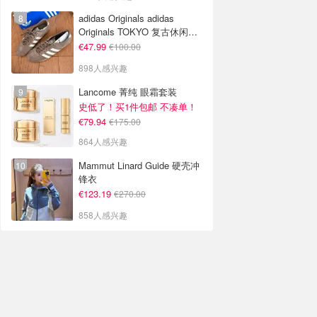
adidas Originals adidas
Originals TOKYO 复古休闲鞋
深棕色
€47.99
€100.00
898人感兴趣
Lancome 菁纯 眼霜套装
史低了！买1件包邮 不凑单！
€79.94
€175.00
864人感兴趣
Mammut Linard Guide 硬壳冲
锋衣
€123.19
€270.00
858人感兴趣