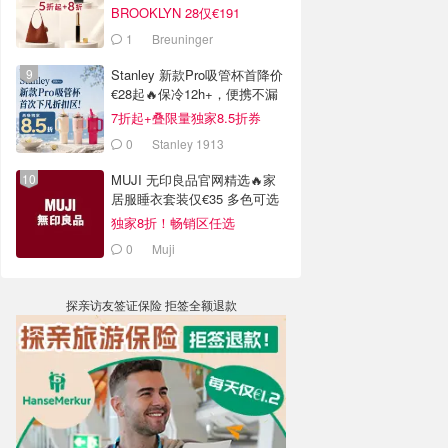
BROOKLYN 28仅€191
1
Breuninger
Stanley 新款Pro吸管杯首降价
€28起🔥保冷12h+，便携不漏
水
7折起+叠限量独家8.5折券
0
Stanley 1913
MUJI 无印良品官网精选🔥家
居服睡衣套装仅€35 多色可选
独家8折！畅销区任选
0
Muji
探亲访友签证保险 拒签全额退款