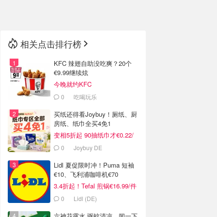
🇳🇿
新西兰
相关点击排行榜
KFC 辣翅自助没吃爽？20个
€9.99继续炫
今晚就约KFC
0
吃喝玩乐
买纸还得看Joybuy！厕纸、厨
房纸、纸巾全买4免1
变相5折起 90抽纸巾才€0.22/
包
0
Joybuy DE
Lidl 夏促限时冲！Puma 短袖
€10、飞利浦咖啡机€70
3.4折起！Tefal 煎锅€16.99/件
0
Lidl (DE)
六神花露水 驱蚊清凉，闻一下