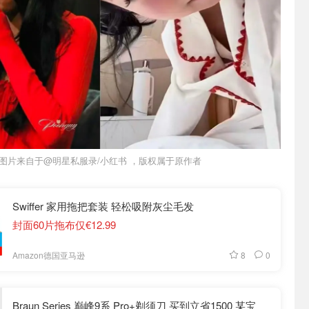
图片来自于@明星私服录/小红书 ，版权属于原作者
Swiffer 家用拖把套装 轻松吸附灰尘毛发
封面60片拖布仅€12.99
8
0
Amazon德国亚马逊
Braun Series 巅峰9系 Pro+剃须刀 买到立省1500 某宝