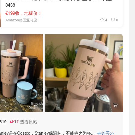
3438
€199收，地板价！
4
0
Amazon德国亚马逊
619
查看原帖
17
nley是在Costco，Stanley保温杯，不能称之为杯
...
去购买>>