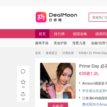
首页
排行榜
德国攻略
德国药
服饰手袋
美妆护肤
母婴儿童
金融/信用
首页
家居厨卫
日用杂货
€35收1.2L Prime
Prime Day
€35收1.2L
Amazon德国亚
18
学生请点击这里申请
订单满€49德国
28
费试用30天Amazo
去购买