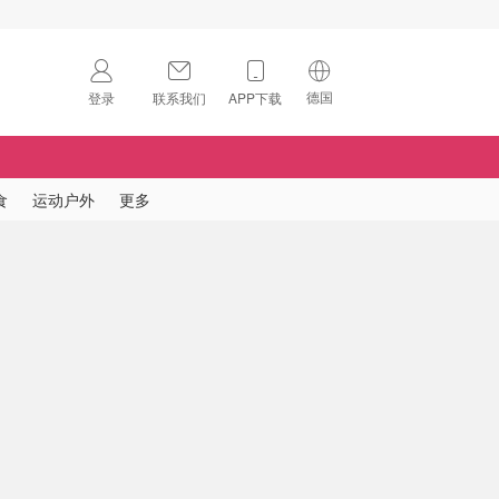
德国
登录
联系我们
APP下载
🇺🇸
美国
🇨🇳
中国
食
运动户外
更多
🇨🇦
加拿大
扫码下载 App
🇬🇧
英国
Download on the
App Store
🇩🇪
德国
Download the
Android App
🇫🇷
法国
🇮🇹
意大利
🇦🇺
澳洲