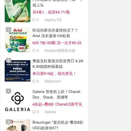
就上头
买4免1，低至€4.71/瓶
0
Joybuy DE
听说你家洗衣凝珠快没了？
Ariel 洗衣凝珠100粒装
€23.7收100颗 洗一次才€0.23
0
Amazon德国亚马逊
樊振东杜塞俱乐部首秀💥 8.29-
8.30德国杯揭幕战
单日票€19起，纽伦堡见！
0
Dealmoon
Galeria 突发折上折！Chanel、
Dior、Staub、黑绷带
4折起+叠8折 Chanel洁面罕见
€43
0
Galeria
Breuninger "最后机会"叠加8折
UGG超迷你€71