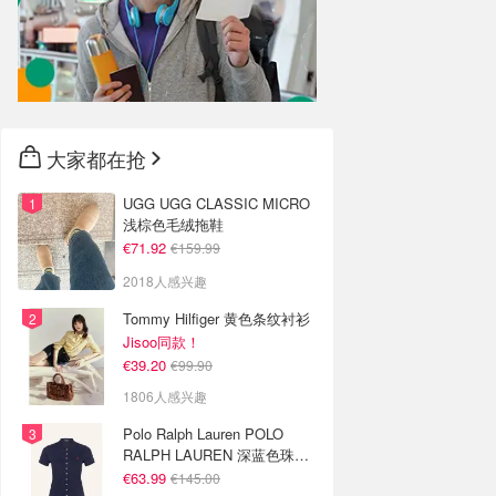
大家都在抢
UGG UGG CLASSIC MICRO
浅棕色毛绒拖鞋
€71.92
€159.99
2018人感兴趣
Tommy Hilfiger 黄色条纹衬衫
Jisoo同款！
€39.20
€99.90
1806人感兴趣
Polo Ralph Lauren POLO
RALPH LAUREN 深蓝色珠地
布 Polo衫
€63.99
€145.00