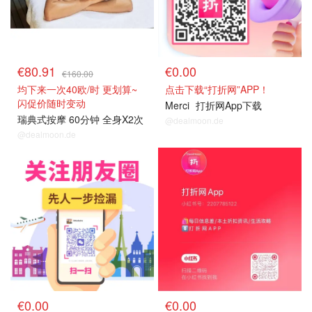
€80.91
€0.00
€160.00
均下来一次40欧/时 更划算~
点击下载“打折网”APP！
闪促价随时变动
Merci
打折网App下载
瑞典式按摩 60分钟 全身X2次
@dealmoon.de
@dealmoon.de
关注我们
关注我们
€0.00
€0.00