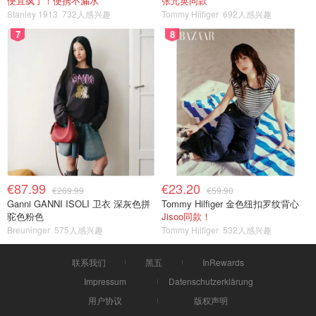
便宜疯了！便携不漏水
张元英同款
Stanley 1913
732人感兴趣
Tommy Hilfiger
692人感兴趣
7
8
€87.99
€23.20
€269.99
€59.90
Ganni GANNI ISOLI 卫衣 深灰色拼
Tommy Hilfiger 金色纽扣罗纹背心
驼色粉色
Jisoo同款！
Breuninger
575人感兴趣
Tommy Hilfiger
532人感兴趣
联系我们
黑五
InRewards
Impressum
Datenschutzerklärung
用户协议
版权声明