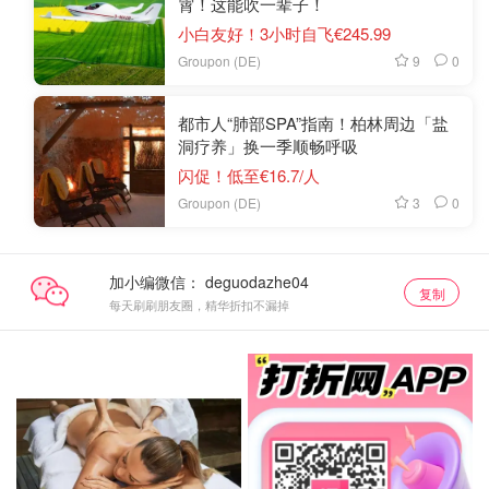
霄！这能吹一辈子！
小白友好！3小时自飞€245.99
9
0
Groupon (DE)
都市人“肺部SPA”指南！柏林周边「盐
洞疗养」换一季顺畅呼吸
闪促！低至€16.7/人
3
0
Groupon (DE)
加小编微信：
复制
每天刷刷朋友圈，精华折扣不漏掉
闪促好价
关注我们