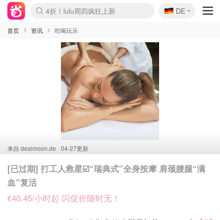
🇩🇪
4折！lulu周四疯狂上新
DE
Boticinal 夏促开抢！
还没结束！&OtherStories大促
Joybuy变相75折 随时失效
速领！Stanley独家85折
疑似霸哥！Camper额外叠85折
Zalando 奥莱闪促！每日更新
Moncler反季囤！5折起+叠9折
Coach Brooklyn仅€192
首页
资讯
吃喝玩乐
来自
dealmoon.de
04-27更新
[已过期] 打工人救星☑️“瑞典式”全身按摩 肩颈腰腿“满
血”复活
€40.45/小时起 闪促价随时无！