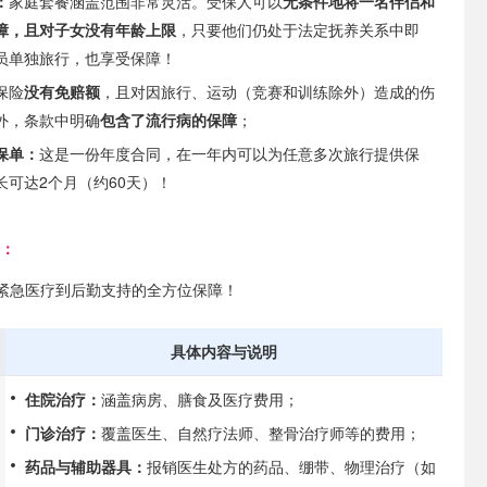
：
家庭套餐涵盖范围非常灵活。受保人可以
无条件地将一名伴侣和
障，且对子女没有年龄上限
，只要他们仍处于法定抚养关系中即
员单独旅行，也享受保障！
保险
没有免赔额
，且对因旅行、运动（竞赛和训练除外）造成的伤
外，条款中明确
包含了流行病的保障
；
保单：
这是一份年度合同，在一年内可以为任意多次旅行提供保
长可达2个月（约60天）！
围：
紧急医疗到后勤支持的全方位保障！
具体内容与说明
住院治疗：
涵盖病房、膳食及医疗费用；
门诊治疗：
覆盖医生、自然疗法师、整骨治疗师等的费用；
药品与辅助器具：
报销医生处方的药品、绷带、物理治疗（如