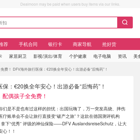
Dealmoon may be paid when users buy items via our links.
推荐
手机合同
银行卡
商家导航
抢好货
卡
家居厨卫
影视/演出/体育
个护健康
电子电脑
资讯
美
全免费！ DFV海外旅行医保：€20换全年安心！出游必备“后悔药”！
医保：€20换全年安心！出游必备“后悔药”！
年，配偶孩子全免费！
你们是不是也有过这样的担忧：出国玩嗨了，万一突发高烧、摔伤
医疗账单会不会让旅行直接变“破产之旅”？这款在德国测评机构
ntest 拿下“优秀” 评级的神仙保险——DFV AuslandsreiseSchutz，让大
安心！！