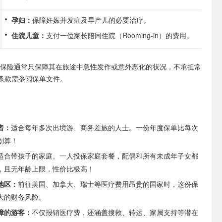
孕妇：
保障妊娠并发症及早产儿的必要治疗。
住院儿童：
支付一位家长陪同住院（Rooming-in）的费用。
，保险通常只保障其在旅途中急性发作或意外恶化的状况，不承担常
条款需参阅保单文件。
者：
适合每年多次出境游、商务差旅的人士。一份年度保单比每次
划算！
适合带孩子的家庭。一人投保家庭套餐，配偶和所有未成年子女都
，且无年龄上限，性价比极高！
地区：
前往美国、加拿大、瑞士等医疗费用昂贵的国家时，这份保
大的财务风险。
障的游客：
不仅报销医疗费，还涵盖搜救、转运、家属支持等潜在