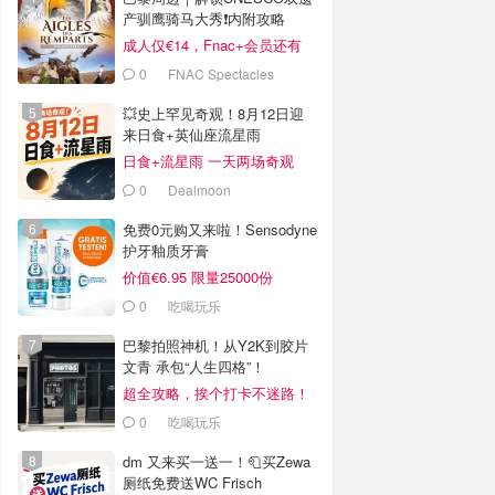
产驯鹰骑马大秀❗️内附攻略
成人仅€14，Fnac+会员还有
折！
0
FNAC Spectacles
💥史上罕见奇观！8月12日迎
来日食+英仙座流星雨
日食+流星雨 一天两场奇观
0
Dealmoon
免费0元购又来啦！Sensodyne
护牙釉质牙膏
价值€6.95 限量25000份
0
吃喝玩乐
巴黎拍照神机！从Y2K到胶片
文青 承包“人生四格”！
超全攻略，挨个打卡不迷路！
0
吃喝玩乐
dm 又来买一送一！🧻买Zewa
厕纸免费送WC Frisch