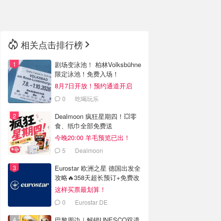
🇳🇿
新西兰
相关点击排行榜
剧场变泳池！ 柏林Volksbühne
限定泳池！免费入场！
8月7日开放！预约通道开启
0
吃喝玩乐
Dealmoon 疯狂星期四！💥零
食、纸巾全部免费送
今晚20:00 羊毛预览已出！
5
Dealmoon
Eurostar 欧洲之星 德国出发全
攻略🔥358天超长预订+免费改
签
这样买票最划算！
0
Eurostar DE
巴黎周边｜解锁UNESCO双遗