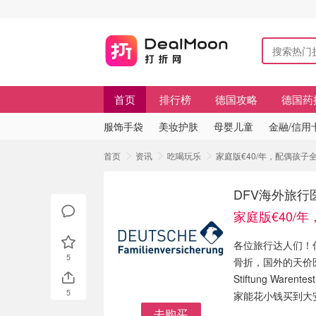
首页
排行榜
德国攻略
德国药
服饰手袋
美妆护肤
母婴儿童
金融/信用
首页
资讯
吃喝玩乐
家庭版€40/年，配偶孩子
DFV海外旅行
家庭版€40/
各位旅行达人们！
5
骨折，国外的天价
Stiftung Ware
5
家能花小钱买到大
去购买