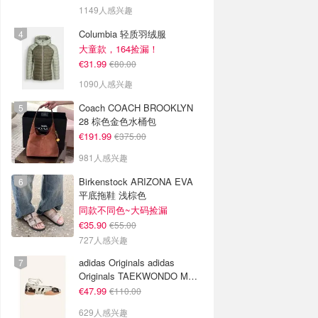
1149人感兴趣
Columbia 轻质羽绒服
大童款，164捡漏！
€31.99
€80.00
1090人感兴趣
Coach COACH BROOKLYN
28 棕色金色水桶包
€191.99
€375.00
981人感兴趣
Birkenstock ARIZONA EVA
平底拖鞋 浅棕色
同款不同色~大码捡漏
€35.90
€55.00
727人感兴趣
adidas Originals adidas
Originals TAEKWONDO MEI
芭蕾鞋 棕色米色
€47.99
€110.00
629人感兴趣