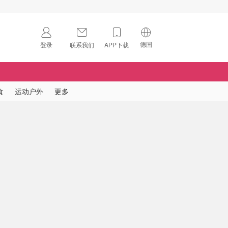
德国
登录
联系我们
APP下载
🇺🇸
美国
🇨🇳
中国
食
运动户外
更多
🇨🇦
加拿大
扫码下载 App
🇬🇧
英国
Download on the
App Store
🇩🇪
德国
Download the
Android App
🇫🇷
法国
🇮🇹
意大利
🇦🇺
澳洲