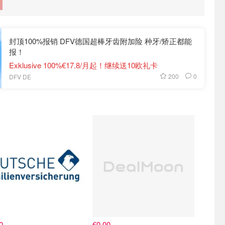
封顶100%报销 DFV德国超棒牙齿附加险 种牙/矫正都能
报！
Exklusive 100%€17.8/月起！继续送10欧礼卡
200
0
DFV DE
直达
关注我们~
0
€0.00