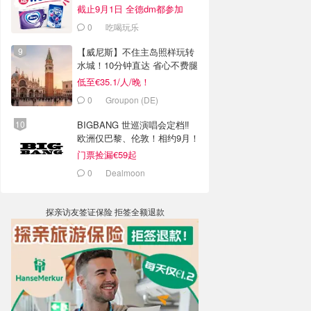
截止9月1日 全德dm都参加
0
吃喝玩乐
【威尼斯】不住主岛照样玩转
水城！10分钟直达 省心不费腿
低至€35.1/人/晚！
0
Groupon (DE)
BIGBANG 世巡演唱会定档‼️
欧洲仅巴黎、伦敦！相约9月！
门票捡漏€59起
0
Dealmoon
探亲访友签证保险 拒签全额退款