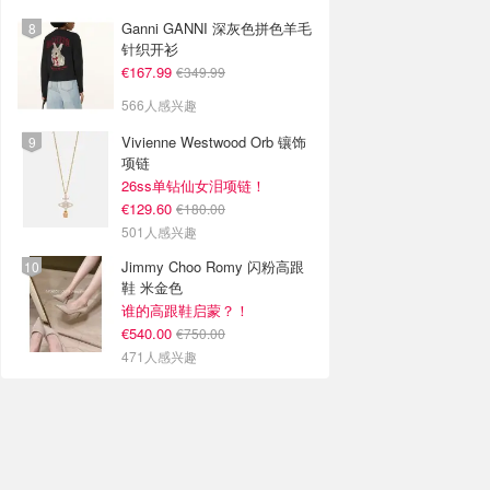
Ganni GANNI 深灰色拼色羊毛
针织开衫
€167.99
€349.99
566人感兴趣
Vivienne Westwood Orb 镶饰
项链
26ss单钻仙女泪项链！
€129.60
€180.00
501人感兴趣
Jimmy Choo Romy 闪粉高跟
鞋 米金色
谁的高跟鞋启蒙？！
€540.00
€750.00
471人感兴趣