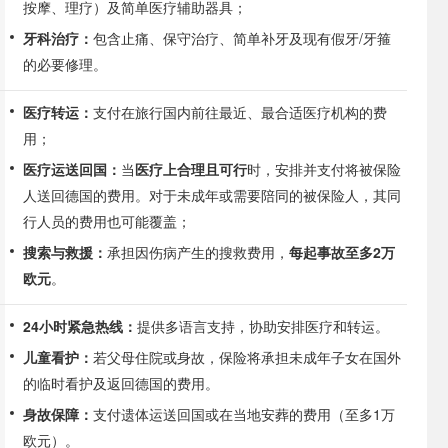
按摩、理疗）及简单医疗辅助器具；
牙科治疗：
包含止痛、保守治疗、简单补牙及现有假牙/牙箍
的必要修理。
医疗转运：
支付在旅行国内前往最近、最合适医疗机构的费
用；
医疗运送回国：
当
医疗上合理且可行
时，安排并支付将被保险
人送回德国的费用。对于未成年或需要陪同的被保险人，其同
行人员的费用也可能覆盖；
搜索与救援：
承担因伤病产生的搜救费用，
每起事故至多2万
欧元
。
24小时紧急热线：
提供多语言支持，协助安排医疗和转运。
儿童看护：
若父母住院或身故，保险将承担未成年子女在国外
的临时看护及返回德国的费用。
身故保障：
支付遗体运送回国或在当地安葬的费用（至多1万
欧元）。