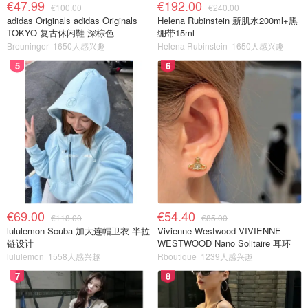
€47.99
€192.00
€100.00
€240.00
adidas Originals adidas Originals
Helena Rubinstein 新肌水200ml+黑
TOKYO 复古休闲鞋 深棕色
绷带15ml
Breuninger
1650人感兴趣
Helena Rubinstein
1650人感兴趣
5
6
€69.00
€54.40
€118.00
€85.00
lululemon Scuba 加大连帽卫衣 半拉
Vivienne Westwood VIVIENNE
链设计
WESTWOOD Nano Solitaire 耳环
lululemon
1558人感兴趣
Rboutique
1239人感兴趣
7
8