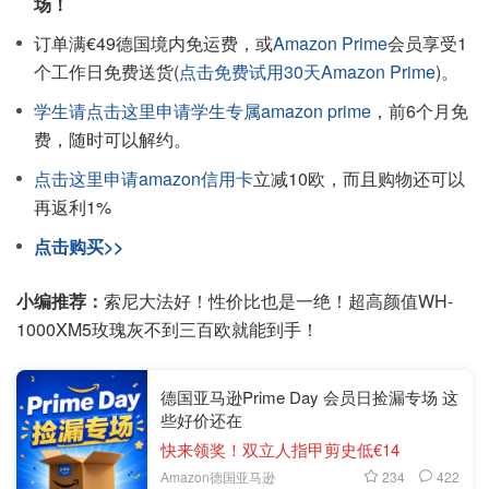
场！
订单满€49德国境内免运费，或
Amazon Prime
会员享受1
个工作日免费送货(
点击免费试用30天Amazon Prime
)。
学生请点击这里申请学生专属amazon prime
，前6个月免
费，随时可以解约。
点击这里申请amazon信用卡
立减10欧，而且购物还可以
再返利1%
点击购买>>
小编推荐：
索尼大法好！性价比也是一绝！超高颜值WH-
1000XM5玫瑰灰不到三百欧就能到手！
德国亚马逊Prime Day 会员日捡漏专场 这
些好价还在
快来领奖！双立人指甲剪史低€14
234
422
Amazon德国亚马逊