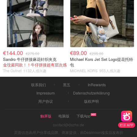
€144.00
€89.00
€275.00
€295.00
Sandro 牛仔拼接麻花针织夹克
Michael Kors Jet Set Logo提花托特
金玟庭同款！！牛仔拼接超有层次感
包
The Outnet
1132人感兴趣
MICHAEL KORS
955人感兴趣
联系我们
黑五
InRewards
Impressum
Datenschutzerklärung
用户协议
版权声明
触屏版
电脑版
下载App
contact@dazhe.de
打开 APP
页面信息由用户分享或品牌、商家提供，由Dealmoon核实后发布折