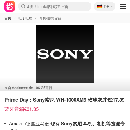
🇩🇪
4折！lulu周四疯狂上新
DE
Boticinal 夏促开抢！
还没结束！&OtherStories大促
Joybuy变相75折 随时失效
速领！Stanley独家85折
疑似霸哥！Camper额外叠85折
Zalando 奥莱闪促！每日更新
Moncler反季囤！5折起+叠9折
Coach Brooklyn仅€192
首页
电子电脑
耳机/便携音箱
来自
dealmoon.de
06-25更新
Prime Day：Sony索尼 WH-1000XM5 玫瑰灰才€217.89
蓝牙音箱€31.35
Amazon德国亚马逊 现有
Sony索尼 耳机、相机等捡漏专