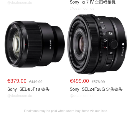
Sony
α 7 IV 全画幅相机
@dealmoon.de
@dealmoon.de
€379.00
€499.00
€449.00
€576.99
Sony
SEL-85F18 镜头
Sony
SEL24F28G 定焦镜头
@dealmoon.de
@dealmoon.de
Dealmoon may be paid when users buy items via our links.