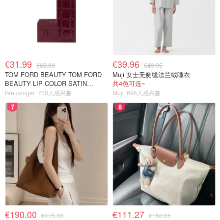
€31.99
€39.96
€63.00
€49.95
TOM FORD BEAUTY TOM FORD
Muji 女士无侧缝法兰绒睡衣
BEAUTY LIP COLOR SATIN
共4色可选~
MATTE 裸玫瑰口红
Breuninger
700人感兴趣
Muji
696人感兴趣
7
8
€190.00
€111.27
€475.00
€160.65