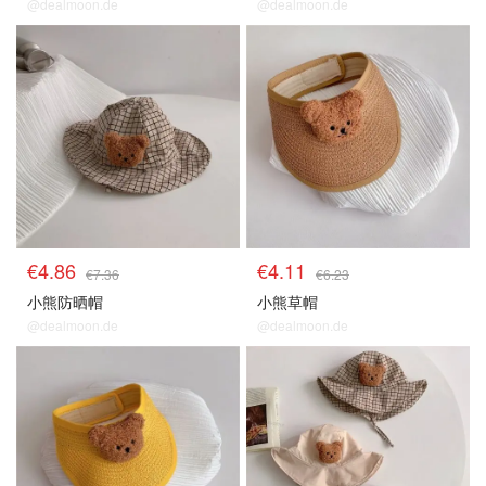
@dealmoon.de
@dealmoon.de
€4.86
€4.11
€7.36
€6.23
小熊防晒帽
小熊草帽
@dealmoon.de
@dealmoon.de