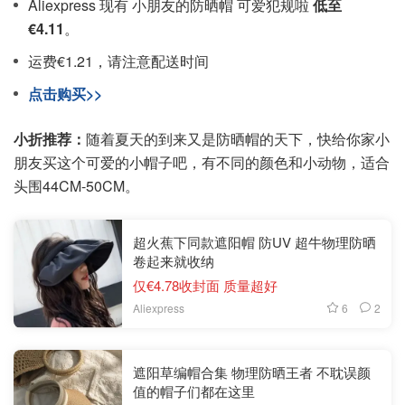
Aliexpress 现有 小朋友的防晒帽 可爱犯规啦
低至
€4.11
。
运费€1.21，请注意配送时间
点击购买>>
小折推荐：
随着夏天的到来又是防晒帽的天下，快给你家小
朋友买这个可爱的小帽子吧，有不同的颜色和小动物，适合
头围44CM-50CM。
超火蕉下同款遮阳帽 防UV 超牛物理防晒
卷起来就收纳
仅€4.78收封面 质量超好
6
2
Aliexpress
遮阳草编帽合集 物理防晒王者 不耽误颜
值的帽子们都在这里