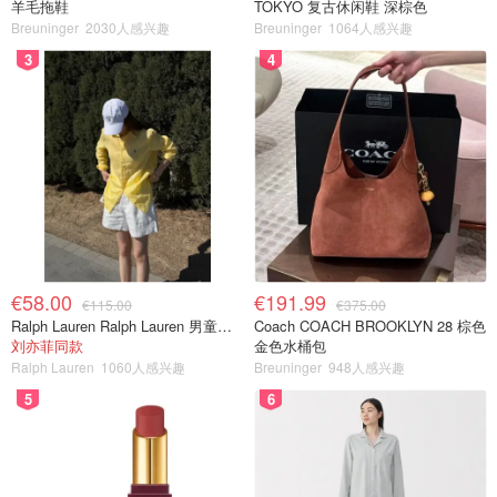
羊毛拖鞋
TOKYO 复古休闲鞋 深棕色
Breuninger
2030人感兴趣
Breuninger
1064人感兴趣
3
4
€58.00
€191.99
€115.00
€375.00
Ralph Lauren Ralph Lauren 男童亚麻衬衫
Coach COACH BROOKLYN 28 棕色
刘亦菲同款
金色水桶包
Ralph Lauren
1060人感兴趣
Breuninger
948人感兴趣
5
6