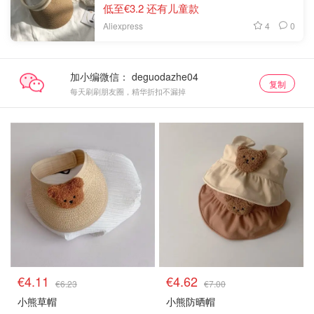
低至€3.2 还有儿童款
4
0
Aliexpress
加小编微信：
复制
每天刷刷朋友圈，精华折扣不漏掉
€4.11
€4.62
€6.23
€7.00
小熊草帽
小熊防晒帽