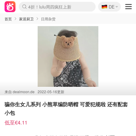
🇩🇪
4折！lulu周四疯狂上新
DE
Boticinal 夏促开抢！
还没结束！&OtherStories大促
Joybuy变相75折 随时失效
速领！Stanley独家85折
疑似霸哥！Camper额外叠85折
Zalando 奥莱闪促！每日更新
Moncler反季囤！5折起+叠9折
Coach Brooklyn仅€192
首页
家居厨卫
日用杂货
来自
dealmoon.de
2022-05-16更新
骗你生女儿系列 小熊草编防晒帽 可爱犯规啦 还有配套
小包
低至€4.11