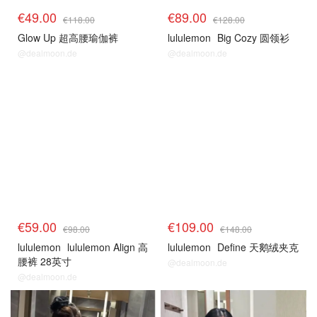
€49.00
€89.00
€118.00
€128.00
Glow Up 超高腰瑜伽裤
lululemon
Big Cozy 圆领衫
@dealmoon.de
@dealmoon.de
€59.00
€109.00
€98.00
€148.00
lululemon
lululemon Align 高
lululemon
Define 天鹅绒夹克
腰裤 28英寸
@dealmoon.de
@dealmoon.de