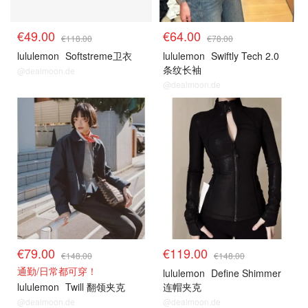
€49.00
€64.00
€118.00
€78.00
lululemon
Softstreme卫衣
lululemon
Swiftly Tech 2.0
条纹长袖
@dealmoon.de
@dealmoon.de
€79.00
€119.00
€148.00
€148.00
通勤/日常都可穿！
lululemon
Define Shimmer
lululemon
Twill 翻领夹克
连帽夹克
@dealmoon.de
@dealmoon.de