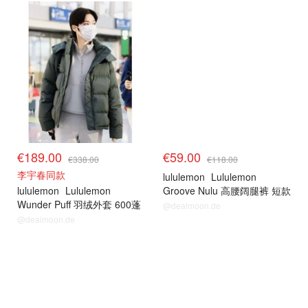
€189.00
€59.00
€338.00
€118.00
李宇春同款
lululemon
Lululemon
lululemon
Lululemon
Groove Nulu 高腰阔腿裤 短款
Wunder Puff 羽绒外套 600蓬
@dealmoon.de
@dealmoon.de