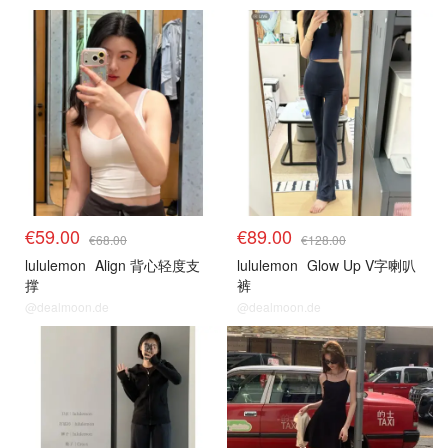
€59.00
€89.00
€68.00
€128.00
lululemon
Align 背心轻度支
lululemon
Glow Up V字喇叭
撑
裤
@dealmoon.de
@dealmoon.de