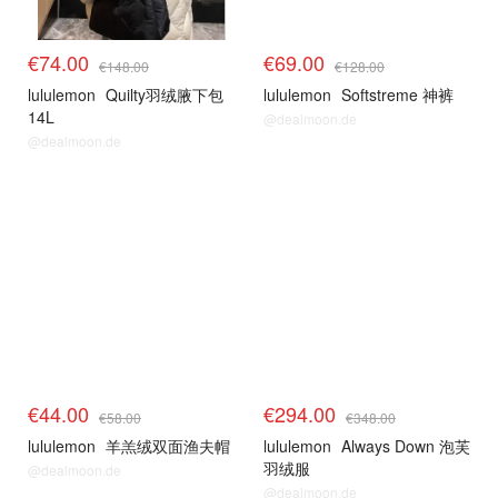
€74.00
€69.00
€148.00
€128.00
lululemon
Quilty羽绒腋下包
lululemon
Softstreme 神裤
14L
@dealmoon.de
@dealmoon.de
€44.00
€294.00
€58.00
€348.00
lululemon
羊羔绒双面渔夫帽
lululemon
Always Down 泡芙
羽绒服
@dealmoon.de
@dealmoon.de