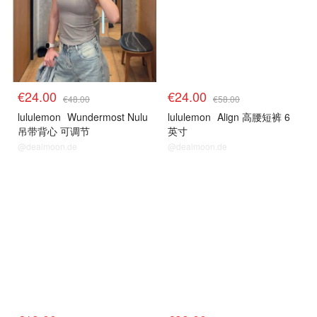
€24.00
€24.00
€48.00
€58.00
lululemon
Wundermost Nulu
lululemon
Align 高腰短裤 6
吊带背心 可调节
英寸
@dealmoon.de
@dealmoon.de