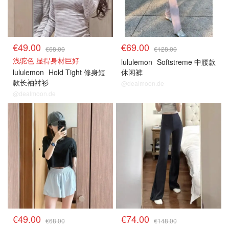
€49.00
€69.00
€68.00
€128.00
浅驼色 显得身材巨好
lululemon
Softstreme 中腰款
lululemon
Hold Tight 修身短
休闲裤
款长袖衬衫
@dealmoon.de
@dealmoon.de
€49.00
€74.00
€68.00
€148.00