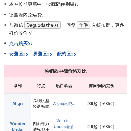
本帖长期更新中！收藏码住别错过
德国境内免运费。
加微信
Deguodazhe04
，回复
羊毛
入折扣群，更多
好价等你呦！
点击购买>>
女装区>>
|
男装区>>
|
配饰区>>
热销款中德价格对比
系列
特点
热门单品
德国/国内定价
高腰版型
Align
Align瑜伽裤
€39起（￥850）
轻盈贴肤
Wunder
Wunder
四面弹力
Under瑜伽
€49起（￥850）
Under
透气排汗