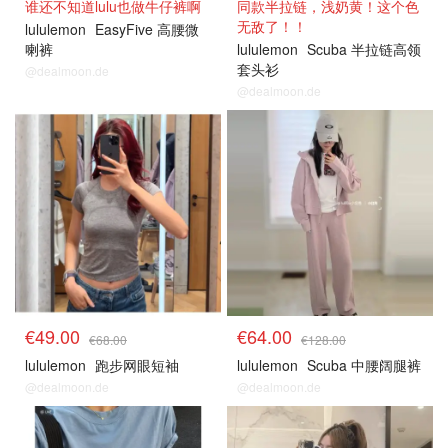
谁还不知道lulu也做牛仔裤啊
同款半拉链，浅奶黄！这个色
无敌了！！
lululemon
EasyFive 高腰微
喇裤
lululemon
Scuba 半拉链高领
套头衫
@dealmoon.de
@dealmoon.de
€49.00
€64.00
€68.00
€128.00
lululemon
跑步网眼短袖
lululemon
Scuba 中腰阔腿裤
@dealmoon.de
@dealmoon.de