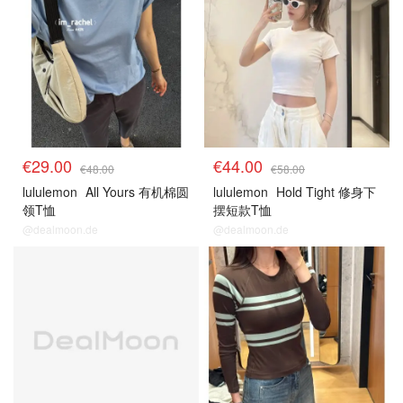
€29.00
€44.00
€48.00
€58.00
lululemon
All Yours 有机棉圆
lululemon
Hold Tight 修身下
领T恤
摆短款T恤
@dealmoon.de
@dealmoon.de