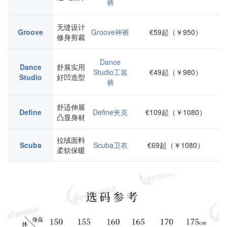
裤
无缝设计
Groove
Groove神裤
€59起（￥950）
修身剪裁
Dance
Dance
舒展实用
Studio工装
€49起（￥980）
Studio
好凹造型
裤
舒适伸展
Define
Define夹克
€109起（￥1080）
凸显身材
拉绒面料
Scuba
Scuba卫衣
€69起（￥1080）
柔软保暖