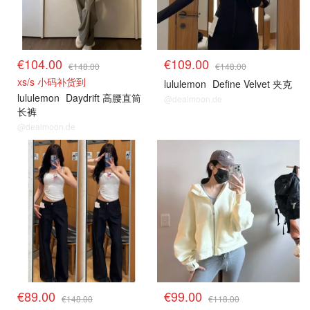
€104.00
€109.00
€148.00
€148.00
xs/s 小码补货到
lululemon
Define Velvet 夹克
lululemon
Daydrift 高腰直筒
@dealmoon.de
长裤
@dealmoon.de
€89.00
€99.00
€148.00
€118.00