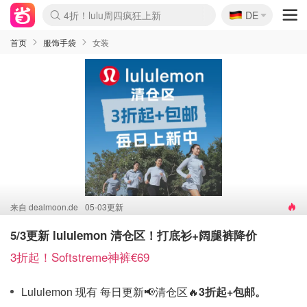
4折！lulu周四疯狂上新
🇩🇪
还没结束！&OtherStories大促
DE
Boticinal 夏促开抢！
Joybuy变相75折 随时失效
速领！Stanley独家85折
疑似霸哥！Camper额外叠85折
Zalando 奥莱闪促！每日更新
Moncler反季囤！5折起+叠9折
Coach Brooklyn仅€192
首页
服饰手袋
女装
来自
dealmoon.de
05-03更新
5/3更新 lululemon 清仓区！打底衫+阔腿裤降价
3折起！Softstreme神裤€69
Lululemon 现有 每日更新📢清仓区🔥
3折起+包邮。