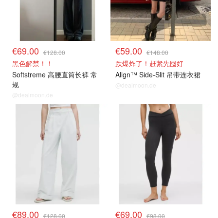
€69.00
€59.00
€128.00
€148.00
黑色解禁！！
跌爆炸了！赶紧先囤好
Softstreme 高腰直筒长裤 常
Align™ Side-Slit 吊带连衣裙
规
@dealmoon.de
@dealmoon.de
€89.00
€69.00
€128.00
€98.00