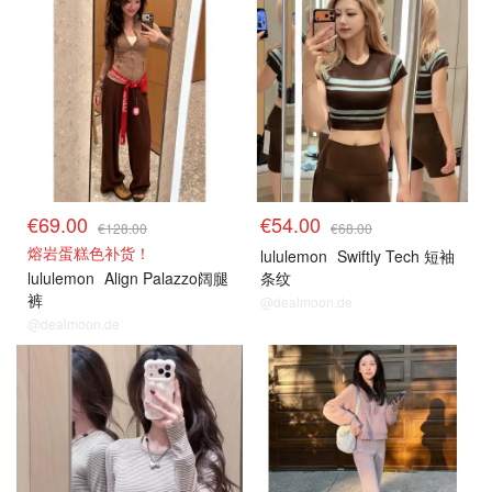
€69.00
€54.00
€128.00
€68.00
熔岩蛋糕色补货！
lululemon
Swiftly Tech 短袖
lululemon
Align Palazzo阔腿
条纹
裤
@dealmoon.de
@dealmoon.de