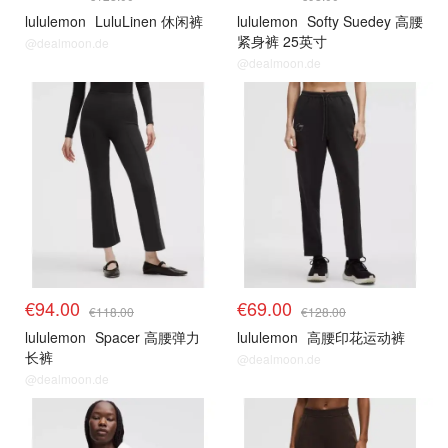
lululemon
LuluLinen 休闲裤
lululemon
Softy Suedey 高腰
紧身裤 25英寸
@dealmoon.de
@dealmoon.de
€94.00
€69.00
€118.00
€128.00
lululemon
Spacer 高腰弹力
lululemon
高腰印花运动裤
长裤
@dealmoon.de
@dealmoon.de