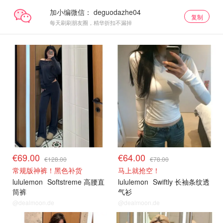
加小编微信：
复制
每天刷刷朋友圈，精华折扣不漏掉
€69.00
€64.00
€128.00
€78.00
常规版神裤！黑色补货
马上就抢空！
lululemon
Softstreme 高腰直
lululemon
Swiftly 长袖条纹透
筒裤
气衫
@dealmoon.de
@dealmoon.de