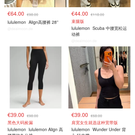
€64.00
€44.00
€98.00
€118.00
束腿版
lululemon
Align高腰裤 28''
lululemon
Scuba 中腰宽松运
@dealmoon.de
动裤
@dealmoon.de
€39.00
€39.00
€98.00
€68.00
黑色大码捡漏
肩宽女生就选这种宽带版
lululemon
lululemon Align 高
lululemon
Wunder Under 背