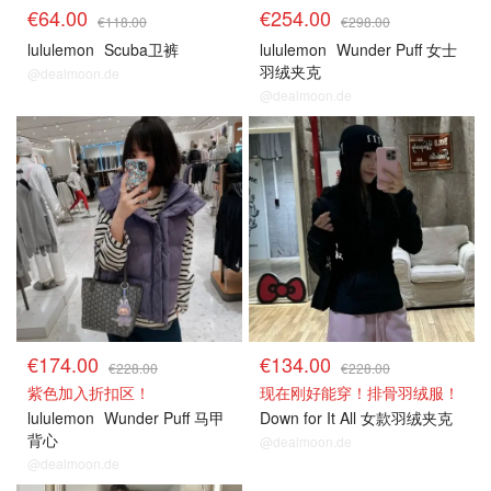
€64.00
€254.00
€118.00
€298.00
lululemon
Scuba卫裤
lululemon
Wunder Puff 女士
羽绒夹克
@dealmoon.de
@dealmoon.de
€174.00
€134.00
€228.00
€228.00
紫色加入折扣区！
现在刚好能穿！排骨羽绒服！
lululemon
Wunder Puff 马甲
Down for It All 女款羽绒夹克
背心
@dealmoon.de
@dealmoon.de