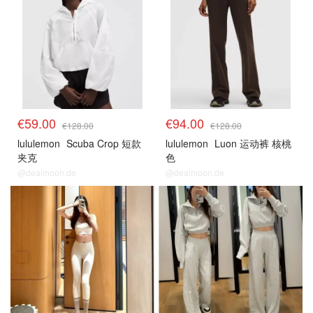
€59.00
€94.00
€128.00
€128.00
lululemon
Scuba Crop 短款
lululemon
Luon 运动裤 核桃
夹克
色
@dealmoon.de
@dealmoon.de