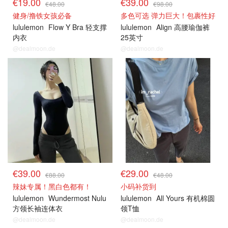
€19.00
€39.00
€48.00
€98.00
健身/撸铁女孩必备
多色可选 弹力巨大！包裹性好
lululemon
Flow Y Bra 轻支撑
lululemon
Align 高腰瑜伽裤
内衣
25英寸
@dealmoon.de
@dealmoon.de
€39.00
€29.00
€88.00
€48.00
辣妹专属！黑白色都有！
小码补货到
lululemon
Wundermost Nulu
lululemon
All Yours 有机棉圆
方领长袖连体衣
领T恤
@dealmoon.de
@dealmoon.de