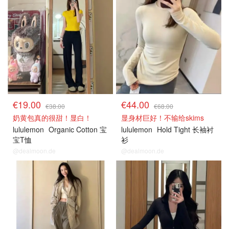
€19.00
€44.00
€38.00
€68.00
奶黄包真的很甜！显白！
显身材巨好！不输给skims
lululemon
Organic Cotton 宝
lululemon
Hold Tight 长袖衬
宝T恤
衫
@dealmoon.de
@dealmoon.de