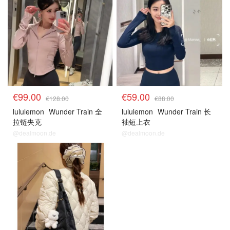
€99.00
€59.00
€128.00
€88.00
lululemon
Wunder Train 全
lululemon
Wunder Train 长
拉链夹克
袖短上衣
@dealmoon.de
@dealmoon.de