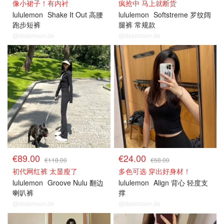
像小裙子！有内衬
疯抢中 马上就断货
lululemon
Shake It Out 高腰
lululemon
Softstreme 罗纹阔
跑步短裤
腿裤 常规款
@dealmoon.de
@dealmoon.de
€89.00
€24.00
€118.00
€68.00
初代网红裤 太显瘦了
多色可选 穿出好身材！
lululemon
Groove Nulu 翻边
lululemon
Align 背心 轻度支
喇叭裤
撑
@dealmoon.de
@dealmoon.de