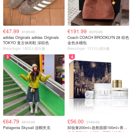
€47.99
€191.99
€100.00
€375.00
adidas Originals adidas Originals
Coach COACH BROOKLYN 28 棕色
TOKYO 复古休闲鞋 深棕色
金色水桶包
Breuninger
1823人感兴趣
Breuninger
1313人感兴趣
3
4
€64.79
£56.00
€210.00
£140.00
Patagonia Skysail 连帽夹克
卸妆膏200ml+急救面膜100ml+青春面霜15ml