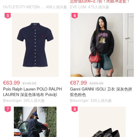
总价值£206=2.7折！闭眼冲这套！
OUTLETCITY METZINGEN
498人感兴趣
EVE LOM
475人感兴趣
5
6
€63.99
€87.99
€145.00
€269.99
Polo Ralph Lauren POLO RALPH
Ganni GANNI ISOLI 卫衣 深灰色拼
LAUREN 深蓝色珠地布 Polo衫
驼色粉色
Breuninger
295人感兴趣
Breuninger
249人感兴趣
7
8