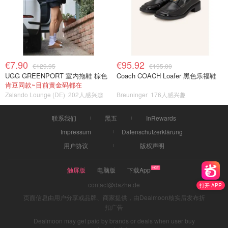
€7.90
€95.92
€129.95
€195.00
UGG GREENPORT 室内拖鞋 棕色
Coach COACH Loafer 黑色乐福鞋
肯豆同款~目前黄金码都在
Zalando Lounge (DE)
202人感兴趣
Breuninger
176人感兴趣
联系我们
黑五
InRewards
Impressum
Datenschutzerklärung
用户协议
版权声明
触屏版
电脑版
下载App
contact@dazhe.de
打开 APP
页面信息由用户分享或品牌、商家提供，由Dealmoon核实后发布折
扣广告
Dealmoon may get paid by brands or deals when user buy