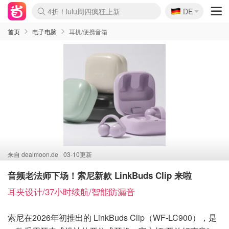
🇩🇪
4折！lulu周四疯狂上新
DE
Boticinal 夏促开抢！
还没结束！&OtherStories大促
Joybuy变相75折 随时失效
速领！Stanley独家85折
疑似霸哥！Camper额外叠85折
Zalando 奥莱闪促！每日更新
Moncler反季囤！5折起+叠9折
Coach Brooklyn仅€192
首页
电子电脑
耳机/便携音箱
来自
dealmoon.de
03-10更新
音频老法师下场！索尼新款 LinkBuds Clip 来啦
耳夹设计/37小时续航/智能防漏音
索尼在2026年初推出的 LinkBuds Clip（WF-LC900），是