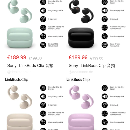
€189.99
€189.99
€199.00
€199.00
Sony
LinkBuds Clip 音扣
Sony
LinkBuds Clip 音扣
@dealmoon.de
@dealmoon.de
新品上市
新品上市