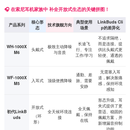
🎧 在索尼耳机家族中 补全开放式生态的关键拼图！
核心形
典型使用
LinkBuds Cli
产品系列
技术旗舰方向
态
场景
p的差异化
不追求隔绝，
长途飞
而是连接。提
WH-1000X
极致主动降噪
头戴式
行、专注
供比头戴式更
M6
与音质
工作/学习
轻便、通透的
佩戴
无需塞入耳
通勤、差
WF-1000X
道，解决胀痛
入耳式
顶级便携降噪
旅、需要
M5
感，保持环境
安静
感知
形态升级。耳
夹式提供了更
开放式
全天佩
初代LinkB
全天候环境连
普适、稳固的
戴，保持
（环
uds
接
佩戴方案，并
在线
形）
新增漏音抑制
功能