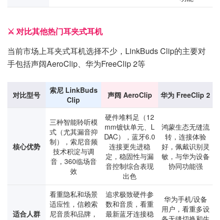
⚔️ 对比其他热门耳夹式耳机
当前市场上耳夹式耳机选择不少，LinkBuds Clip的主要对
手包括声阔AeroClip、华为FreeClip 2等
索尼 LinkBuds
对比型号
声阔 AeroClip
华为 FreeClip 2
Clip
硬件堆料足（12
三种智能聆听模
mm镀钛单元、L
鸿蒙生态无缝流
式（尤其漏音抑
DAC），蓝牙6.0
转，连接体验
制），索尼音频
核心优势
连接更先进稳
好，佩戴识别灵
技术积淀与调
定，稳固性与漏
敏，与华为设备
音，360临场音
音控制综合表现
协同功能强
效
出色
看重隐私和场景
追求极致硬件参
华为手机/设备
适应性，信赖索
数和音质，看重
用户，看重多设
适合人群
尼音质和品牌，
最新蓝牙连接稳
备无缝切换和生