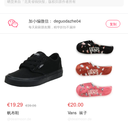
晒货来自「北美省钱快报」版权归原作者所有
加小编微信：
复制
每天刷刷朋友圈，精华折扣不漏掉
€19.29
€20.00
€39.06
帆布鞋
Vans
袜子
@dealmoon.de
@dealmoon.de