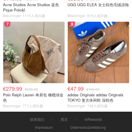
Acne Studios Acne Studios 蓝色
UGG UGG ELEA 女士棕色毛绒凉拖
Pique Polo衫
Breuninger
1110人感兴趣
Breuninger
915人感兴趣
7
8
€279.99
€47.99
€595.00
€100.00
Polo Ralph Lauren 单肩包 橄榄绿金
adidas Originals adidas Originals
色
TOKYO 复古休闲鞋 深棕色
Breuninger
771人感兴趣
Breuninger
748人感兴趣
联系我们
黑五
InRewards
Impressum
Datenschutzerklärung