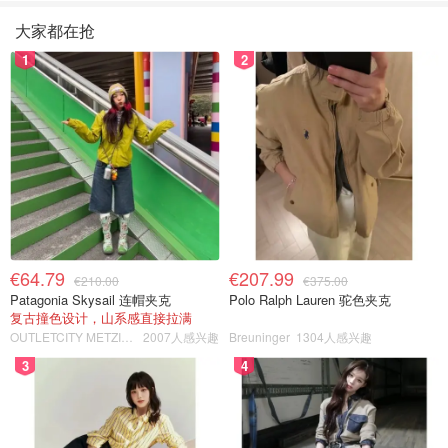
大家都在抢
1
2
€64.79
€207.99
€210.00
€375.00
Patagonia Skysail 连帽夹克
Polo Ralph Lauren 驼色夹克
复古撞色设计，山系感直接拉满
OUTLETCITY METZINGEN
2007人感兴趣
Breuninger
1304人感兴趣
3
4