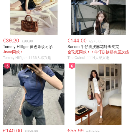
€39.20
€144.00
€99.90
€275.00
Tommy Hilfiger 黄色条纹衬衫
Sandro 牛仔拼接麻花针织夹克
Jisoo同款！
金玟庭同款！！牛仔拼接超有层次感
Tommy Hilfiger
1136人感兴趣
The Outnet
1114人感兴趣
5
6
€140.00
€55.99
€350.00
€139.99