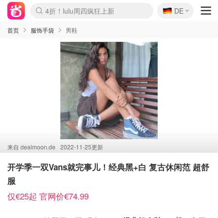
🇩🇪
4折！lulu周四疯狂上新
DE
Boticinal 夏促开抢！
还没结束！&OtherStories大促
Joybuy变相75折 随时失效
速领！Stanley独家85折
疑似霸哥！Camper额外叠85折
Zalando 奥莱闪促！每日更新
Moncler反季囤！5折起+叠9折
Coach Brooklyn仅€192
首页
服饰手袋
男鞋
来自
dealmoon.de
2022-11-25更新
开学季一双Vans就完事儿！经典黑+白 复古休闲范 超舒
服
仅€25起 官网价€74.99