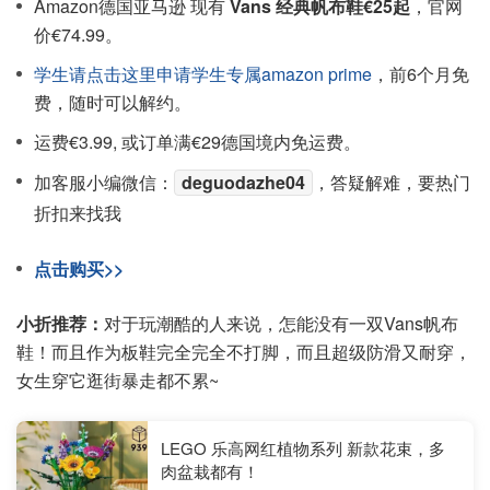
Amazon德国亚马逊 现有
Vans 经典帆布鞋€25起
，官网
价€74.99。
学生请点击这里申请学生专属amazon prime
，前6个月免
费，随时可以解约。
运费€3.99, 或订单满€29德国境内免运费。
加客服小编微信：
deguodazhe04
，答疑解难，要热门
折扣来找我
点击购买>>
小折推荐：
对于玩潮酷的人来说，怎能没有一双Vans帆布
鞋！而且作为板鞋完全完全不打脚，而且超级防滑又耐穿，
女生穿它逛街暴走都不累~
LEGO 乐高网红植物系列 新款花束，多
肉盆栽都有！