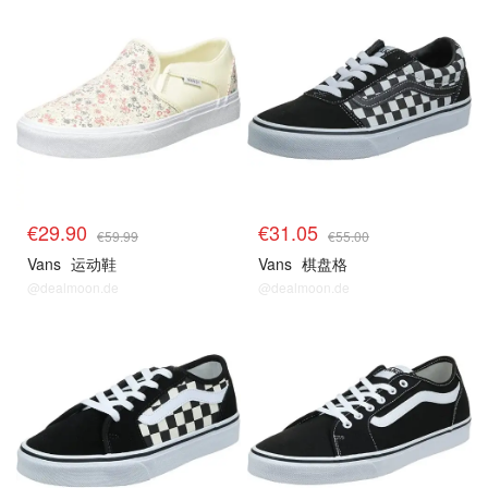
€29.90
€31.05
€59.99
€55.00
Vans
运动鞋
Vans
棋盘格
@dealmoon.de
@dealmoon.de