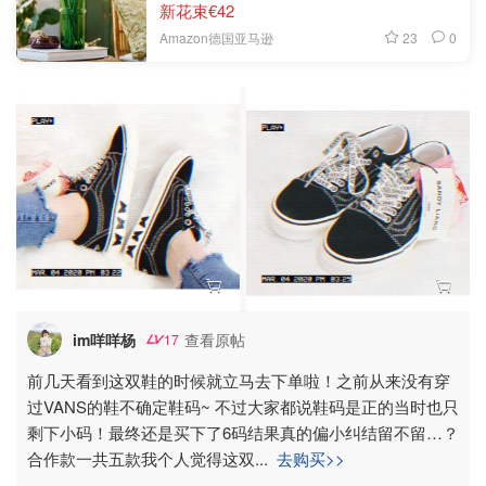
新花束€42
23
0
Amazon德国亚马逊
im咩咩杨
查看原帖
17
前几天看到这双鞋的时候就立马去下单啦！之前从来没有穿
过VANS的鞋不确定鞋码~ 不过大家都说鞋码是正的当时也只
剩下小码！最终还是买下了6码结果真的偏小纠结留不留…？
合作款一共五款我个人觉得这双
...
去购买>>