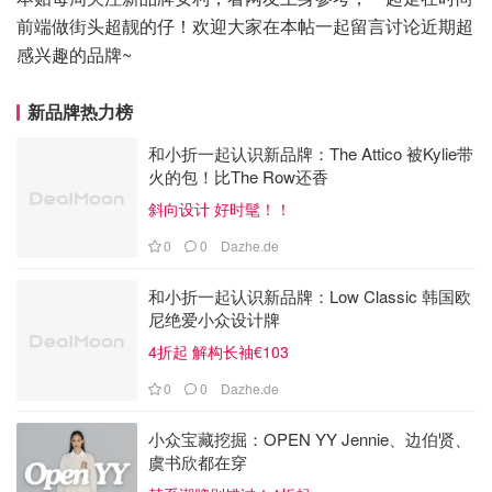
前端做街头超靓的仔！欢迎大家在本帖一起留言讨论近期超
感兴趣的品牌~
新品牌热力榜
和小折一起认识新品牌：The Attico 被Kylie带
火的包！比The Row还香
斜向设计 好时髦！！
0
0
Dazhe.de
和小折一起认识新品牌：Low Classic 韩国欧
尼绝爱小众设计牌
4折起 解构长袖€103
0
0
Dazhe.de
小众宝藏挖掘：OPEN YY Jennie、边伯贤、
虞书欣都在穿