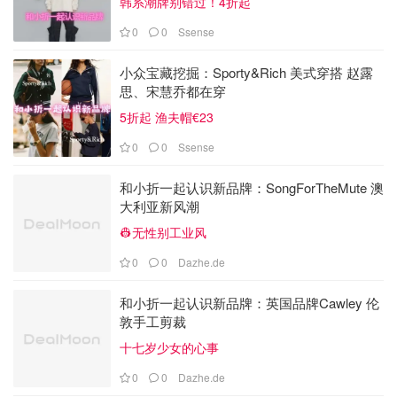
韩系潮牌别错过！4折起
0
0
Ssense
小众宝藏挖掘：Sporty&Rich 美式穿搭 赵露
思、宋慧乔都在穿
5折起 渔夫帽€23
0
0
Ssense
和小折一起认识新品牌：SongForTheMute 澳
大利亚新风潮
👷无性别工业风
0
0
Dazhe.de
和小折一起认识新品牌：英国品牌Cawley 伦
敦手工剪裁
十七岁少女的心事
0
0
Dazhe.de