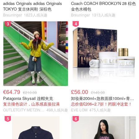
adidas Originals adidas Originals
Coach COACH BROOKLYN 28 棕色
TOKYO 复古休闲鞋 深棕色
金色水桶包
Breuninger
1823人感兴趣
Breuninger
1313人感兴趣
3
4
€64.79
£56.00
€210.00
£140.00
Patagonia Skysail 连帽夹克
卸妆膏200ml+急救面膜100ml+青春面霜15ml
复古撞色设计，山系感直接拉满
总价值£206=2.7折！闭眼冲这套！
OUTLETCITY METZINGEN
498人感兴趣
EVE LOM
475人感兴趣
5
6