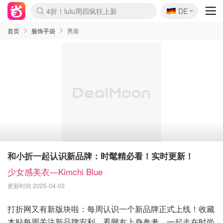
🇩🇪
4折！lulu周四疯狂上新
DE
Boticinal 夏促开抢！
还没结束！&OtherStories大促
Joybuy变相75折 随时失效
速领！Stanley独家85折
疑似霸哥！Camper额外叠85折
Zalando 奥莱闪促！每日更新
Moncler反季囤！5折起+叠9折
Coach Brooklyn仅€192
首页
服饰手袋
男装
和小折一起认识新品牌：时髦精必看！实时更新！
少女感美衣—Kimchi Blue
更新时间 2025-04-03
打折网又有新版块啦：每周认识一个新品牌正式上线！收藏
本贴每周关注新品牌安利，看网友上身参考，一起走在时尚