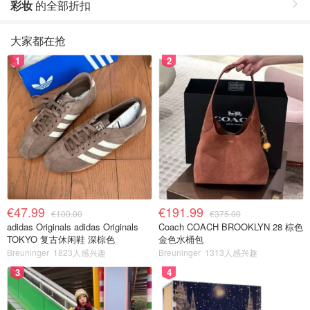
彩妆
的全部折扣
大家都在抢
1
2
€47.99
€191.99
€100.00
€375.00
adidas Originals adidas Originals
Coach COACH BROOKLYN 28 棕色
TOKYO 复古休闲鞋 深棕色
金色水桶包
Breuninger
1823人感兴趣
Breuninger
1313人感兴趣
3
4