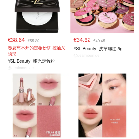
€38.64
€34.62
€55.20
€49.45
春夏离不开的定妆粉饼 控油又
YSL Beauty
皮革腮红 5g
隐形
@dealmoon.de
YSL Beauty
哑光定妆粉
@dealmoon.de