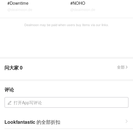
#Downtime
#NOHO
@dealmoon.de
@dealmoon.de
Dealmoon may be paid when users buy items via our links.
问大家
0
全部
评论
打开App写评论
Lookfantastic
的全部折扣