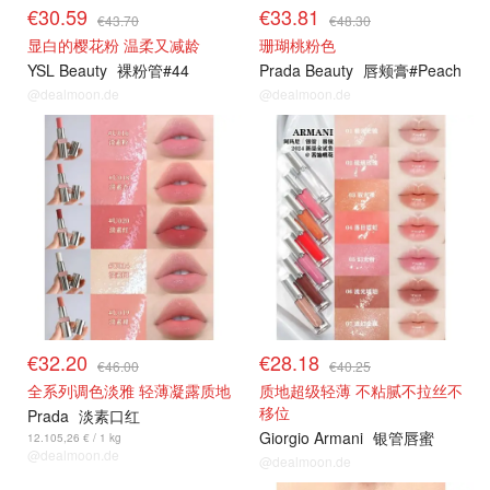
€30.59
€33.81
€43.70
€48.30
显白的樱花粉 温柔又减龄
珊瑚桃粉色
YSL Beauty
裸粉管#44
Prada Beauty
唇颊膏#Peach
@dealmoon.de
@dealmoon.de
€32.20
€28.18
€46.00
€40.25
全系列调色淡雅 轻薄凝露质地
质地超级轻薄 不粘腻不拉丝不
移位
Prada
淡素口红
Giorgio Armani
银管唇蜜
12.105,26 € / 1 kg
@dealmoon.de
@dealmoon.de