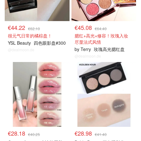
€44.22
€45.08
€62.10
€64.40
很元气日常的橘棕盘！
腮红+高光+修容！玫瑰入妆
尽显法式风情
YSL Beauty
四色眼影盘#300
by Terry
玫瑰高光腮红盘
@dealmoon.de
@dealmoon.de
€28.18
€28.98
€40.25
€41.40