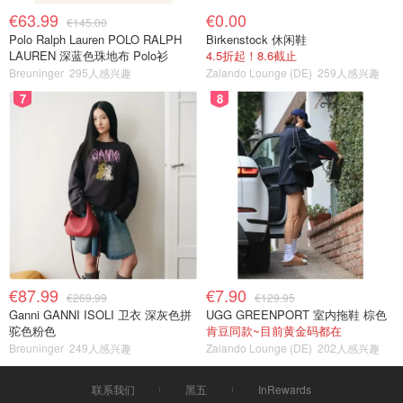
€63.99
€0.00
€145.00
Polo Ralph Lauren POLO RALPH
Birkenstock 休闲鞋
LAUREN 深蓝色珠地布 Polo衫
4.5折起！8.6截止
Breuninger
295人感兴趣
Zalando Lounge (DE)
259人感兴趣
7
8
€87.99
€7.90
€269.99
€129.95
Ganni GANNI ISOLI 卫衣 深灰色拼
UGG GREENPORT 室内拖鞋 棕色
驼色粉色
肯豆同款~目前黄金码都在
Breuninger
249人感兴趣
Zalando Lounge (DE)
202人感兴趣
联系我们
黑五
InRewards