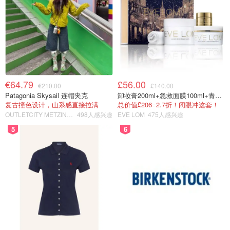
€64.79
£56.00
€210.00
£140.00
Patagonia Skysail 连帽夹克
卸妆膏200ml+急救面膜100ml+青春面霜15ml
复古撞色设计，山系感直接拉满
总价值£206=2.7折！闭眼冲这套！
OUTLETCITY METZINGEN
498人感兴趣
EVE LOM
475人感兴趣
5
6