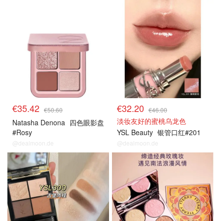
€35.42
€32.20
€50.60
€46.00
淡妆友好的蜜桃乌龙色
Natasha Denona
四色眼影盘
#Rosy
YSL Beauty
银管口红#201
@dealmoon.de
@dealmoon.de