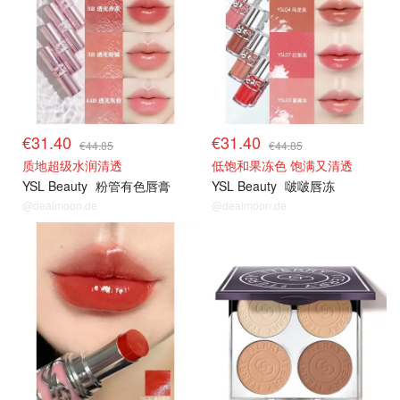
€31.40
€31.40
€44.85
€44.85
质地超级水润清透
低饱和果冻色 饱满又清透
YSL Beauty
粉管有色唇膏
YSL Beauty
啵啵唇冻
@dealmoon.de
@dealmoon.de