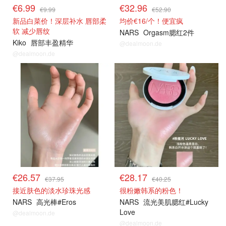
€6.99
€32.96
€9.99
€52.90
新品白菜价！深层补水 唇部柔
均价€16/个！便宜疯
软 减少唇纹
NARS
Orgasm腮红2件
Kiko
唇部丰盈精华
@dealmoon.de
@dealmoon.de
€26.57
€28.17
€37.95
€40.25
接近肤色的淡水珍珠光感
很粉嫩韩系的粉色！
NARS
高光棒#Eros
NARS
流光美肌腮红#Lucky
Love
@dealmoon.de
@dealmoon.de