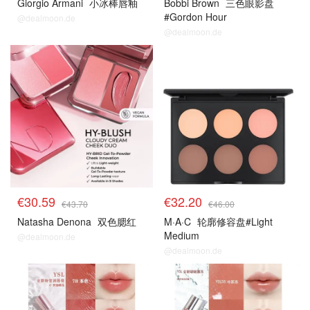
Giorgio Armani
小冰棒唇釉
Bobbi Brown
三色眼影盘
#Gordon Hour
@dealmoon.de
@dealmoon.de
€30.59
€32.20
€43.70
€46.00
Natasha Denona
双色腮红
M·A·C
轮廓修容盘#Light
Medium
@dealmoon.de
@dealmoon.de