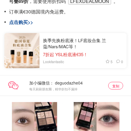
可叠89折
，需要使用折扣码
LFEXDEALMOON
。
订单满€30德国境内免运费。
点击购买>>
换季先换粉底液！LF底妆合集 兰
蔻/Nars/MAC等！
7折起 YSL粉底液€35！
5
0
Lookfantastic
加小编微信：
复制
每天刷刷朋友圈，精华折扣不漏掉