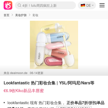
🇩🇪
4折！lulu周四疯狂上新
DE
Boticinal 夏促开抢！
还没结束！&OtherStories大促
Joybuy变相75折 随时失效
速领！Stanley独家85折
疑似霸哥！Camper额外叠85折
Zalando 奥莱闪促！每日更新
Moncler反季囤！5折起+叠9折
Coach Brooklyn仅€192
首页
美妆护肤
彩妆
来自
dealmoon.de
06-14更新
Lookfantastic 热门彩妆合集 | YSL/阿玛尼/Nars等
€6.9收Kiko新品丰唇蜜
lookfantastic 现有 热门彩妆合集，
正价单品7折/折扣单品