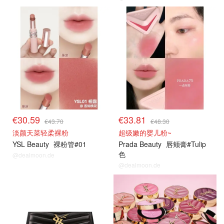
€30.59
€33.81
€43.70
€48.30
淡颜天菜轻柔裸粉
超级嫩的婴儿粉~
YSL Beauty
裸粉管#01
Prada Beauty
唇颊膏#Tulip
色
@dealmoon.de
@dealmoon.de