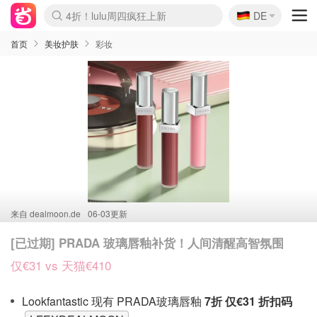
🇩🇪
4折！lulu周四疯狂上新
DE
Boticinal 夏促开抢！
还没结束！&OtherStories大促
Joybuy变相75折 随时失效
速领！Stanley独家85折
疑似霸哥！Camper额外叠85折
Zalando 奥莱闪促！每日更新
Moncler反季囤！5折起+叠9折
Coach Brooklyn仅€192
首页
美妆护肤
彩妆
来自
dealmoon.de
06-03更新
[已过期] PRADA 玻璃唇釉补货！人间清醒高智氛围
仅€31 vs 天猫€410
Lookfantastic 现有 PRADA玻璃唇釉
7折 仅€31 折扣码