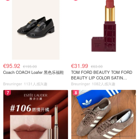
€95.92
€31.99
€195.00
€63.00
Coach COACH Loafer 黑色乐福鞋
TOM FORD BEAUTY TOM FORD
BEAUTY LIP COLOR SATIN
MATTE 裸玫瑰口红
Breuninger
1131人感兴趣
Breuninger
1082人感兴趣
7
8