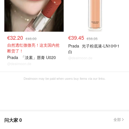
€32.20
€39.45
€46.00
€56.35
自然透红微微亮！这支国内抢
Prada
光子粉底液-LN10中1
断货了！
白
Prada
「淡素」唇膏 U020
@dealmoon.de
@dealmoon.de
Dealmoon may be paid when users buy items via our links.
问大家
0
全部