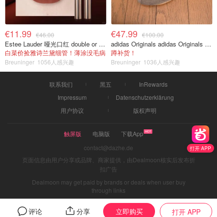
€11.99
€47.99
€46.00
€100.00
Estee Lauder 哑光口红 double or nothing色号
adidas Originals adidas Originals TOKYO 复古休闲鞋 深棕色
白菜价捡雅诗兰黛细管！薄涂没毛病
蹲补货！
Breuninger
1056人感兴趣
Breuninger
1036人感兴趣
联系我们
黑五
InRewards
Impressum
Datenschutzerklärung
用户协议
版权声明
触屏版
电脑版
下载App
contact@dazhe.de
打开 APP
页面信息由用户分享或品牌、商家提供，由Dealmoon核实后发布折
扣广告
Dealmoon may get paid by brands or deals when user buy
through links
立即购买
评论
分享
打开 APP