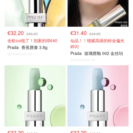
€32.20
€31.40
€46.00
€44.85
全欧zui低了！别家的得€40
仙品！！细腻高级的粉金偏光
碎闪
Prada
香蕉唇膏 3.8g
Prada
玻璃唇釉 002 金丝珀
@dealmoon.de
@dealmoon.de
€32.20
€32.20