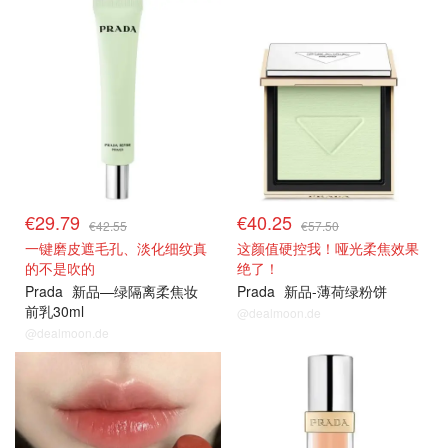
€29.79
€40.25
€42.55
€57.50
一键磨皮遮毛孔、淡化细纹真
这颜值硬控我！哑光柔焦效果
的不是吹的
绝了！
Prada
新品—绿隔离柔焦妆
Prada
新品-薄荷绿粉饼
前乳30ml
@dealmoon.de
@dealmoon.de