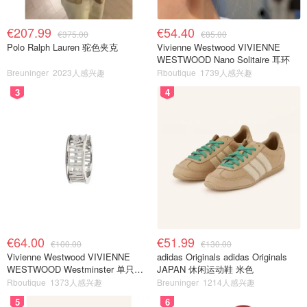
€207.99
€54.40
€375.00
€85.00
Polo Ralph Lauren 驼色夹克
Vivienne Westwood VIVIENNE
WESTWOOD Nano Solitaire 耳环
Breuninger
2023人感兴趣
Rboutique
1739人感兴趣
3
4
€64.00
€51.99
€100.00
€130.00
Vivienne Westwood VIVIENNE
adidas Originals adidas Originals
WESTWOOD Westminster 单只耳
JAPAN 休闲运动鞋 米色
环
Rboutique
1373人感兴趣
Breuninger
1214人感兴趣
5
6