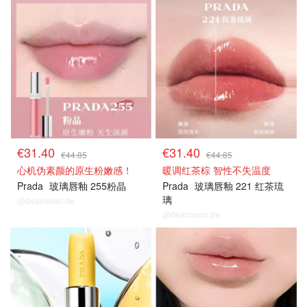
€31.40
€31.40
€44.85
€44.85
心机伪素颜的原生粉嫩感！
暖调红茶棕 智性不失温度
Prada
玻璃唇釉 255粉晶
Prada
玻璃唇釉 221 红茶琉
璃
@dealmoon.de
@dealmoon.de