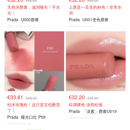
€46.00
€46.00
无色润唇膏，滋润哑光！不水
上唇是一丢丢的粉色！非常水
光！
润
Prada
U000唇膏
Prada
U001变色唇膏
@dealmoon.de
@dealmoon.de
€33.81
€32.20
€48.30
€46.00
枯木玫瑰色！这只某宝也断货
棕调裸色 淡而松弛
了！
Prada
「淡素」唇膏U019
Prada
哑光口红 P59
@dealmoon.de
@dealmoon.de