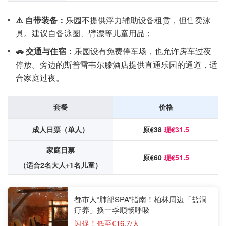
⚠️ 自带装备：
乐园不提供浮力辅助设备租赁，但售卖泳
具。建议自备泳圈、臂漂等儿童用品；
🚗 交通与住宿：
乐园设有免费停车场，也允许房车过夜
停放。旁边的斯普雷韦尔滕酒店提供直通乐园的通道，适
合家庭过夜。
套餐
价格
成人日票（单人）
原€38
现€31.5
家庭日票
原€60
现€51.5
（适合2名大人+1名儿童）
都市人“肺部SPA”指南！柏林周边「盐洞
疗养」换一季顺畅呼吸
闪促！低至€16.7/人