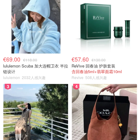
€69.00
€57.60
€118.00
€130.00
lululemon Scuba 加大连帽卫衣 半拉
ReVive 回春油 护肤套装
链设计
含回春油5ml+翡翠面霜10ml
lululemon
2032人感兴趣
Revive
508人感兴趣
3
4