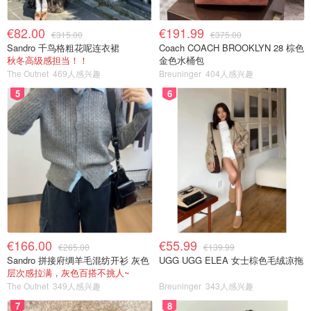
€82.00
€191.99
€315.00
€375.00
Sandro 千鸟格粗花呢连衣裙
Coach COACH BROOKLYN 28 棕色
秋冬高级感担当！！
金色水桶包
The Outnet
469人感兴趣
Breuninger
404人感兴趣
5
6
€166.00
€55.99
€265.00
€139.99
Sandro 拼接府绸羊毛混纺开衫 灰色
UGG UGG ELEA 女士棕色毛绒凉拖
层次感拉满，灰色百搭不挑人~
The Outnet
349人感兴趣
Breuninger
343人感兴趣
7
8