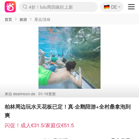
🇩🇪
4折！lulu周四疯狂上新
DE
Boticinal 夏促开抢！
还没结束！&OtherStories大促
Joybuy变相75折 随时失效
速领！Stanley独家85折
疑似霸哥！Camper额外叠85折
Zalando 奥莱闪促！每日更新
Moncler反季囤！5折起+叠9折
Coach Brooklyn仅€192
首页
旅游
景点/活动
来自
dealmoon.de
01-16更新
柏林周边玩水天花板已定！真·企鹅陪游+全村桑拿泡到
爽
闪促！成人€31.5/家庭仅€51.5