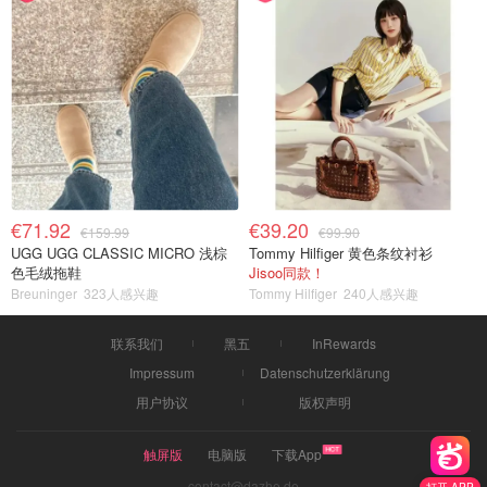
€71.92
€39.20
€159.99
€99.90
UGG UGG CLASSIC MICRO 浅棕
Tommy Hilfiger 黄色条纹衬衫
色毛绒拖鞋
Jisoo同款！
Breuninger
323人感兴趣
Tommy Hilfiger
240人感兴趣
联系我们
黑五
InRewards
Impressum
Datenschutzerklärung
用户协议
版权声明
触屏版
电脑版
下载App
contact@dazhe.de