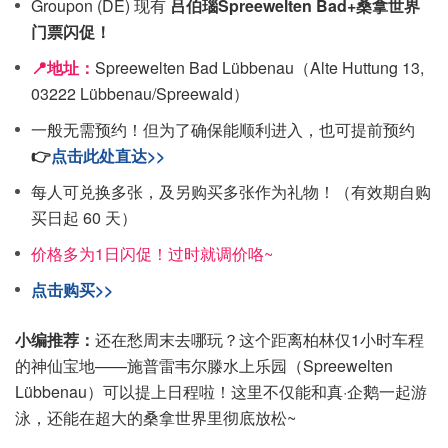
Groupon (DE) 现有
吕伯瑙Spreewelten Bad+桑拿世界
门票闪促！
📍地址：
Spreewelten Bad Lübbenau（Alte Huttung 13,
03222 Lübbenau/Spreewald）
一般无需预约！但为了确保能顺利进入，也可提前预约
👉
点击此处直达>>
每人可兑换多张，及另购买多张作为礼物！（有效期自购
买日起 60 天）
价格多为1日闪促！过时就调价咯~
点击购买>>
小编推荐：
还在愁周末去哪玩？这个距离柏林仅1小时车程
的神仙宝地——施普雷韦尔滕水上乐园（Spreewelten
Lübbenau）可以提上日程啦！这里不仅能和真·企鹅一起游
泳，还能在超大的桑拿世界里彻底放松~