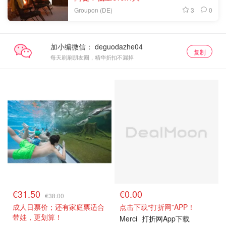
3
0
Groupon (DE)
加小编微信：
复制
每天刷刷朋友圈，精华折扣不漏掉
抢券直达
关注我们~
€31.50
€0.00
€38.00
成人日票价；还有家庭票适合
点击下载“打折网”APP！
带娃，更划算！
Merci
打折网App下载