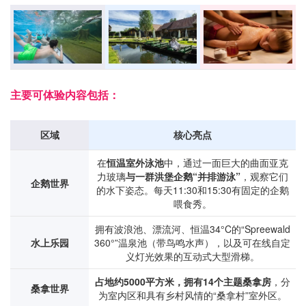
主要可体验内容包括：
区域
核心亮点
在
恒温室外泳池
中，通过一面巨大的曲面亚克
力玻璃
与一群洪堡企鹅“并排游泳”
，观察它们
企鹅世界
的水下姿态。每天11:30和15:30有固定的企鹅
喂食秀。
拥有波浪池、漂流河、恒温34°C的“Spreewald
水上乐园
360°”温泉池（带鸟鸣水声），以及可在线自定
义灯光效果的互动式大型滑梯。
占地约5000平方米，拥有14个主题桑拿房
，分
桑拿世界
为室内区和具有乡村风情的“桑拿村”室外区。