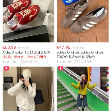
€63.99
€47.99
€160.00
€100.00
Aloha Sneaker TB.24 深红白配色
adidas Originals adidas Originals
德训鞋+酒红色，今年热门组合！
TOKYO 复古休闲鞋 深棕色
Breuninger
1793人感兴趣
Breuninger
1769人感兴趣
7
8