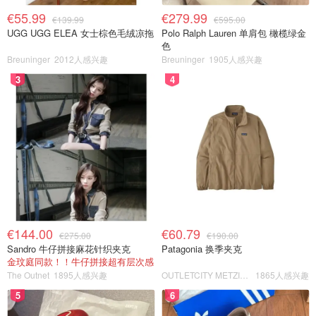
€55.99
€279.99
€139.99
€595.00
UGG UGG ELEA 女士棕色毛绒凉拖
Polo Ralph Lauren 单肩包 橄榄绿金
色
Breuninger
2012人感兴趣
Breuninger
1905人感兴趣
3
4
€144.00
€60.79
€275.00
€190.00
Sandro 牛仔拼接麻花针织夹克
Patagonia 换季夹克
金玟庭同款！！牛仔拼接超有层次感
The Outnet
1895人感兴趣
OUTLETCITY METZINGEN
1865人感兴趣
5
6