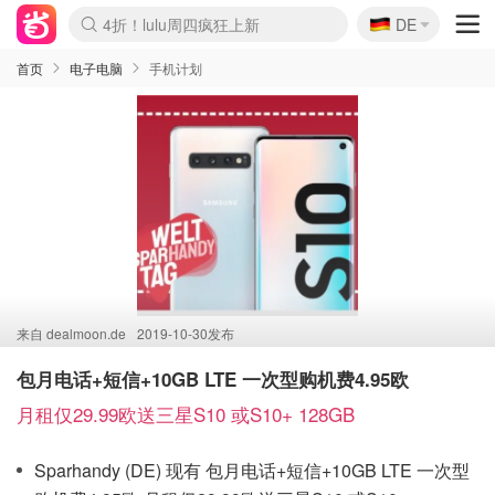
🇩🇪
4折！lulu周四疯狂上新
DE
Boticinal 夏促开抢！
还没结束！&OtherStories大促
Joybuy变相75折 随时失效
速领！Stanley独家85折
疑似霸哥！Camper额外叠85折
Zalando 奥莱闪促！每日更新
Moncler反季囤！5折起+叠9折
Coach Brooklyn仅€192
首页
电子电脑
手机计划
来自
dealmoon.de
2019-10-30发布
包月电话+短信+10GB LTE 一次型购机费4.95欧
月租仅29.99欧送三星S10 或S10+ 128GB
Sparhandy (DE) 现有 包月电话+短信+10GB LTE 一次型