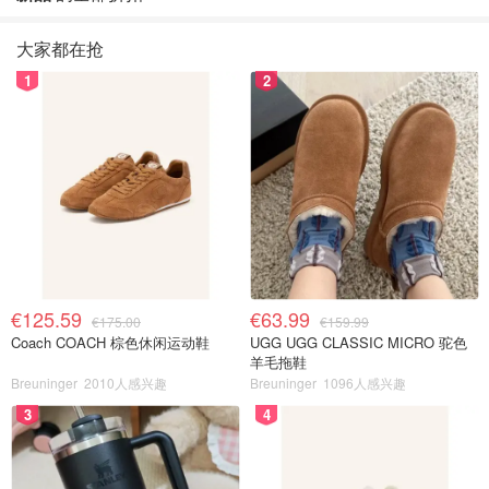
大家都在抢
1
2
€125.59
€63.99
€175.00
€159.99
Coach COACH 棕色休闲运动鞋
UGG UGG CLASSIC MICRO 驼色
羊毛拖鞋
Breuninger
2010人感兴趣
Breuninger
1096人感兴趣
3
4