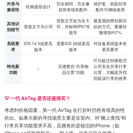
外形与
完全相同，完全兼
保护套、钥匙扣等
经典圆形设计
兼容性
容所有现有配件
配件可继续使用
背面文字改为全大
最直观的辨别新旧
其他识
背面文字为小写
写，并标明IP67等
款的方式。重量轻
别细节
级等
微增加约7%
系统要
iOS 14.5或更高
需要iOS 26或更高
对设备系统版本有
求
版本
版本
更高要求
可与超过50家航空
特色新
无缝整合“共享物
公司安全共享行李
/
功能
品位置”功能
位置，大幅提升找
回延误行李的效率
💡 一代 AirTag 是否还值得买？
考虑到价格因素，第一代 AirTag 在打折时仍然有很高的性
价比。如果大家的寻找场景主要是在室内、对“腕上查找”和
行李共享功能需求不高，且拥有的是较旧的iPhone（如