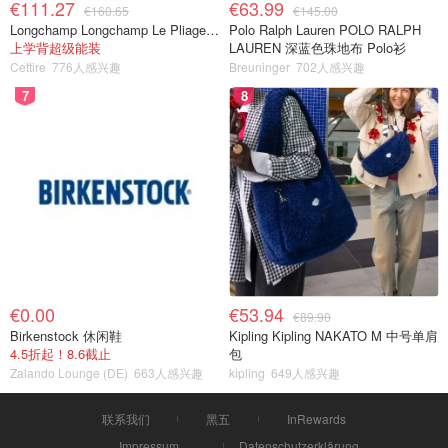
€111.27
€63.99
€160.65
€145.00
Longchamp Longchamp Le Pliage 大号手提包
Polo Ralph Lauren POLO RALPH
上学背超级能装
LAUREN 深蓝色珠地布 Polo衫
Cettire
776人感兴趣
Breuninger
702人感兴趣
7
8
€0.00
€53.94
€89.90
Birkenstock 休闲鞋
Kipling Kipling NAKATO M 中号单肩
4.5折起！8.6截止
包
Zalando Lounge (DE)
663人感兴趣
kipling
649人感兴趣
联系我们
黑五
InRewards
Impressum
Datenschutzerklärung