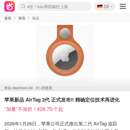
🇩🇪
4折！lulu周四疯狂上新
DE
Boticinal 夏促开抢！
还没结束！&OtherStories大促
Joybuy变相75折 随时失效
速领！Stanley独家85折
疑似霸哥！Camper额外叠85折
Zalando 奥莱闪促！每日更新
Moncler反季囤！5折起+叠9折
Coach Brooklyn仅€192
首页
资讯
新品
来自
dealmoon.de
01-29更新
苹果新品 AirTag 2代 正式发布‼️ 精确定位技术再进化
“加量”不加价！€29.75/个起
2026年1月26日，苹果公司正式推出第二代 AirTag 追踪