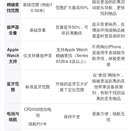
能在更远的距离启
精确查
基础范围 (例如1
范围扩大最高50%
动箭头导航，更快
找范围
0-30米)
找到物品
提示音更响亮，在
扬声器
音量提升50%，可
基础音量
嘈杂环境或物品被
音量
听距离翻倍
遮盖时更容易听到
不用掏出iPhone，
Apple
支持Apple Watch
直接用手表就能导
Watch
仅支持播放声音
精确查找（Series
航寻找，体验更便
支持
9/Ultra 2及以上）
捷
在“查找”网络中，
能被更远距离的其
蓝牙范
升级的蓝牙芯片扩
标准蓝牙范围
他苹果设备探测
围
展了定位范围
到，有助于找回远
离的丢失物品
CR2032纽扣电
电池与
更换方便，续航无
池
保持不变
续航
忧
续航约1年