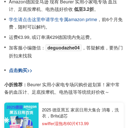
Amazon德国亚马逊 现有 Beurer 实用小家电专场 血压
计、足底按摩机、电热毯好价收
低至3.2折
。
学生请点击这里申请学生专属amazon prime
，前6个月免
费，随时可以解约。
运费€3.99, 或订单满€29德国境内免运费。
加客服小编微信：
deguodazhe04
，答疑解难，要热门
折扣来找我
点击购买>>
小折推荐：
Beurer 实用小家电专场闪购价超划算！家中常
备的血压计、足底按摩机、电热毯等等统统好价收～
2025 德亚黑五 家居日用大集合 消毒，洗
衣，Brita滤芯
swiffer湿拖布60片€13.99