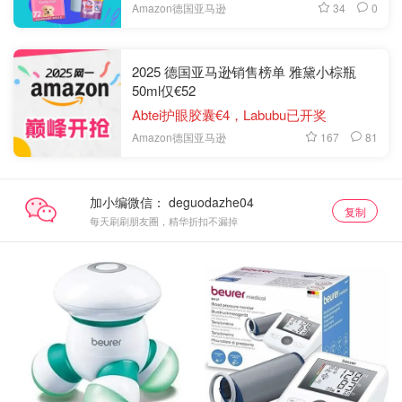
34
0
Amazon德国亚马逊
2025 德国亚马逊销售榜单 雅黛小棕瓶
50ml仅€52
Abtei护眼胶囊€4，Labubu已开奖
167
81
Amazon德国亚马逊
加小编微信：
复制
每天刷刷朋友圈，精华折扣不漏掉