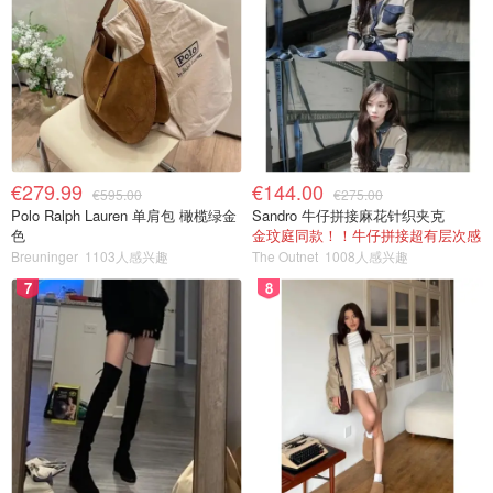
€279.99
€144.00
€595.00
€275.00
Polo Ralph Lauren 单肩包 橄榄绿金
Sandro 牛仔拼接麻花针织夹克
色
金玟庭同款！！牛仔拼接超有层次感
Breuninger
1103人感兴趣
The Outnet
1008人感兴趣
7
8