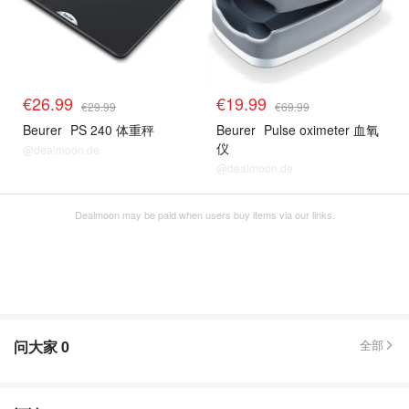
€26.99
€19.99
€29.99
€69.99
Beurer
PS 240 体重秤
Beurer
Pulse oximeter 血氧
仪
@dealmoon.de
@dealmoon.de
Dealmoon may be paid when users buy items via our links.
问大家
0
全部