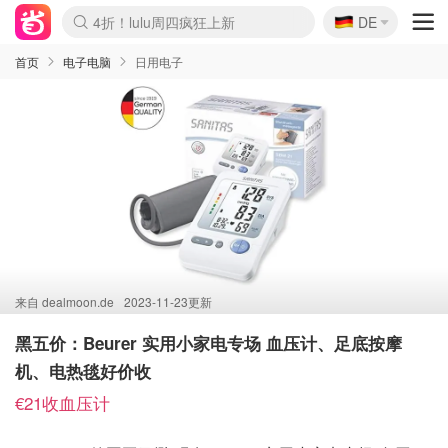
🇩🇪
4折！lulu周四疯狂上新
DE
Boticinal 夏促开抢！
还没结束！&OtherStories大促
Joybuy变相75折 随时失效
速领！Stanley独家85折
疑似霸哥！Camper额外叠85折
Zalando 奥莱闪促！每日更新
Moncler反季囤！5折起+叠9折
Coach Brooklyn仅€192
首页
电子电脑
日用电子
来自
dealmoon.de
2023-11-23更新
黑五价：Beurer 实用小家电专场 血压计、足底按摩
机、电热毯好价收
€21收血压计