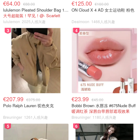
€64.00
€125.00
€88.00
€160.00
lululemon Pleated Shoulder Bag 10L 单肩包
ON Cloud X 4 AD 女士运动鞋 粉色
大号超能装！罕见！@- Scarlett
lululemon
2025人感兴趣
Dealmoon
1466人感兴趣
3
4
€207.99
€23.99
€375.00
€45.00
Polo Ralph Lauren 驼色夹克
Bobbi Brown 水唇冻 #675Nude Buff
暖调红茶 深唇自带唇部遮瑕效果
Breuninger
1261人感兴趣
Breuninger
1180人感兴趣
5
6