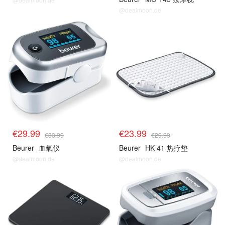
@dealmoon.de
€29.99
€23.99
€33.99
€29.99
Beurer
血氧仪
Beurer
HK 41 热疗垫
@dealmoon.de
@dealmoon.de