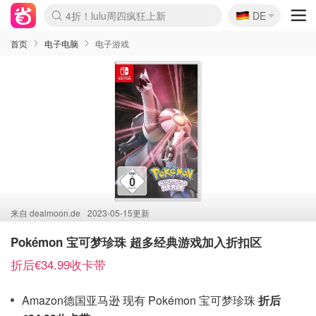
🇩🇪
4折！lulu周四疯狂上新
DE
Boticinal 夏促开抢！
还没结束！&OtherStories大促
Joybuy变相75折 随时失效
速领！Stanley独家85折
疑似霸哥！Camper额外叠85折
Zalando 奥莱闪促！每日更新
Moncler反季囤！5折起+叠9折
Coach Brooklyn仅€192
首页
电子电脑
电子游戏
来自
dealmoon.de
2023-05-15更新
Pokémon 宝可梦珍珠 超多经典游戏加入折扣区
折后€34.99收卡带
Amazon德国亚马逊 现有 Pokémon 宝可梦珍珠
折后