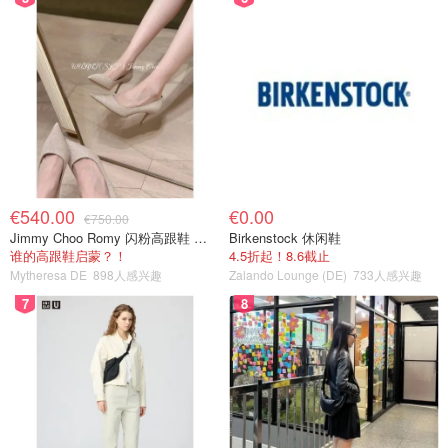
€540.00
€0.00
€750.00
Jimmy Choo Romy 闪粉高跟鞋 米金色
Birkenstock 休闲鞋
谁的高跟鞋启蒙？！
4.5折起！8.6截止
Mytheresa DE
898人感兴趣
Zalando Lounge (DE)
733人感兴趣
7
8