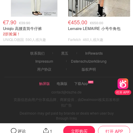
€7.90
€455.00
€39.90
€650.00
Uniqlo 高腰直筒牛仔裤
Lemaire LEMAIRE 小号牛角包
2折捡漏！
UNIQLO德国
590人感兴趣
Farfetch
460人感兴趣
联系我们
黑五
InRewards
Impressum
Datenschutzerklärung
用户协议
版权声明
触屏版
电脑版
下载App
contact@dazhe.de
打开 APP
页面信息由用户分享或品牌、商家提供，由Dealmoon核实后发布折
扣广告
Dealmoon may get paid by brands or deals when user buy
through links
立即购买
评论
1
打开 APP