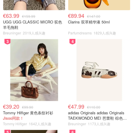
€63.99
€89.94
€159.99
€147.00
UGG UGG CLASSIC MICRO 驼色
Clarins 双萃精华液 50ml
羊毛拖鞋
Breuninger
2019人感兴趣
Parfumdreams
1829人感兴趣
3
4
€39.20
€47.99
€99.90
€110.00
Tommy Hilfiger 黄色条纹衬衫
adidas Originals adidas Originals
Jisoo同款！
TAEKWONDO MEI 芭蕾鞋 棕色米
色
Tommy Hilfiger
1642人感兴趣
Breuninger
1173人感兴趣
5
6