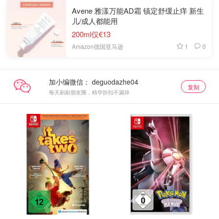
Avene 雅漾万能AD霜 镇定舒缓止痒 新生
儿/成人都能用
200ml仅€13
1
0
Amazon德国亚马逊
加小编微信：
复制
每天刷刷朋友圈，精华折扣不漏掉