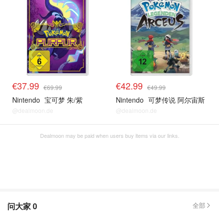
€37.99
€42.99
€69.99
€49.99
Nintendo
宝可梦 朱/紫
Nintendo
可梦传说 阿尔宙斯
@dealmoon.de
@dealmoon.de
Dealmoon may be paid when users buy items via our links.
问大家
0
全部