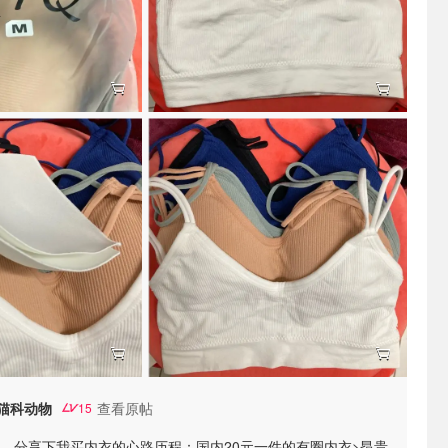
猫科动物
查看原帖
15
。 分享下我买内衣的心路历程：国内20元一件的有圈内衣>昂贵