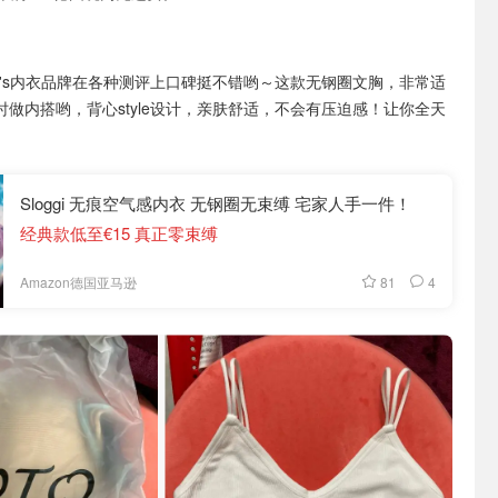
ner's内衣品牌在各种测评上口碑挺不错哟～这款无钢圈文胸，非常适
时做内搭哟，背心style设计，亲肤舒适，不会有压迫感！让你全天
Sloggi 无痕空气感内衣 无钢圈无束缚 宅家人手一件！
经典款低至€15 真正零束缚
81
4
Amazon德国亚马逊