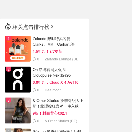
🇳🇿
新西兰
相关点击排行榜
Zalando 限时特卖闪促 -
Clarks、MK、Carhartt等
1.5折起！8/7更新
0
Zalando Lounge (DE)
On 昂跑官网大促 🏃
Cloudpulse Next仅€95
6.8折起，Cloud X 4 A€110
0
Dealmoon
& Other Stories 换季针织大上
新！纹理控狂喜🍂一件入秋
9折！封面背心€62.1
0
& Other Stories (DE)
Sézane 换季针织触底！🐑封