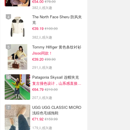
€54.00
€78.00
382人感兴趣
The North Face Sheru 防风夹
克
€39.19
€100.00
382人感兴趣
Tommy Hilfiger 黄色条纹衬衫
Jisoo同款！
€39.20
€99.90
291人感兴趣
Patagonia Skysail 连帽夹克
复古撞色设计，山系感直接拉满
€64.79
€210.00
207人感兴趣
UGG UGG CLASSIC MICRO
浅棕色毛绒拖鞋
€71.92
€159.99
179人感兴趣