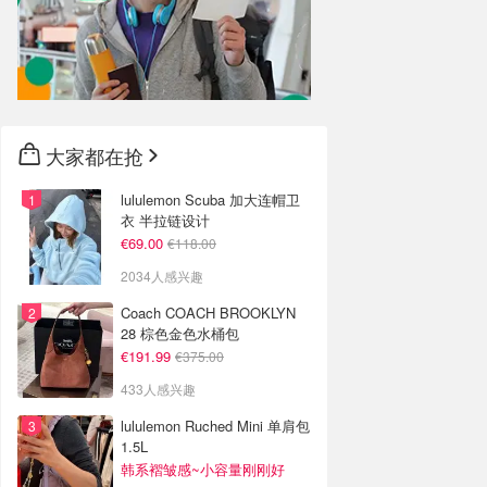
大家都在抢
lululemon Scuba 加大连帽卫
衣 半拉链设计
€69.00
€118.00
2034人感兴趣
Coach COACH BROOKLYN
28 棕色金色水桶包
€191.99
€375.00
433人感兴趣
lululemon Ruched Mini 单肩包
1.5L
韩系褶皱感~小容量刚刚好