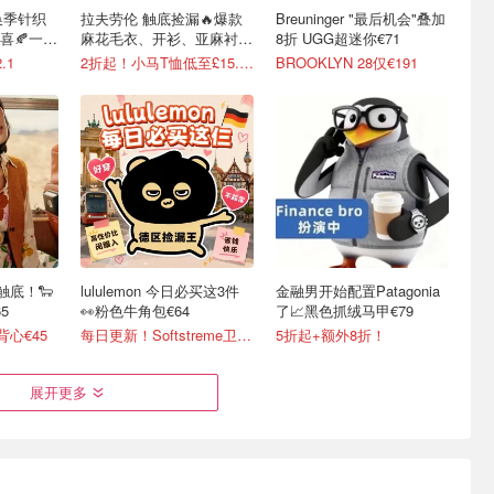
s 换季针织
拉夫劳伦 触底捡漏🔥爆款
Breuninger "最后机会"叠加
喜🍂一件
麻花毛衣、开衫、亚麻衬衫
8折 UGG超迷你€71
等有！
.1
2折起！小马T恤低至£15.7/件
BROOKLYN 28仅€191
织触底！🐑
lululemon 今日必买这3件
金融男开始配置Patagonia
5
👀粉色牛角包€64
了📈黑色抓绒马甲€79
背心€45
每日更新！Softstreme卫衣半价
5折起+额外8折！
展开更多