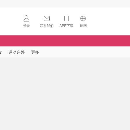
德国
登录
联系我们
APP下载
🇺🇸
美国
🇨🇳
中国
食
运动户外
更多
🇨🇦
加拿大
扫码下载 App
🇬🇧
英国
Download on the
App Store
🇩🇪
德国
Download the
Android App
🇫🇷
法国
🇮🇹
意大利
🇦🇺
澳洲