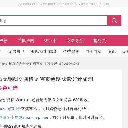
Dealmoon may be paid when users buy items via our links.
推荐
手机合同
银行卡
商家导航
抢好货
卡
家居厨卫
影视/演出/体育
个护健康
电子电脑
资讯
美
arners 超舒适无钢圈文胸特卖 零束缚感 爆款好评如潮
 超舒适无钢圈文胸特卖 零束缚感 爆款好评如潮
款多色可选
马逊 现有 Warners 超舒适无钢圈文胸特卖
€20即收
。
azon信用卡
立减20欧，而且购物还可以再返利3%
学生专属amazon prime
，前6个月免费，随时可以解约。
或订单满€29德国境内免运费。