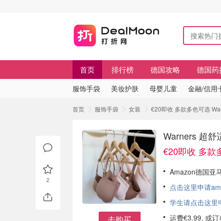
首页
排行榜
德国攻略
德国药
服饰手袋
美妆护肤
母婴儿童
金融/信用
首页
服饰手袋
女装
€20即收 多款多色可选 W
Warners
€20即收 多
Amazon德国亚
2
点击这里申请am
学生请点击这里申请
运费€3.99, 
去购买