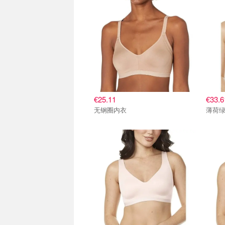
€25.11
€33.6
无钢圈内衣
薄荷