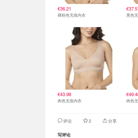
€36.21
€37.5
裸粉色无痕内衣
黑色
€43.98
€49.4
肉色无痕内衣
肉色
评论
2
分享
写评论