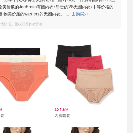
物美价廉的JoeFresh有圈内衣>昂贵的VS无圈内衣>中等价格的
>极·物美价廉的warners的无圈内衣。
...
去购买>>
省钱快报」版权归原作者所有
9
€21.69
套装
内裤套装