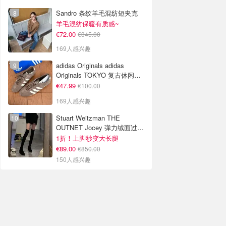
Sandro 条纹羊毛混纺短夹克
羊毛混纺保暖有质感~
€72.00
€345.00
169人感兴趣
adidas Originals adidas
Originals TOKYO 复古休闲鞋
深棕色
€47.99
€100.00
169人感兴趣
Stuart Weitzman THE
OUTNET Jocey 弹力绒面过膝
靴
1折！上脚秒变大长腿
€89.00
€850.00
150人感兴趣