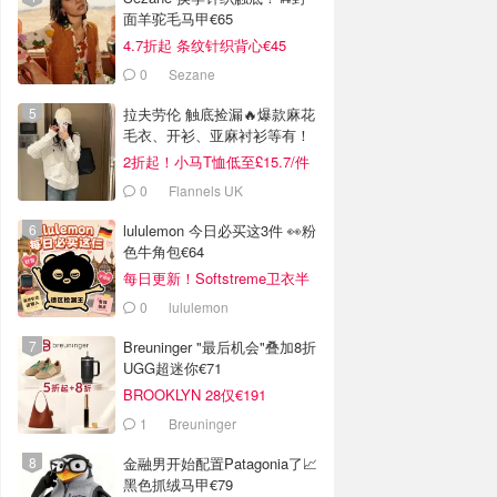
面羊驼毛马甲€65
4.7折起 条纹针织背心€45
0
Sezane
拉夫劳伦 触底捡漏🔥爆款麻花
毛衣、开衫、亚麻衬衫等有！
2折起！小马T恤低至£15.7/件
0
Flannels UK
lululemon 今日必买这3件 👀粉
色牛角包€64
每日更新！Softstreme卫衣半
价
0
lululemon
Breuninger "最后机会"叠加8折
UGG超迷你€71
BROOKLYN 28仅€191
1
Breuninger
金融男开始配置Patagonia了📈
黑色抓绒马甲€79