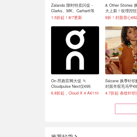
Zalando 限时特卖闪促 -
& Other Storie
Clarks、MK、Carhartt等
大上新！纹理控狂
入秋
1.5折起！8/7更新
9折！封面背心€62
On 昂跑官网大促 🏃
Sézane 换季针
Cloudpulse Next仅€95
封面羊驼毛马甲€6
6.8折起，Cloud X 4 A€110
4.7折起 条纹针织
推荐好货