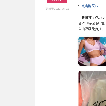
去购买
点击购买>>
更新于2022-06-02
小折推荐：
War
合WFH或者穿T恤
自由呼吸无负担。