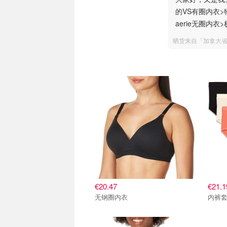
的VS有圈内衣>
aerie无圈内衣
晒货来自「加拿大
€20.47
€21.1
无钢圈内衣
内裤