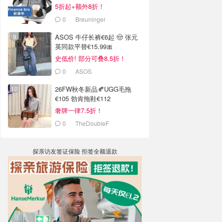
5折起+额外8折！
0
Breuninger
ASOS 牛仔长裤€6起 🤠 张元
英同款平替€15.99🎀
史低价! 部分可叠8.5折！
0
ASOS
26FW秋冬新品🍂UGG毛拖
€105 勃肯拖鞋€112
奢牌一律7.5折！
0
TheDoubleF
探亲访友签证保险 拒签全额退款