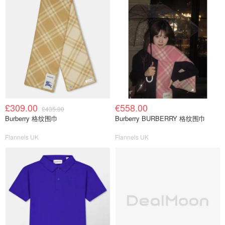
£309.00
€558.00
£435.00
Burberry 格纹围巾
Burberry BURBERRY 格纹围巾
Flannels UK
Flannels UK