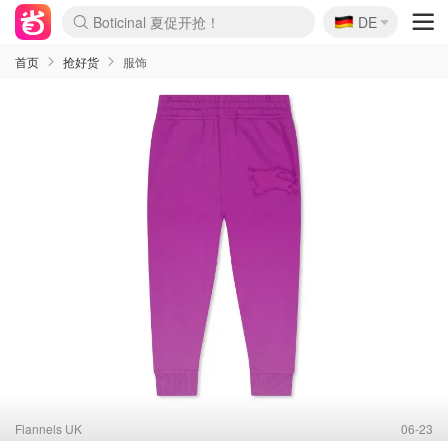
🇩🇪
4折！lulu周四疯狂上新
DE
还没结束！&OtherStories大促
Joybuy变相75折 随时失效
速领！Stanley独家85折
疑似霸哥！Camper额外叠85折
Zalando 奥莱闪促！每日更新
Moncler反季囤！5折起+叠9折
Coach Brooklyn仅€192
首页
抢好货
服饰
Flannels UK
06-23