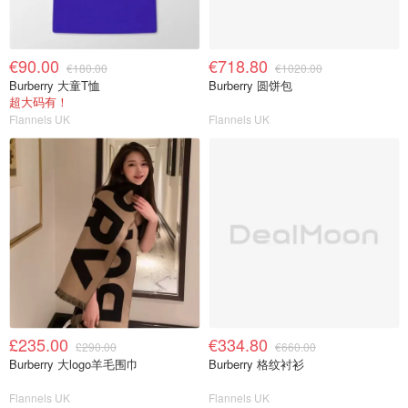
€90.00
€718.80
€180.00
€1020.00
Burberry 大童T恤
Burberry 圆饼包
超大码有！
Flannels UK
Flannels UK
£235.00
€334.80
£290.00
€660.00
Burberry 大logo羊毛围巾
Burberry 格纹衬衫
Flannels UK
Flannels UK