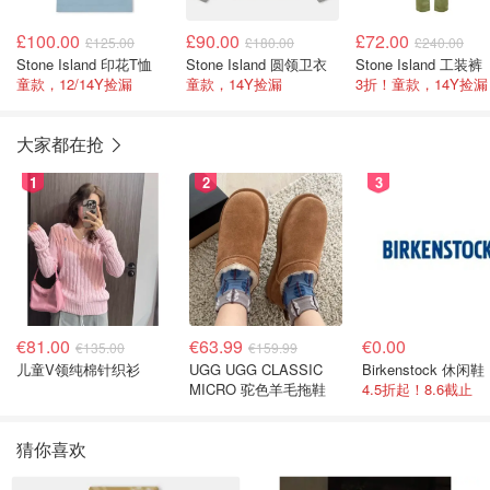
£100.00
£90.00
£72.00
£125.00
£180.00
£240.00
Stone Island 印花T恤
Stone Island 圆领卫衣
Stone Island 工装裤
童款，12/14Y捡漏
童款，14Y捡漏
3折！童款，14Y捡漏
大家都在抢
1
2
3
€81.00
€63.99
€0.00
€135.00
€159.99
儿童V领纯棉针织衫
UGG UGG CLASSIC
Birkenstock 休闲鞋
MICRO 驼色羊毛拖鞋
4.5折起！8.6截止
猜你喜欢