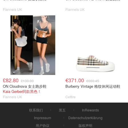
Flannels UK
Flannels UK
£82.80
€371.00
£130.00
€660.45
ON Cloudnova 女士跑步鞋
Burberry Vintage 格纹休闲运动鞋
Kaia Gerber同款黑色！
Flannels UK
Cettire
联系我们
黑五
InRewards
Impressum
Datenschutzerklärung
用户协议
版权声明