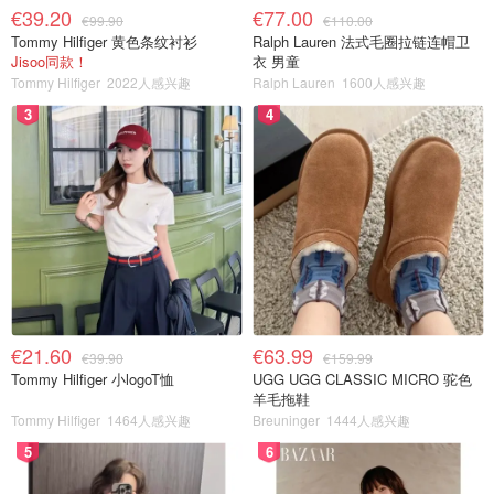
€39.20
€77.00
€99.90
€110.00
Tommy Hilfiger 黄色条纹衬衫
Ralph Lauren 法式毛圈拉链连帽卫
Jisoo同款！
衣 男童
Tommy Hilfiger
2022人感兴趣
Ralph Lauren
1600人感兴趣
3
4
€21.60
€63.99
€39.90
€159.99
Tommy Hilfiger 小logoT恤
UGG UGG CLASSIC MICRO 驼色
羊毛拖鞋
Tommy Hilfiger
1464人感兴趣
Breuninger
1444人感兴趣
5
6