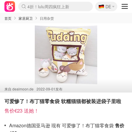
🇩🇪
4折！lulu周四疯狂上新
DE
Boticinal 夏促开抢！
还没结束！&OtherStories大促
Joybuy变相75折 随时失效
速领！Stanley独家85折
疑似霸哥！Camper额外叠85折
Zalando 奥莱闪促！每日更新
Moncler反季囤！5折起+叠9折
Coach Brooklyn仅€192
首页
家居厨卫
日用杂货
来自
dealmoon.de
2022-09-01发布
可爱惨了！布丁猫零食袋 软糯猫猫都被装进袋子里啦
售价€23 送她！
Amazon德国亚马逊 现有 可爱惨了！布丁猫零食袋
售价