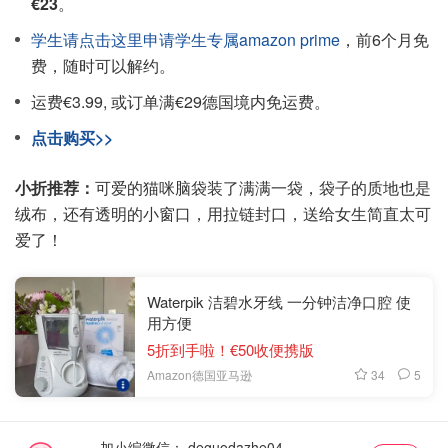
€23
。
学生请点击这里申请学生专属amazon prime
，前6个月免
费，随时可以解约。
运费€3.99, 或订单满€29德国境内免运费。
点击购买>>
小折推荐：
可爱的猫咪脑袋装了满满一袋，袋子的质地也是
绒布，还有透明的小窗口，用拉链封口，送给女生简直太可
爱了！
Waterpik 洁碧水牙线 一分钟洁净口腔 使
用方便
5折到手啦！€50收便携版
34
5
Amazon德国亚马逊
加小编微信：