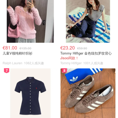
€81.00
€23.20
€135.00
€59.90
儿童V领纯棉针织衫
Tommy Hilfiger 金色纽扣罗纹背心
Jisoo同款！
Ralph Lauren
1062人感兴趣
Tommy Hilfiger
1001人感兴趣
7
8