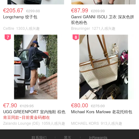
€205.67
€87.99
€299.88
€269.99
Longchamp 饺子包
Ganni GANNI ISOLI 卫衣 深灰色拼
驼色粉色
Cettire
1303人感兴趣
Breuninger
1271人感兴趣
7
8
€7.90
€80.00
€129.95
€275.00
UGG GREENPORT 室内拖鞋 棕色
Michael Kors Marlowe 老花托特包
肯豆同款~目前黄金码都在
Zalando Lounge (DE)
1059人感兴趣
MICHAEL KORS
913人感兴趣
联系我们
黑五
InRewards