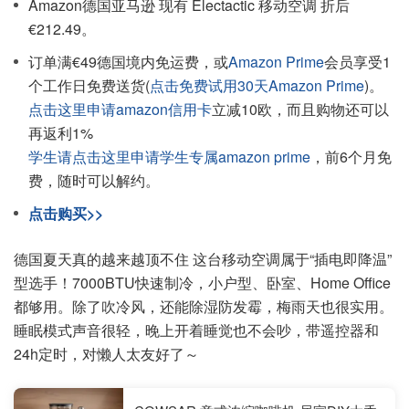
Amazon德国亚马逊 现有 Electactic 移动空调 折后
€212.49。
订单满€49德国境内免运费，或
Amazon Prime
会员享受1
个工作日免费送货(
点击免费试用30天Amazon Prime
)。
点击这里申请amazon信用卡
立减10欧，而且购物还可以
再返利1%
学生请点击这里申请学生专属amazon prime
，前6个月免
费，随时可以解约。
点击购买>>
德国夏天真的越来越顶不住 这台移动空调属于“插电即降温”
型选手！7000BTU快速制冷，小户型、卧室、Home Office
都够用。除了吹冷风，还能除湿防发霉，梅雨天也很实用。
睡眠模式声音很轻，晚上开着睡觉也不会吵，带遥控器和
24h定时，对懒人太友好了～