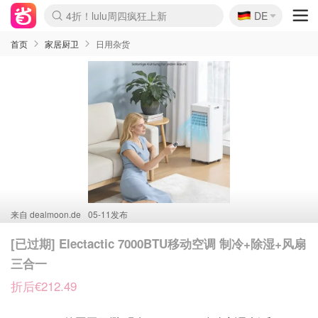
🇩🇪
4折！lulu周四疯狂上新
DE
Boticinal 夏促开抢！
还没结束！&OtherStories大促
Joybuy变相75折 随时失效
速领！Stanley独家85折
疑似霸哥！Camper额外叠85折
Zalando 奥莱闪促！每日更新
Moncler反季囤！5折起+叠9折
Coach Brooklyn仅€192
首页
家居厨卫
日用杂货
来自
dealmoon.de
05-11发布
[已过期] Electactic 7000BTU移动空调 制冷+除湿+风扇
三合一
折后€212.49