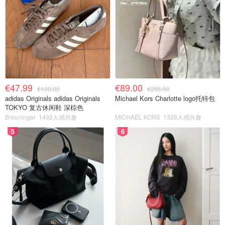
€47.99
€89.00
€100.00
€295.00
adidas Originals adidas Originals
Michael Kors Charlotte logo托特包
TOKYO 复古休闲鞋 深棕色
Breuninger
1492人感兴趣
MICHAEL KORS
1328人感兴趣
5
6