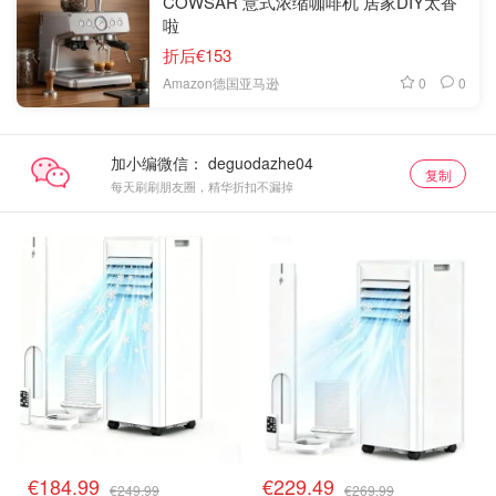
COWSAR 意式浓缩咖啡机 居家DIY太香
啦
折后€153
0
0
Amazon德国亚马逊
加小编微信：
复制
每天刷刷朋友圈，精华折扣不漏掉
€184.99
€229.49
€249.99
€269.99