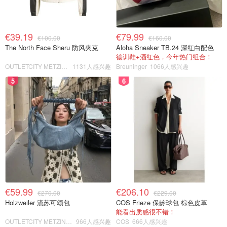
€39.19
€79.99
€100.00
€160.00
The North Face Sheru 防风夹克
Aloha Sneaker TB.24 深红白配色
德训鞋+酒红色，今年热门组合！
OUTLETCITY METZINGEN
1131人感兴趣
Breuninger
1066人感兴趣
5
6
€59.99
€206.10
€270.00
€229.00
Holzweiler 流苏可颂包
COS Frieze 保龄球包 棕色皮革
能看出质感很不错！
OUTLETCITY METZINGEN
966人感兴趣
COS
666人感兴趣