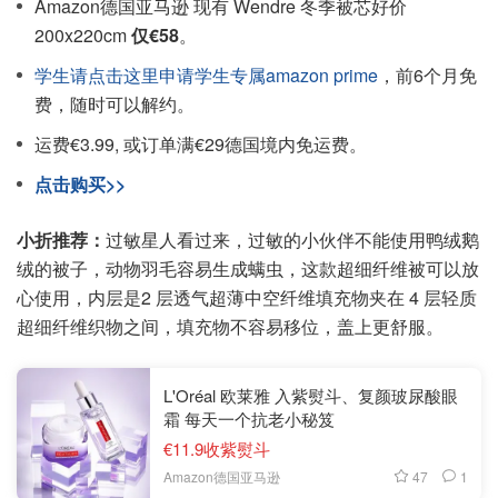
Amazon德国亚马逊 现有 Wendre 冬季被芯好价
200x220cm
仅€58
。
学生请点击这里申请学生专属amazon prime
，前6个月免
费，随时可以解约。
运费€3.99, 或订单满€29德国境内免运费。
点击购买>>
小折推荐：
过敏星人看过来，过敏的小伙伴不能使用鸭绒鹅
绒的被子，动物羽毛容易生成螨虫，这款超细纤维被可以放
心使用，内层是2 层透气超薄中空纤维填充物夹在 4 层轻质
超细纤维织物之间，填充物不容易移位，盖上更舒服。
L'Oréal 欧莱雅 入紫熨斗、复颜玻尿酸眼
霜 每天一个抗老小秘笈
€11.9收紫熨斗
47
1
Amazon德国亚马逊