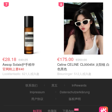
7
8
€28.18
€175.00
€40.25
€350.00
Aesop Solais护手精华
Celine CELINE CL000454 太阳镜 白
官网刚上要€40
色黑色
Lookfantastic
621人感兴趣
Breuninger
512人感兴趣
联系我们
黑五
InRewards
Impressum
Datenschutzerklärung
用户协议
版权声明
触屏版
电脑版
下载App