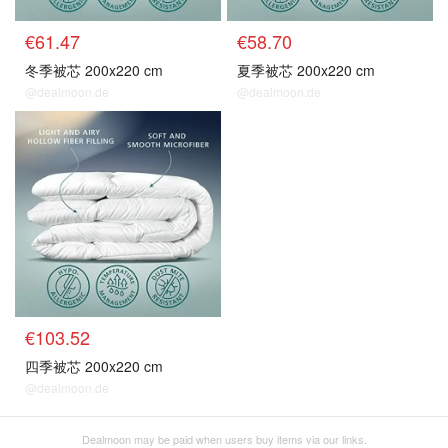
€61.47
€58.70
冬季被芯 200x220 cm
夏季被芯 200x220 cm
@dealmoon.de
@dealmoon.de
€103.52
四季被芯 200x220 cm
@dealmoon.de
Dealmoon may be paid when users buy items via our links.