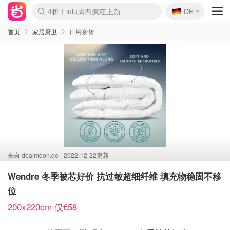
🇩🇪
4折！lulu周四疯狂上新
DE
Boticinal 夏促开抢！
还没结束！&OtherStories大促
Joybuy变相75折 随时失效
速领！Stanley独家85折
疑似霸哥！Camper额外叠85折
Zalando 奥莱闪促！每日更新
Moncler反季囤！5折起+叠9折
Coach Brooklyn仅€192
首页
家居厨卫
日用杂货
来自
dealmoon.de
2022-12-22更新
Wendre 冬季被芯好价 抗过敏超细纤维 填充物稳固不移
位
200x220cm 仅€58