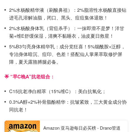
2%水杨酸精华液（刷酸鼻祖）：2%脂溶性水杨酸直接钻
进毛孔溶解油脂，闭口、黑头、痘痘集体退散！
2%水杨酸身体乳（背痘杀手）：一抹即滑不是梦！洋甘
菊+维E舒缓保湿，清爽不黏睡衣，油皮夏日救星！
5%B3匀亮身体精华乳：成分党狂喜！5%烟酰胺+泛醇，
专治身体暗沉、痘印、色差！搭配仙人掌果萃取修护屏
障，夏天露胳膊腿必备。
🌟 “早C晚A”抗老组合：
C15抗老净白精萃（15%维C）：美白抗氧化；
0.3%A醇+2%补骨脂酚精华：抗皱紧致，三大黄金成分协
同抗老！
Amazon 亚马逊每日必买榜 - Drano管道