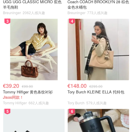
UGG UGG CLASSIC MICRO 驼色
Coach COACH BROOKLYN 28 棕色
羊毛拖鞋
金色水桶包
Breuninger
2062人感兴趣
Breuninger
773人感兴趣
3
4
€39.20
€148.00
€99.90
€295.00
Tommy Hilfiger 黄色条纹衬衫
Tory Burch KLEINE ELLA 托特包
Jisoo同款！
Tommy Hilfiger
662人感兴趣
Tory Burch
579人感兴趣
5
6