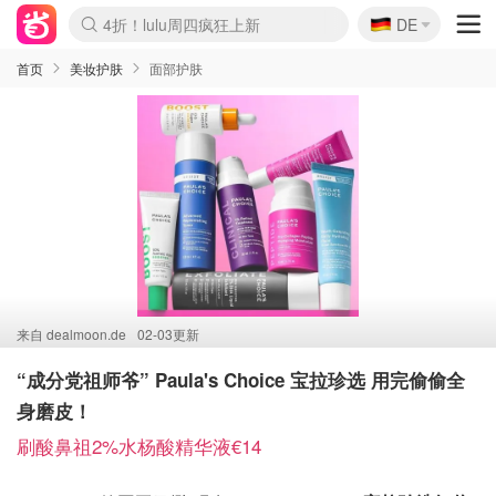
🇩🇪
4折！lulu周四疯狂上新
DE
Boticinal 夏促开抢！
还没结束！&OtherStories大促
Joybuy变相75折 随时失效
速领！Stanley独家85折
疑似霸哥！Camper额外叠85折
Zalando 奥莱闪促！每日更新
Moncler反季囤！5折起+叠9折
Coach Brooklyn仅€192
首页
美妆护肤
面部护肤
来自
dealmoon.de
02-03更新
“成分党祖师爷” Paula's Choice 宝拉珍选 用完偷偷全
身磨皮！
刷酸鼻祖2%水杨酸精华液€14