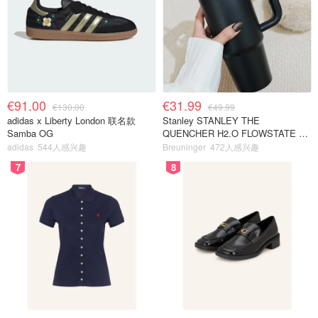
€91.00
€31.99
€130.00
€49.99
adidas x Liberty London 联名款
Stanley STANLEY THE
Samba OG
QUENCHER H2.O FLOWSTATE 保
温杯 1.18L 黑色
adidas
544人感兴趣
Breuninger
472人感兴趣
7
8