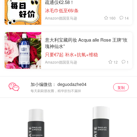
疏通仅€2.58！
冰毛巾低至€6/条
160
14
Amazon德国亚马逊
意大利宝藏药妆 Acqua alle Rose 王牌“玫
瑰神仙水”
只要€7起 补水+抗氧+维稳
12
1
Amazon德国亚马逊
加小编微信：
复制
每天刷刷朋友圈，精华折扣不漏掉