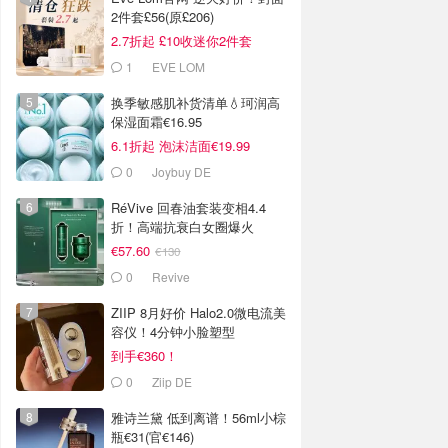
2件套£56(原£206)
2.7折起 £10收迷你2件套
1
EVE LOM
换季敏感肌补货清单💧珂润高
保湿面霜€16.95
6.1折起 泡沫洁面€19.99
0
Joybuy DE
RéVive 回春油套装变相4.4
折！高端抗衰白女圈爆火
€57.60
€130
0
Revive
ZIIP 8月好价 Halo2.0微电流美
容仪！4分钟小脸塑型
到手€360！
0
Ziip DE
雅诗兰黛 低到离谱！56ml小棕
瓶€31(官€146)