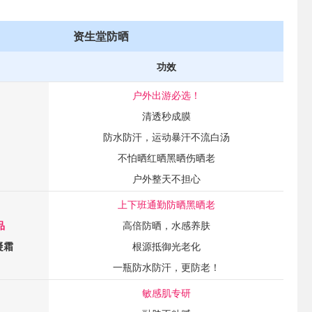
资生堂防晒
功效
户外出游必选！
清透秒成膜
防水防汗，运动暴汗不流白汤
不怕晒红晒黑晒伤晒老
户外整天不担心
上下班通勤防晒黑晒老
品
高倍防晒，水感养肤
凝霜
根源抵御光老化
一瓶防水防汗，更防老！
敏感肌专研