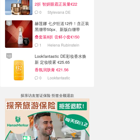
2折 智妍眼霜正装量€22
0
Stylevana DE
赫莲娜 七夕狂送12件！含正装
黑绷带50px、新版白绷带
叠套装8折 尝鲜小套€150
1
Helena Rubinstein
Lookfantastic DE彩妆香水焕
新 定妆喷雾 €25.65
香氛润肤膏 €21.56
0
Lookfantastic
探亲访友签证保险 拒签全额退款