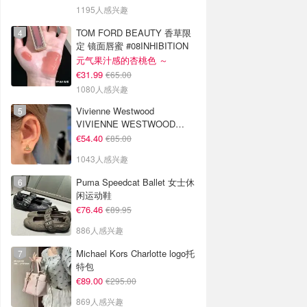
1195人感兴趣
TOM FORD BEAUTY 香草限
定 镜面唇蜜 #08INHIBITION
元气果汁感的杏桃色 ～
€31.99
€65.00
1080人感兴趣
Vivienne Westwood
VIVIENNE WESTWOOD
Nano Solitaire 耳环
€54.40
€85.00
1043人感兴趣
Puma Speedcat Ballet 女士休
闲运动鞋
€76.46
€89.95
886人感兴趣
Michael Kors Charlotte logo托
特包
€89.00
€295.00
869人感兴趣