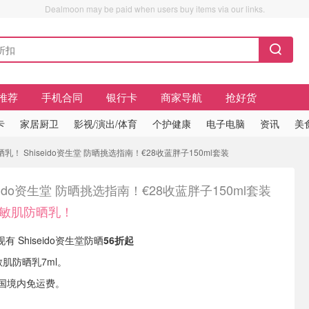
Dealmoon may be paid when users buy items via our links.
推荐
手机合同
银行卡
商家导航
抢好货
卡
家居厨卫
影视/演出/体育
个护健康
电子电脑
资讯
美
乳！ Shiseido资生堂 防晒挑选指南！€28收蓝胖子150ml套装
seido资生堂 防晒挑选指南！€28收蓝胖子150ml套装
送敏肌防晒乳！
s 现有 Shiseido资生堂防晒
56折起
敏肌防晒乳7ml。
5德国境内免运费。