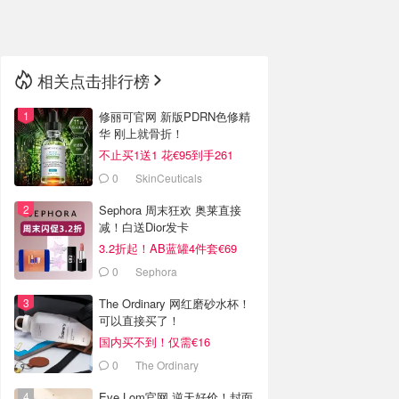
🇳🇿
新西兰
相关点击排行榜
修丽可官网 新版PDRN色修精
华 刚上就骨折！
不止买1送1 花€95到手261
0
SkinCeuticals
Sephora 周末狂欢 奥莱直接
减！白送Dior发卡
3.2折起！AB蓝罐4件套€69
0
Sephora
The Ordinary 网红磨砂水杯！
可以直接买了！
国内买不到！仅需€16
0
The Ordinary
Eve Lom官网 逆天好价！封面