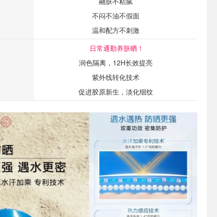
融肤不粘腻
不闷不油不假面
温和配方不刺激
日常通勤养肤晒！
润色隔离，12H长效提亮
紫外线转化技术
促进胶原新生，淡化细纹