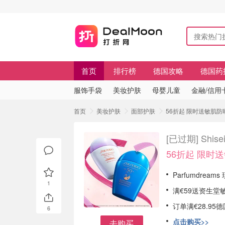
首页
排行榜
德国攻略
德国药
服饰手袋
美妆护肤
母婴儿童
金融/信用
首页
美妆护肤
面部护肤
56折起 限时送敏肌防晒
[已过期]
Shi
56折起 限时
Parfumdream
1
满€59送资生堂
订单满€28.9
6
点击购买>>
去购买