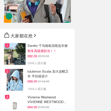
大家都在抢
Sandro 千鸟格粗花呢连衣裙
秋冬高级感担当！！
€82.00
€315.00
2046人感兴趣
lululemon Scuba 加大连帽卫
衣 半拉链设计
€69.00
€118.00
1444人感兴趣
Vivienne Westwood
VIVIENNE WESTWOOD
Westminster 单只耳环
€64.00
€100.00