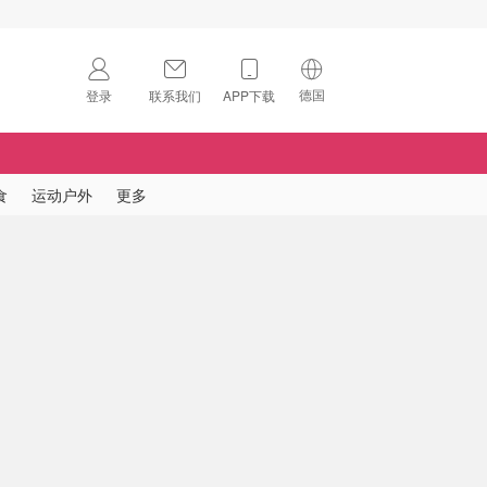
德国
登录
联系我们
APP下载
🇺🇸
美国
🇨🇳
中国
食
运动户外
更多
🇨🇦
加拿大
扫码下载 App
🇬🇧
英国
Download on the
App Store
🇩🇪
德国
Download the
Android App
🇫🇷
法国
🇮🇹
意大利
🇦🇺
澳洲