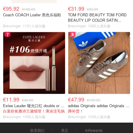
€95.92
€31.99
€195.00
€63.00
Coach COACH Loafer 黑色乐福鞋
TOM FORD BEAUTY TOM FORD
BEAUTY LIP COLOR SATIN
MATTE 裸玫瑰口红
Breuninger
1131人感兴趣
Breuninger
1082人感兴趣
7
8
€11.99
€47.99
€46.00
€100.00
Estee Lauder 哑光口红 double or nothing色号
adidas Originals adidas Originals TOKYO 复古休闲鞋 深棕色
白菜价捡雅诗兰黛细管！薄涂没毛病
蹲补货！
Breuninger
1056人感兴趣
Breuninger
1036人感兴趣
联系我们
黑五
InRewards