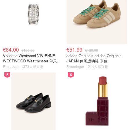
€64.00
€51.99
€100.00
€130.00
Vivienne Westwood VIVIENNE
adidas Originals adidas Originals
WESTWOOD Westminster 单只耳
JAPAN 休闲运动鞋 米色
环
Rboutique
1373人感兴趣
Breuninger
1214人感兴趣
5
6