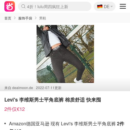
🇩🇪
4折！lulu周四疯狂上新
DE
Boticinal 夏促开抢！
还没结束！&OtherStories大促
Joybuy变相75折 随时失效
速领！Stanley独家85折
疑似霸哥！Camper额外叠85折
Zalando 奥莱闪促！每日更新
Moncler反季囤！5折起+叠9折
Coach Brooklyn仅€192
首页
服饰手袋
男鞋
来自
dealmoon.de
2022-07-11更新
Levi's 李维斯男士平角底裤 棉质舒适 快来囤
2件仅€12
Amazon德国亚马逊 现有 Levi's 李维斯男士平角底裤
2件