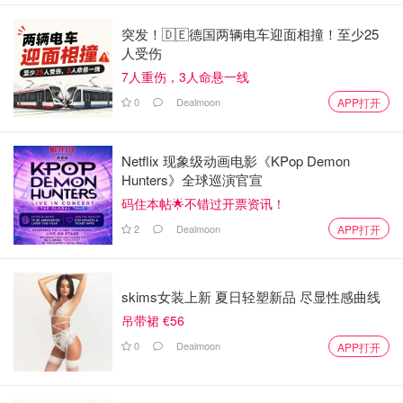
突发！🇩🇪德国两辆电车迎面相撞！至少25
人受伤
7人重伤，3人命悬一线
0
Dealmoon
APP打开
Netflix 现象级动画电影《KPop Demon
Hunters》全球巡演官宣
码住本帖🌟不错过开票资讯！
2
Dealmoon
APP打开
skims女装上新 夏日轻塑新品 尽显性感曲线
吊带裙 €56
0
Dealmoon
APP打开