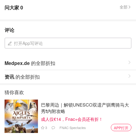
问大家
0
全部
评论
打开App写评论
Medpex.de
的全部折扣
资讯
的全部折扣
猜你喜欢
巴黎周边｜解锁UNESCO双遗产驯鹰骑马大
秀❗️内附攻略
成人仅€14，Fnac+会员还有折！
3
FNAC Spectacles
APP打开