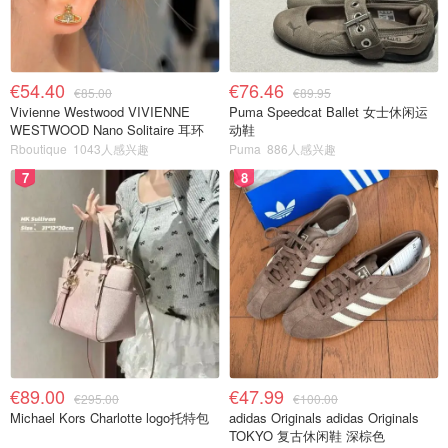
€54.40
€76.46
€85.00
€89.95
Vivienne Westwood VIVIENNE
Puma Speedcat Ballet 女士休闲运
WESTWOOD Nano Solitaire 耳环
动鞋
Rboutique
1043人感兴趣
Puma
886人感兴趣
7
8
€89.00
€47.99
€295.00
€100.00
Michael Kors Charlotte logo托特包
adidas Originals adidas Originals
TOKYO 复古休闲鞋 深棕色