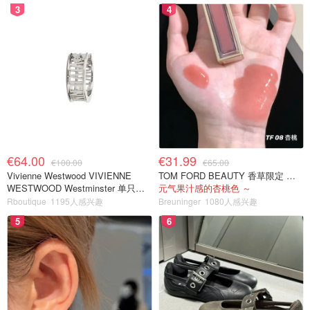
3
4
€64.00
€31.99
€100.00
€65.00
Vivienne Westwood VIVIENNE
TOM FORD BEAUTY 香草限定 镜面唇蜜 #08INHIBITION
WESTWOOD Westminster 单只耳
元气果汁感的杏桃色 ～
环
Rboutique
1195人感兴趣
Breuninger
1080人感兴趣
5
6