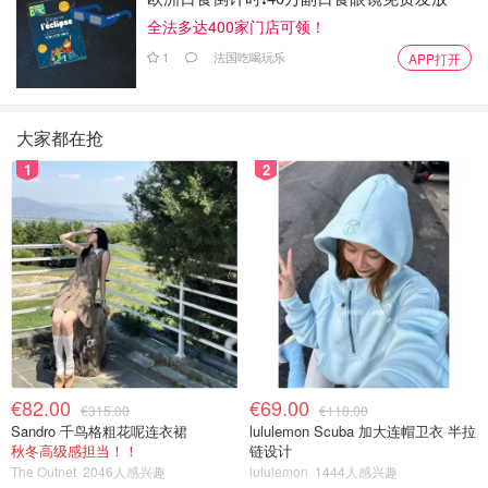
全法多达400家门店可领！
1
法国吃喝玩乐
APP打开
大家都在抢
1
2
€82.00
€69.00
€315.00
€118.00
Sandro 千鸟格粗花呢连衣裙
lululemon Scuba 加大连帽卫衣 半拉
秋冬高级感担当！！
链设计
The Outnet
2046人感兴趣
lululemon
1444人感兴趣