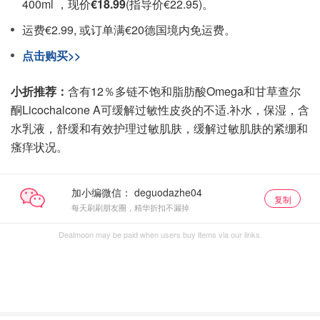
400ml ，现价
€18.99
(指导价€22.95)。
运费€2.99, 或订单满€20德国境内免运费。
点击购买>>
小折推荐：
含有12％多链不饱和脂肪酸Omega和甘草查尔
酮Licochalcone A可缓解过敏性皮炎的不适.补水，保湿，含
水乳液，舒缓和有效护理过敏肌肤，缓解过敏肌肤的紧绷和
瘙痒状况。
加小编微信：
复制
每天刷刷朋友圈，精华折扣不漏掉
Dealmoon may be paid when users buy items via our links.