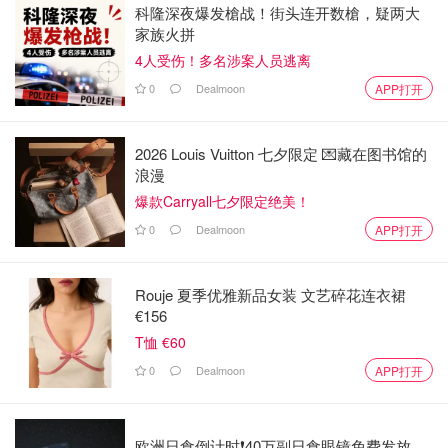
科隆深夜爆发槍战！街头连开数槍，疑两大
家族火拼
4人受伤！多名涉案人员逃离
0
Dealmoon
APP打开
2026 Louis Vuitton 七夕限定 💌藏在图书馆的
浪漫
爆款Carryall七夕限定绝美！
0
Dealmoon
APP打开
Rouje 夏季优雅新品女装 文艺碎花连衣裙
€156
T恤 €60
0
Dealmoon
APP打开
欧洲日食倒计时❗️40万副日食眼镜免费发放