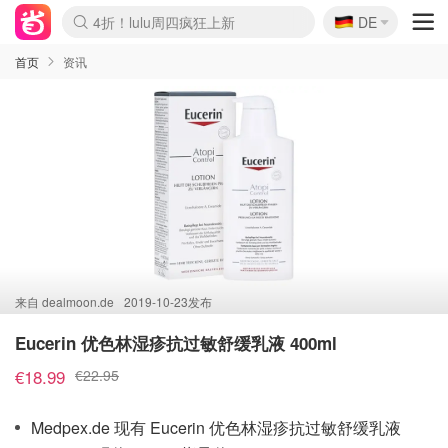
🇩🇪
4折！lulu周四疯狂上新
DE
Boticinal 夏促开抢！
还没结束！&OtherStories大促
Joybuy变相75折 随时失效
速领！Stanley独家85折
疑似霸哥！Camper额外叠85折
Zalando 奥莱闪促！每日更新
Moncler反季囤！5折起+叠9折
Coach Brooklyn仅€192
首页
资讯
来自
dealmoon.de
2019-10-23发布
Eucerin 优色林湿疹抗过敏舒缓乳液 400ml
€18.99
€22.95
Medpex.de 现有 Eucerin 优色林湿疹抗过敏舒缓乳液