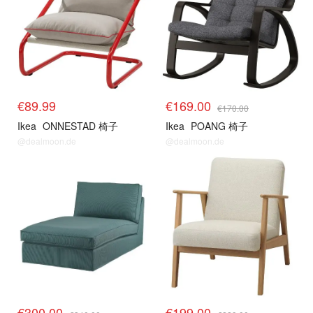
€89.99
€169.00
€170.00
Ikea
ONNESTAD 椅子
Ikea
POANG 椅子
@dealmoon.de
@dealmoon.de
€300.00
€199.00