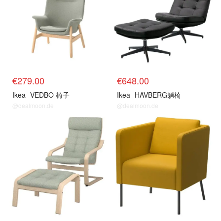
€279.00
€648.00
Ikea
VEDBO 椅子
Ikea
HAVBERG躺椅
@dealmoon.de
@dealmoon.de