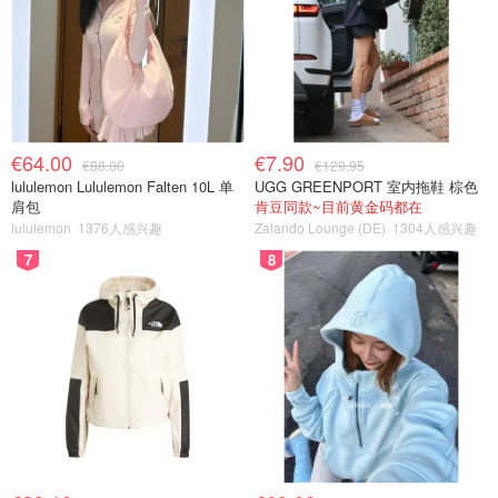
€64.00
€7.90
€88.00
€129.95
lululemon Lululemon Falten 10L 单
UGG GREENPORT 室内拖鞋 棕色
肩包
肯豆同款~目前黄金码都在
lululemon
1376人感兴趣
Zalando Lounge (DE)
1304人感兴趣
7
8