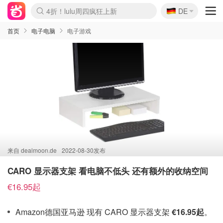
🇩🇪
4折！lulu周四疯狂上新
DE
Boticinal 夏促开抢！
还没结束！&OtherStories大促
Joybuy变相75折 随时失效
速领！Stanley独家85折
疑似霸哥！Camper额外叠85折
Zalando 奥莱闪促！每日更新
Moncler反季囤！5折起+叠9折
Coach Brooklyn仅€192
首页
电子电脑
电子游戏
来自
dealmoon.de
2022-08-30发布
CARO 显示器支架 看电脑不低头 还有额外的收纳空间
€16.95起
Amazon德国亚马逊 现有 CARO 显示器支架
€16.95起
。