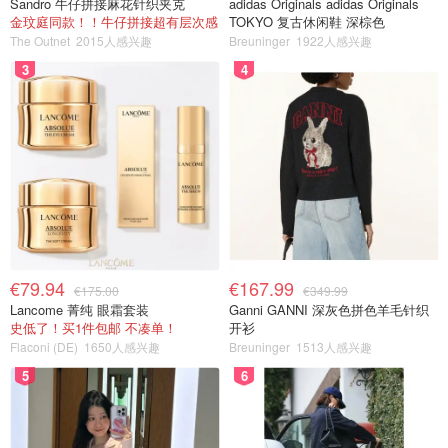
Sandro 牛仔拼接麻花针织夹克
adidas Originals adidas Originals
金玟庭同款！！牛仔拼接超有层次感
TOKYO 复古休闲鞋 深棕色
The Outnet
2015人感兴趣
Breuninger
1922人感兴趣
3
4
€79.94
€167.99
€175.00
€349.99
Lancome 菁纯 眼霜套装
Ganni GANNI 深灰色拼色羊毛针织
史低了！买1件包邮 不凑单！
开衫
Flaconi (DE)
1650人感兴趣
Breuninger
1513人感兴趣
5
6