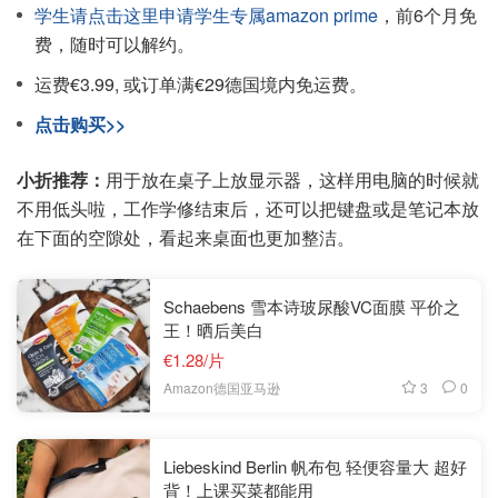
学生请点击这里申请学生专属amazon prime
，前6个月免
费，随时可以解约。
运费€3.99, 或订单满€29德国境内免运费。
点击购买>>
小折推荐：
用于放在桌子上放显示器，这样用电脑的时候就
不用低头啦，工作学修结束后，还可以把键盘或是笔记本放
在下面的空隙处，看起来桌面也更加整洁。
Schaebens 雪本诗玻尿酸VC面膜 平价之
王！晒后美白
€1.28/片
3
0
Amazon德国亚马逊
Liebeskind Berlin 帆布包 轻便容量大 超好
背！上课买菜都能用