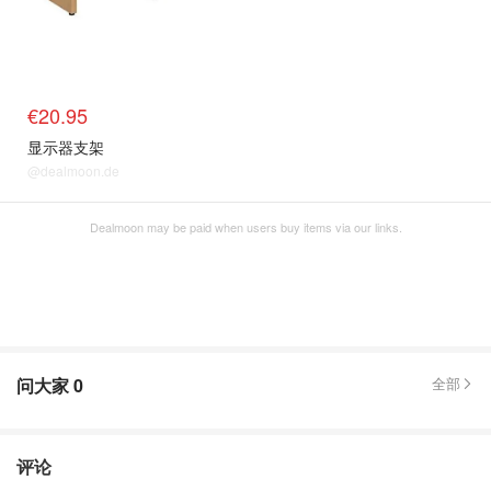
€20.95
显示器支架
@dealmoon.de
Dealmoon may be paid when users buy items via our links.
问大家
0
全部
评论