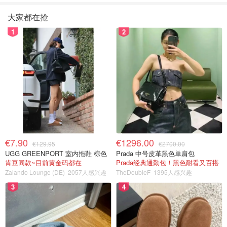
大家都在抢
1
2
€7.90
€1296.00
€129.95
€2700.00
UGG GREENPORT 室内拖鞋 棕色
Prada 中号皮革黑色单肩包
肯豆同款~目前黄金码都在
Prada经典通勤包！黑色耐看又百搭
Zalando Lounge (DE)
2057人感兴趣
TheDoubleF
1395人感兴趣
3
4