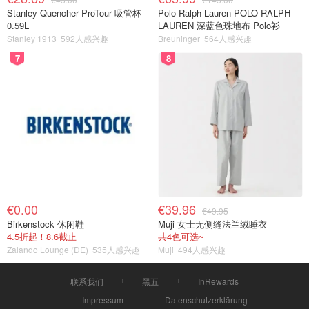
Stanley Quencher ProTour 吸管杯
Polo Ralph Lauren POLO RALPH
0.59L
LAUREN 深蓝色珠地布 Polo衫
Stanley 1913
592人感兴趣
Breuninger
564人感兴趣
7
8
€0.00
€39.96
€49.95
Birkenstock 休闲鞋
Muji 女士无侧缝法兰绒睡衣
4.5折起！8.6截止
共4色可选~
Zalando Lounge (DE)
535人感兴趣
Muji
494人感兴趣
联系我们
黑五
InRewards
Impressum
Datenschutzerklärung