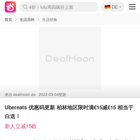
🇩🇪
4折！lulu周四疯狂上新
DE
Boticinal 夏促开抢！
还没结束！&OtherStories大促
Joybuy变相75折 随时失效
速领！Stanley独家85折
疑似霸哥！Camper额外叠85折
Zalando 奥莱闪促！每日更新
Moncler反季囤！5折起+叠9折
Coach Brooklyn仅€192
首页
生活百科
生活经验
来自
dealmoon.de
2022-03-04更新
Ubereats 优惠码更新 柏林地区限时满€15减€15 相当于
白送！
新人立减15欧