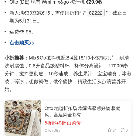
Otto (DE) 现有 Wmf mix&go 榨汁机
€29.9
收
新人满€30立减€15，需使用折扣码“
82222
”，截止日
期为5月31日。
运费€5.95。
点击购买>>
小折推荐：
Mix&Go搅拌机配备4翼18/10不锈钢刀片，耐清
洗耐腐蚀，0.6升食品级塑料杯，杯体分离设计，17000转/
分钟，搅拌更彻底，10秒速成，养生果汁，宝宝辅食，冰激
凌，碎冰，想做就做，做个痛快！精致生活从点滴营养开
始。
Otto 地毯折扣场 增添温馨感好物 极简
风、宫廷风全都有
5折起+9折 白菜价！
21
0
Otto (DE)