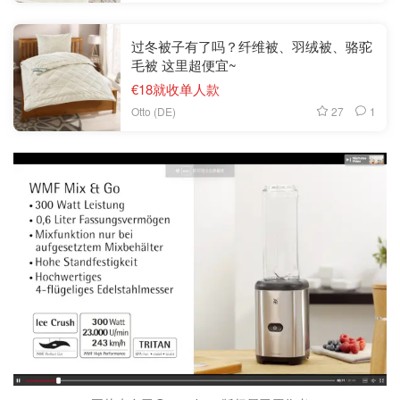
过冬被子有了吗？纤维被、羽绒被、骆驼
毛被 这里超便宜~
€18就收单人款
27
1
Otto (DE)