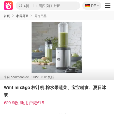
🇩🇪
4折！lulu周四疯狂上新
DE
Boticinal 夏促开抢！
还没结束！&OtherStories大促
Joybuy变相75折 随时失效
速领！Stanley独家85折
疑似霸哥！Camper额外叠85折
Zalando 奥莱闪促！每日更新
Moncler反季囤！5折起+叠9折
Coach Brooklyn仅€192
首页
家居厨卫
厨房用品
来自
dealmoon.de
2022-03-01更新
Wmf mix&go 榨汁机 榨水果蔬菜、宝宝辅食、夏日冰
饮
€29.9收 新用户减€15