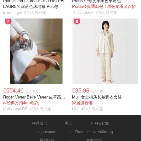
Polo Ralph Lauren POLO RALPH
Prada 中号皮革黑色单肩包
LAUREN 深蓝色珠地布 Polo衫
Prada经典通勤包！黑色耐看又百搭
Breuninger
975人感兴趣
TheDoubleF
705人感兴趣
7
8
€554.40
€35.96
€770.00
€44.95
Roger Vivier Belle Vivier 皮革高跟鞋
Muji 女士棉质长袖睡衣套装
rv经典方扣4cm粗跟
家居服首选
Mytheresa DE
496人感兴趣
Muji
463人感兴趣
联系我们
黑五
InRewards
Impressum
Datenschutzerklärung
用户协议
版权声明