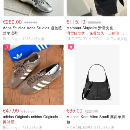
€280.00
€115.19
€490.00
€350.00
Acne Studios Acne Studios 银色芭
Mammut Skijacke 滑雪夹克
蕾平底鞋
滑雪级防护，保暖防风一步到位！仅剩s！
Breuninger
1236人感兴趣
OUTLETCITY METZINGEN
1217人感兴趣
7
8
€47.99
€85.00
€100.00
€225.00
adidas Originals adidas Originals TOKYO 复古休闲鞋 深棕色
Michael Kors Alice Small 麂皮单肩
蹲补货！
包
Breuninger
753人感兴趣
MICHAEL KORS
644人感兴趣