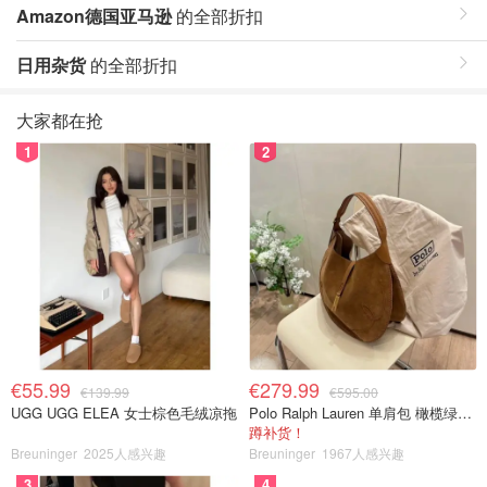
Amazon德国亚马逊
的全部折扣
日用杂货
的全部折扣
大家都在抢
1
2
€55.99
€279.99
€139.99
€595.00
UGG UGG ELEA 女士棕色毛绒凉拖
Polo Ralph Lauren 单肩包 橄榄绿金色
蹲补货！
Breuninger
2025人感兴趣
Breuninger
1967人感兴趣
3
4