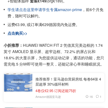
+智能体脂秤
套装€149
(org€189)。
学生请点击这里申请学生专属amazon prime
，前6个月免
费，随时可以解约。
运费€3.99, 或订单满€29德国境内免运费。
点击购买>>
小折推荐：
HUAWEI WATCH FIT 2 凭借其完美边框的 1.74
英寸 AMOLED 显示屏、超窄边框、72.2% 的屏占比和
18.6% 的大显示屏，为您提供运动记录，通话的功能，您只
需充电 5 分钟即可使用一整天，还能记录心率和睡眠状况。
推荐推荐！亚马逊自营厨房纸 每卷64张 4
层超厚 30%循环材料
4卷仅€2.95 订阅还能75折
16
1
Amazon德国亚马逊