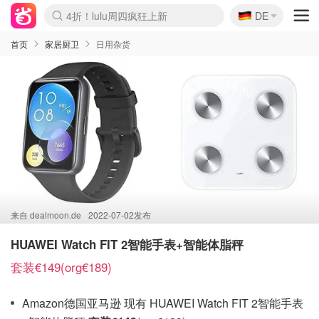
🇩🇪
4折！lulu周四疯狂上新
DE
Boticinal 夏促开抢！
还没结束！&OtherStories大促
Joybuy变相75折 随时失效
速领！Stanley独家85折
疑似霸哥！Camper额外叠85折
Zalando 奥莱闪促！每日更新
Moncler反季囤！5折起+叠9折
Coach Brooklyn仅€192
首页
家居厨卫
日用杂货
来自
dealmoon.de
2022-07-02发布
HUAWEI Watch FIT 2智能手表+智能体脂秤
套装€149(org€189)
Amazon德国亚马逊 现有 HUAWEI Watch FIT 2智能手表